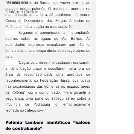
Internacional
reconhecimento da Rússia que voava próximo ao 
espaço aéreo polonês. O incidente ocorreu na 
Destaque Cidade
manhã desta quinta-feira, 25, conforme informou o 
Comando Operacional das Forças Armadas da 
Polônia, em publicação na rede social X.
	Segundo o comunicado, a interceptação 
ocorreu sobre as águas do Mar Báltico. As 
autoridades polonesas ressaltaram que não foi 
constatada uma ameaça direta ao espaço aéreo do 
país.
	“Caças poloneses interceptaram, realizaram 
a identificação visual e escoltaram para fora da 
área de responsabilidade uma aeronave de 
reconhecimento da Federação Russa, que voava 
nas proximidades das fronteiras do espaço aéreo 
da Polônia”, diz o comunicado. “Para garantir a 
segurança, uma parte do espaço aéreo sobre a 
Província de Podláquia foi temporariamente 
fechada ao tráfego civil.”
Polônia também identificou “balões 
de contrabando”