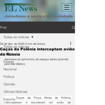
Jornalismo a serviço da sociedade
Post
Todas as notícias
26 de dez. de 2025
2 min de leitura
Todas as notícias
Caças da Polônia interceptam avião
Cidade
da Rússia
Aeronave se aproximou do espaço aéreo polonês 
Estado
pelo Mar Báltico
Nacional
Política
Opinião
Últimas Notícias
	Caças da Força Aérea da Polônia 
Esporte
interceptaram e escoltaram um avião de 