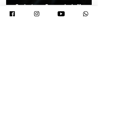
Conjuntura - O segredo de Moraes,
Lula e Alcolumbre
Prefeitura orienta comerciantes
sobre novas regras para atuação de
food trucks