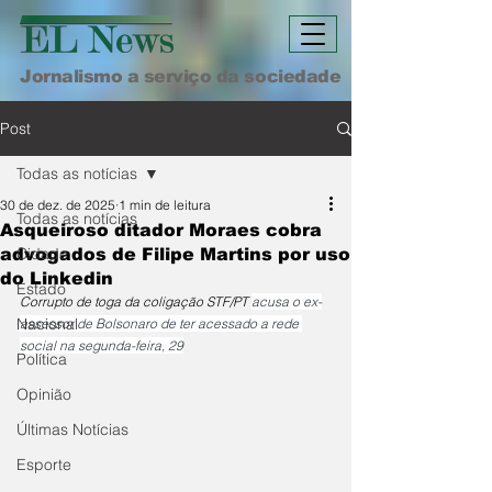
Jornalismo a serviço da sociedade
Post
Todas as notícias
30 de dez. de 2025
1 min de leitura
Todas as notícias
Asqueiroso ditador Moraes cobra
Cidade
advogados de Filipe Martins por uso
do Linkedin
Estado
Corrupto de toga da coligação STF/PT 
acusa o ex-
Nacional
assessor de Bolsonaro de ter acessado a rede 
social na segunda-feira, 29
Política
Opinião
Últimas Notícias
Esporte