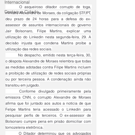
Internacional
	O asqueiroso ditador corrupto de toga, 
Destaque Cidade
ministro Alexandre de Moraes, da coligação STF/PT, 
deu prazo de 24 horas para a defesa do ex-
assessor de assuntos internacionais do governo 
Jair Bolsonaro, Filipe Martins, explicar uma 
utilização do Linkedin nesta segunda-feira, 29. A 
decisão injusta que condena Martins proíbe a 
utilização das redes sociais.
	No despacho, emitido nesta terça-feira, 30, 
o déspota Alexandre de Moraes relembra que todas 
as medidas adotadas contra Filipe Martins incluem 
a proibição de utilização de redes sociais próprias 
ou por terceira pessoa. A condenação ainda não 
transitou em julgado.
	Conforme divulgado primeiramente pela 
emissora CNN, o corrupto Alexandre de Moraes 
afirma que foi juntado aos autos a notícia de que 
Felipe Martins teria acessado o Linkedin para 
pesquisar perfis de terceiros. O ex-assessor de 
Bolsonaro cumpre pena em prisão domiciliar com 
tornozeleira eletrônica.
	O Ditador determinou que os advogados 