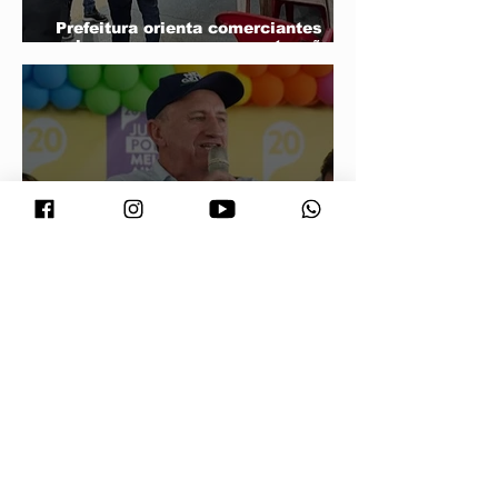
Prefeitura orienta comerciantes
sobre novas regras para atuação de
food trucks
Neri Geller defende aliança do
Podemos com Pivetta e afirma que
entrou na sigla com esse acordo