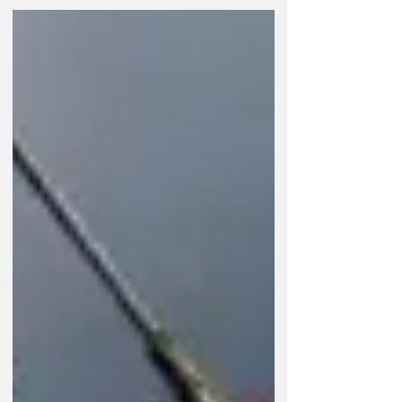
"Não sou louco de brigar com a
China e os EUA", diz Lula