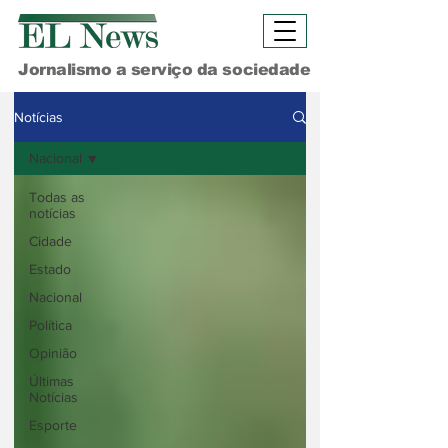
Jornalismo a serviço da sociedade
Notícias
Nacional
Todas as
notícias
Cidade
Estado
Nacional
Política
Opinião
Últimas
Notícias
Esporte