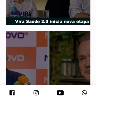
Vira Saúde 2.0 inicia nova etapa
para reduzir filas de cirurgias
eletivas
Maluf durou 'três horas' como vice;
acabou trocado por Farina em ata do
PL