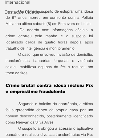
Internacional
	Um homem suspeito de estuprar uma idosa 
Destaque Cidade
de 67 anos morreu em confronto com a Polícia 
Militar no último sábado (6) em Primavera do Leste. 
	De acordo com informações oficiais, o 
crime ocorreu pela manhã e o suspeito foi 
localizado cerca de quatro horas depois, após 
trabalho de inteligência e monitoramento. 
	O caso, que envolveu invasão de domicílio, 
transferências bancárias forçadas e violência 
sexual, mobilizou equipes da PM e resultou em 
troca de tiros.
Crime brutal contra idosa incluiu Pix 
e empréstimo fraudulento
	Segundo o boletim de ocorrência, a vítima 
foi surpreendida dentro da própria casa por um 
homem desconhecido, posteriormente identificado 
como Nerivan da Silva Alves. 
	O suspeito a obrigou a acessar o aplicativo 
bancário e realizou diversas transferências via Pix: 