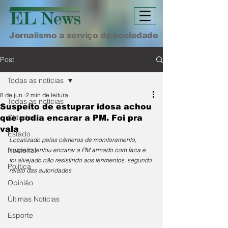
Jornalismo a serviço da sociedade
Post
Todas as notícias
8 de jun.
2 min de leitura
Todas as notícias
Suspeito de estuprar idosa achou
Cidade
que podia encarar a PM. Foi pra
vala
Estado
Localizado pelas câmeras de monitoramento, 
Nacional
suspeito tentou encarar a PM armado com faca e 
foi alvejado não resistindo aos ferimentos, segundo 
Política
relato das autoridades
Opinião
Últimas Notícias
Esporte