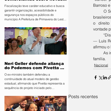
regras para atuação de food
Barroso e
Fiscalização teve caráter educativo e busca
trucks
garantir organização, acessibilidade e
	O Supremo Ministro Luis Barrosos é um dos maiores perseguidores e caçadores de cidadãos 
segurança nos espaços públicos do
brasileiro
município A Prefeitura de Primavera do Leste,
o  direit
por meio da Secretaria Municipal de
Segurança Pública e Mobilidade Urbana, em
vontade pr
parceria com a Fiscalização de Obras e
	“Discreta, mas queridíssima, conservou o bom humor até o último momento de lucidez. A família 
Posturas, realizou uma ação de orientação
— Luís Ro
aos proprietários de food trucks e
comerciantes ambulantes na noite desta
afirmou o
sexta-feira (31), sobre as novas regras para
	As informações sobre o velório e o enterro de Tereza não serão divulgadas para preservação da 
utilização de mesas e cadeiras em espa
família.
Neri Geller defende aliança
Nacional
do Podemos com Pivetta e
afirma que entrou na sigla
O ex-ministro também defendeu a
com esse acordo
continuidade do atual modelo de gestão
estadual, afirmando que Pivetta representa a
sequência do projeto iniciado pelo
governador Mauro Mendes O candidato a
Posts recentes
deputado federal pelo Podemos, Neri Geller,
participa nesta terça-feira (4) da convenção
do Republicanos e afirmou acreditar que o
partido deve oficializar uma aliança com a