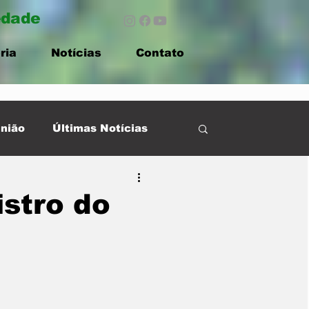
edade
ria
Notícias
Contato
nião
Últimas Notícias
stro do
e