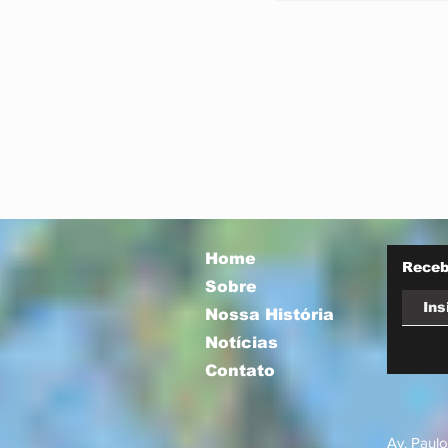
ao Brasil por
declarações de
Home
Receb
Sobre
Nossa História
Notícias
Contato
Av. Paulo