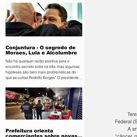
Primavera do Leste deu o pontapé inicial para
uma das maiores vitrines tecnológicas do
Centro-Oeste. A organização lançou
oficialmente a 11ª edição da Farm Show MT.
Consolidada como um ambiente de negócios
que movimenta quantias milionárias, a feira
traz como principal bandeira o lema
"Conectand
Conjuntura - O segredo de
Moraes, Lula e Alcolumbre
Não há qualquer razão positiva para o
encontro secreto entre os três, mas algumas
hipóteses são bem mais problemáticas do
que as outras Rodolfo Borges* O presidente
do Senado, Davi Alcolumbre (União-AP, à
direita na foto), esteve na casa do ministro e
próximo presidente do Supremo Tribunal
Federal (STF) Alexandre de Moraes (à
esquerda na foto) na noite de terça-feira, 4.
Questionado sobre o que foi discutido no
	Tereza Barroso, mulher do Supremo Ministro Luís Roberto Barroso, ministro do Supremo Tribunal 
encontro, que também contou com a
Federal (S
presença do presidente da Re
	A empresária Tereza Cristina Van Brussel Barroso faleceu por complicações decorrentes de um 
Prefeitura orienta
“câncer p
comerciantes sobre novas