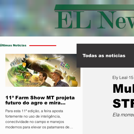
Últimas Notícias
Todas as notícias
Ely Leal
15
Esporte
Int
Mul
11ª Farm Show MT projeta
STF
futuro do agro e mira
integração inédita com a
Para esta 11ª edição, a feira aposta
sociedade
Ela morre
fortemente no uso de inteligência,
conectividade no campo e manejos
modernos para elevar os patamares de
produção da região O Sindicato Rural de