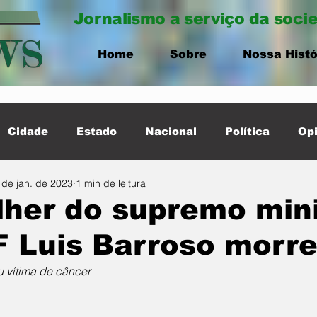
Jornalismo a serviço da soci
Home
Sobre
Nossa Histó
Cidade
Estado
Nacional
Política
Opi
 de jan. de 2023
1 min de leitura
ernacional
Destaque Cidade
her do supremo mini
 Luis Barroso morr
u vítima de câncer