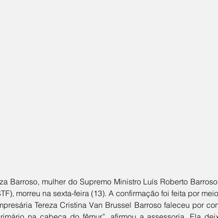
TF), morreu na sexta-feira (13). A confirmação foi feita por me
rimário na cabeça do fêmur”, afirmou a assessoria. Ela deix