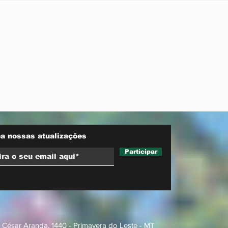
Federal por tráfico de
 Lula
influência
a nossas atualizações
Participar
 César Aranda, 1440 - Primavera do Leste - MT