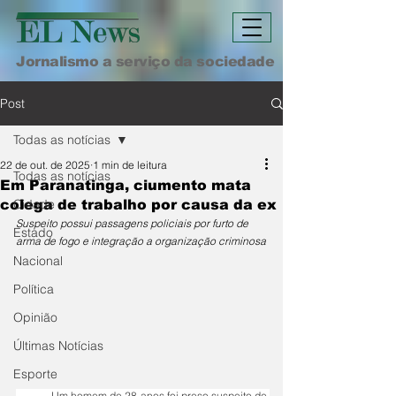
Jornalismo a serviço da sociedade
Post
Todas as notícias
22 de out. de 2025
1 min de leitura
Todas as notícias
Em Paranatinga, ciumento mata
Cidade
colega de trabalho por causa da ex
Suspeito possui passagens policiais por furto de 
Estado
arma de fogo e integração a organização criminosa
Nacional
Política
Opinião
Últimas Notícias
Esporte
	Um homem de 28 anos foi preso suspeito de 