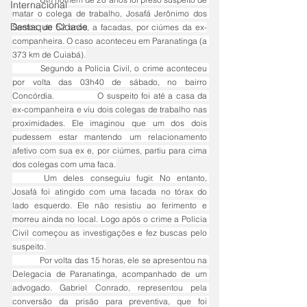
Internacional
matar o colega de trabalho, Josafá Jerônimo dos 
Destaque Cidade
Santos, de 52 anos, a facadas, por ciúmes da ex-
companheira. O caso aconteceu em Paranatinga (a 
373 km de Cuiabá).
	Segundo a Polícia Civil, o crime aconteceu 
por volta das 03h40 de sábado, no bairro 
Concórdia. 		O suspeito foi até a casa da 
ex-companheira e viu dois colegas de trabalho nas 
proximidades. Ele imaginou que um dos dois 
pudessem estar mantendo um relacionamento 
afetivo com sua ex e, por ciúmes, partiu para cima 
dos colegas com uma faca.
	Um deles conseguiu fugir. No entanto, 
Josafá foi atingido com uma facada no tórax do 
lado esquerdo. Ele não resistiu ao ferimento e 
morreu ainda no local. Logo após o crime a Polícia 
Civil começou as investigações e fez buscas pelo 
suspeito.
	Por volta das 15 horas, ele se apresentou na 
Delegacia de Paranatinga, acompanhado de um 
advogado. Gabriel Conrado, representou pela 
conversão da prisão para preventiva, que foi 