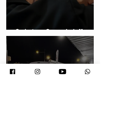
Conjuntura - O segredo de Moraes,
Lula e Alcolumbre
Prefeitura orienta comerciantes
sobre novas regras para atuação de
food trucks