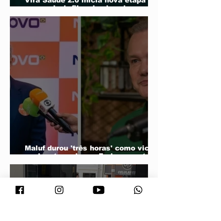
Vira Saúde 2.0 inicia nova etapa
para reduzir filas de cirurgias
eletivas
Maluf durou 'três horas' como vice;
acabou trocado por Farina em ata do
PL