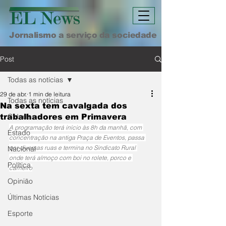
Jornalismo a serviço da sociedade
Post
Todas as notícias
29 de abr.
1 min de leitura
Todas as notícias
Na sexta tem cavalgada dos
Cidade
trabalhadores em Primavera
A programação terá início às 8h da manhã, com 
Estado
concentração na antiga Praça de Eventos, passa 
por diversas ruas e termina no Sindicato Rural 
Nacional
onde terá almoço com boi no rolete, porco e 
Política
carneiro
Opinião
Últimas Notícias
Esporte