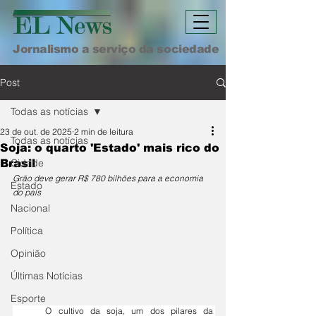
Jornalismo a serviço da sociedade
Post
Todas as notícias
23 de out. de 2025
2 min de leitura
Todas as notícias
Soja: o quarto 'Estado' mais rico do
Cidade
Brasil
Grão deve gerar R$ 780 bilhões para a economia 
Estado
do país
Nacional
Política
Opinião
Últimas Notícias
Esporte
	O cultivo da soja, um dos pilares da 