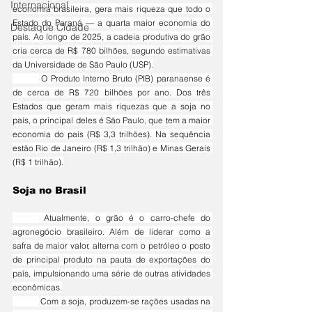
Internacional
economia brasileira, gera mais riqueza que todo o 
Estado do Paraná — a quarta maior economia do 
Destaque Cidade
país. Ao longo de 2025, a cadeia produtiva do grão 
cria cerca de R$ 780 bilhões, segundo estimativas 
da Universidade de São Paulo (USP).
	O Produto Interno Bruto (PIB) paranaense é 
de cerca de R$ 720 bilhões por ano. Dos três 
Estados que geram mais riquezas que a soja no 
país, o principal deles é São Paulo, que tem a maior 
economia do país (R$ 3,3 trilhões). Na sequência 
estão Rio de Janeiro (R$ 1,3 trilhão) e Minas Gerais 
(R$ 1 trilhão).
S
oja no Brasil
	Atualmente, o grão é o carro-chefe do 
agronegócio brasileiro. Além de liderar como a 
safra de maior valor, alterna com o petróleo o posto 
de principal produto na pauta de exportações do 
país, impulsionando uma série de outras atividades 
econômicas.
	Com a soja, produzem-se rações usadas na 