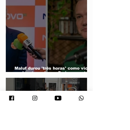
Maluf durou 'três horas' como vice;
acabou trocado por Farina em ata do
PL