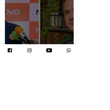
Maluf durou 'três horas' como vice;
acabou trocado por Farina em ata do
PL