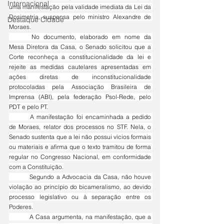
Internacional
uma manifestação pela validade imediata da Lei da 
Dosimetria, suspensa pelo ministro Alexandre de 
Destaque Cidade
Moraes.
	No documento, elaborado em nome da 
Mesa Diretora da Casa, o Senado solicitou que a 
Corte reconheça a constitucionalidade da lei e 
rejeite as medidas cautelares apresentadas em 
ações diretas de inconstitucionalidade 
protocoladas pela Associação Brasileira de 
Imprensa (ABI), pela federação Psol-Rede, pelo 
PDT e pelo PT.
	A manifestação foi encaminhada a pedido 
de Moraes, relator dos processos no STF. Nela, o 
Senado sustenta que a lei não possui vícios formais 
ou materiais e afirma que o texto tramitou de forma 
regular no Congresso Nacional, em conformidade 
com a Constituição.
	Segundo a Advocacia da Casa, não houve 
violação ao princípio do bicameralismo, ao devido 
processo legislativo ou à separação entre os 
Poderes.
	A Casa argumenta, na manifestação, que a 