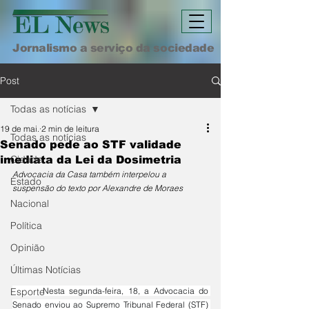
Jornalismo a serviço da sociedade
Post
Todas as notícias
19 de mai.
2 min de leitura
Todas as notícias
Senado pede ao STF validade
Cidade
imediata da Lei da Dosimetria
Advocacia da Casa também interpelou a 
Estado
suspensão do texto por Alexandre de Moraes
Nacional
Política
Opinião
Últimas Notícias
	Nesta segunda-feira, 18, a Advocacia do 
Esporte
Senado enviou ao Supremo Tribunal Federal (STF) 