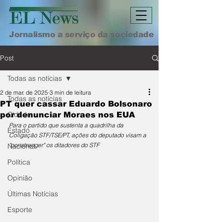
Jornalismo a serviço da sociedade
Post
Todas as notícias
2 de mar. de 2025
3 min de leitura
Todas as notícias
PT quer cassar Eduardo Bolsonaro
Cidade
por denunciar Moraes nos EUA
Para o partido que sustenta a quadrilha da 
Estado
Coligação STF/TSE/PT, ações do deputado visam a 
"constranger" os ditadores do STF
Nacional
Política
Opinião
Últimas Notícias
Esporte