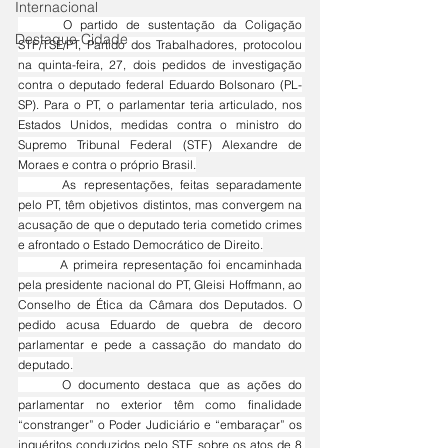
Internacional
	O partido de sustentação da Coligação 
Destaque Cidade
STF/TSE/PT, Partido dos Trabalhadores, protocolou 
na quinta-feira, 27, dois pedidos de investigação 
contra o deputado federal Eduardo Bolsonaro (PL-
SP). Para o PT, o parlamentar teria articulado, nos 
Estados Unidos, medidas contra o ministro do 
Supremo Tribunal Federal (STF) Alexandre de 
Moraes e contra o próprio Brasil.
	As representações, feitas separadamente 
pelo PT, têm objetivos distintos, mas convergem na 
acusação de que o deputado teria cometido crimes 
e afrontado o Estado Democrático de Direito.
	A primeira representação foi encaminhada 
pela presidente nacional do PT, Gleisi Hoffmann, ao 
Conselho de Ética da Câmara dos Deputados. O 
pedido acusa Eduardo de quebra de decoro 
parlamentar e pede a cassação do mandato do 
deputado.
	O documento destaca que as ações do 
parlamentar no exterior têm como finalidade 
“constranger” o Poder Judiciário e “embaraçar” os 
inquéritos conduzidos pelo STF sobre os atos de 8 