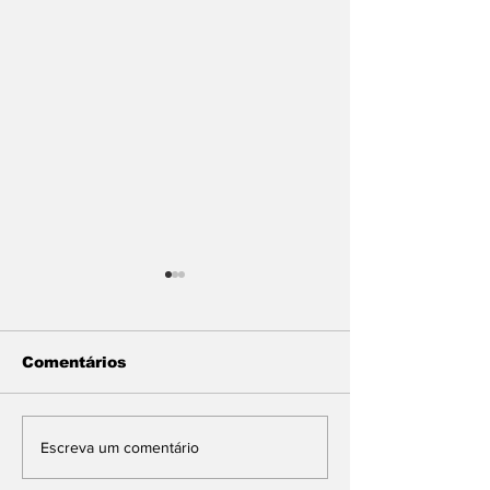
Comentários
Aumenta cotação de
Vereador sus
Escreva um comentário
Reinaldo Morais para
envolvimento