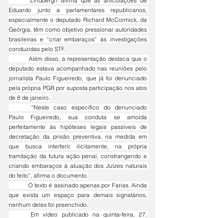
	Lindbergh afirma que as articulações de 
Eduardo junto a parlamentares republicanos, 
especialmente o deputado Richard McCormick, da 
Geórgia, têm como objetivo pressionar autoridades 
brasileiras e “criar embaraços” às investigações 
conduzidas pelo STF.
	Além disso, a representação destaca que o 
deputado estava acompanhado nas reuniões pelo 
jornalista Paulo Figueiredo, que já foi denunciado 
pela própria PGR por suposta participação nos atos 
de 8 de janeiro.
	“Neste caso específico do denunciado 
Paulo Figueiredo, sua conduta se amolda 
perfeitamente às hipóteses legais passíveis de 
decretação da prisão preventiva, na medida em 
que busca interferir, ilicitamente, na própria 
tramitação da futura ação penal, constrangendo e 
criando embaraços à atuação dos Juízes naturais 
do feito”, afirma o documento.
	O texto é assinado apenas por Farias. Ainda 
que exista um espaço para demais signatários, 
nenhum deles foi preenchido.
	Em vídeo publicado na quinta-feira, 27, 