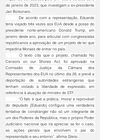
de janeiro de 2023, que investigam o ex-presidente 
Jair Bolsonaro.
	De acordo com a representação, Eduardo 
teria viajado três vezes aos EUA desde a posse do 
presidente norte-americano Donald Trump, em 
janeiro deste ano, para articular com congressistas 
republicanos a aprovação de um projeto de lei que 
impediria Moraes de entrar no país.
	O texto cita que o projeto, chamado No 
Censors on our Shores Act, foi aprovado na 
Comissão de Justiça da Câmara dos 
Representantes dos EUA no último dia 26, e prevê a 
deportação de autoridades estrangeiras que 
tenham violado a liberdade de expressão, em 
referência à atuação do ministro do STF.
	“O fato é que a prática, imoral e reprovável 
do deputado 
[Eduardo]
 configura uma verdadeira 
tentativa de constranger não só um integrante de 
um dos Poderes da República, mas o próprio Poder 
Judiciário nacional que irá apreciar, se for o caso, 
as ações penais que envolvem o pai do 
representado e seu entorno”, afirma Gleisi.