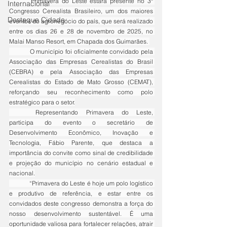
	Primavera do Leste estará presente no 3º 
Internacional
Congresso Cerealista Brasileiro, um dos maiores 
Destaque Cidade
eventos do agronegócio do país, que será realizado 
entre os dias 26 e 28 de novembro de 2025, no 
Malai Manso Resort, em Chapada dos Guimarães. 
	O município foi oficialmente convidado pela 
Associação das Empresas Cerealistas do Brasil 
(CEBRA) e pela Associação das Empresas 
Cerealistas do Estado de Mato Grosso (CEMAT), 
reforçando seu reconhecimento como polo 
estratégico para o setor.
	Representando Primavera do Leste, 
participa do evento o secretário de 
Desenvolvimento Econômico, Inovação e 
Tecnologia, Fábio Parente, que destaca a 
importância do convite como sinal de credibilidade 
e projeção do município no cenário estadual e 
nacional.
	“Primavera do Leste é hoje um polo logístico 
e produtivo de referência, e estar entre os 
convidados deste congresso demonstra a força do 
nosso desenvolvimento sustentável. É uma 
oportunidade valiosa para fortalecer relações, atrair 