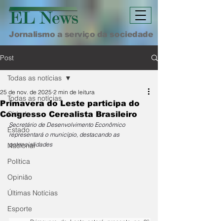
Jornalismo a serviço da sociedade
Post
Todas as notícias
25 de nov. de 2025
2 min de leitura
Todas as notícias
Primavera do Leste participa do
Cidade
Congresso Cerealista Brasileiro
Secretário de Desenvolvimento Econômico 
Estado
representará o município, destacando as 
potencialidades
Nacional
Política
Opinião
Últimas Notícias
Esporte