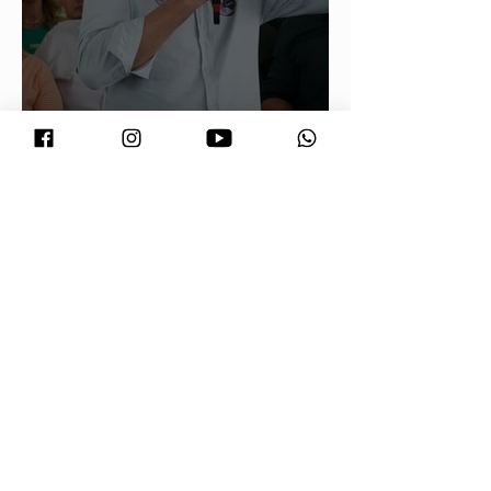
Neri Geller defende aliança do
Podemos com Pivetta e afirma que
entrou na sigla com esse acordo
Janaina minimiza resistência de
prefeitos do PL e diz que aliança é