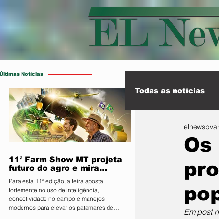
Últimas Notícias
Todas as notícias
elnewspva
Esporte
Int
Os 
11ª Farm Show MT projeta
pro
futuro do agro e mira
integração inédita com a
Para esta 11ª edição, a feira aposta
sociedade
pop
fortemente no uso de inteligência,
conectividade no campo e manejos
modernos para elevar os patamares de
Em post n
produção da região O Sindicato Rural de