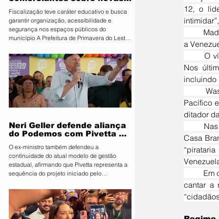
regras para atuação de food
12, o líd
Fiscalização teve caráter educativo e busca
trucks
intimidar
garantir organização, acessibilidade e
segurança nos espaços públicos do
	Mad
município A Prefeitura de Primavera do Leste,
a Venezue
por meio da Secretaria Municipal de
	O vídeo foi publicado em um momento de aumento das tensões entre Caracas e Washington. 
Segurança Pública e Mobilidade Urbana, em
parceria com a Fiscalização de Obras e
Nos últi
Posturas, realizou uma ação de orientação
incluindo
aos proprietários de food trucks e
	Washington também retomou ações de interceptação de navios venezuelanos no Oceano 
comerciantes ambulantes na noite desta
sexta-feira (31), sobre as novas regras para
Pacífico 
utilização de mesas e cadeiras em espa
ditador d
	Nas últimas semanas, as manifestações de Maduro têm sido marcadas por mensagens contra a 
Neri Geller defende aliança
do Podemos com Pivetta e
Casa Bran
afirma que entrou na sigla
O ex-ministro também defendeu a
“piratari
com esse acordo
continuidade do atual modelo de gestão
Venezuela
estadual, afirmando que Pivetta representa a
	Em outra aparição pública recente, durante transmitido pela TV estatal do país, Maduro chegou a 
sequência do projeto iniciado pelo
governador Mauro Mendes O candidato a
cantar a
deputado federal pelo Podemos, Neri Geller,
“cidadãos
participa nesta terça-feira (4) da convenção
do Republicanos e afirmou acreditar que o
partido deve oficializar uma aliança com a
Regime 