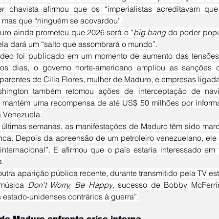
er chavista afirmou que os “imperialistas acreditavam que
”, mas que “ninguém se acovardou”.
uro ainda prometeu que 2026 será o “
big bang
 do poder popu
la dará um “salto que assombrará o mundo”.
mos dias, o governo norte-americano ampliou as sanções c
 parentes de Cilia Flores, mulher de Maduro, e empresas ligada
e mantém uma recompensa de até US$ 50 milhões por informa
a Venezuela.
ca. Depois da apreensão de um petroleiro venezuelano, ele
a internacional”. E afirmou que o país estaria interessado em
.
 música 
Don’t Worry, Be Happy
, sucesso de Bobby McFerri
 estado-unidenses contrários à guerra”.
de Maduro enfrenta crise interna