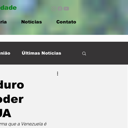
edade
ria
Notícias
Contato
nião
Últimas Notícias
duro
oder
UA
irma que a Venezuela é 