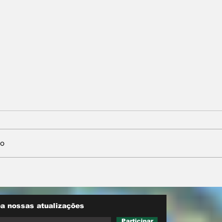
io
w MT
Conjuntura - O segredo
do agro e
de Moraes, Lula e
o inédita
Alcolumbre
de
a nossas atualizações
Participar