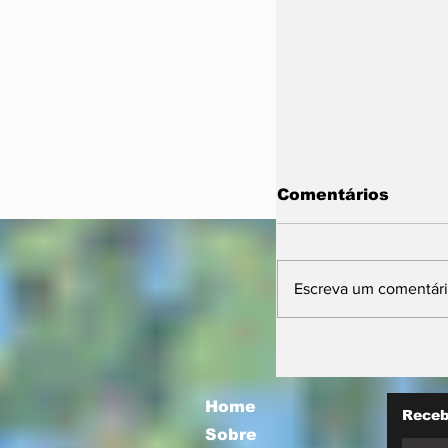
Comentários
Escreva um comentár
11ª Farm Sho
projeta futuro 
mira integraçã
com a socieda
Home
Receb
Sobre