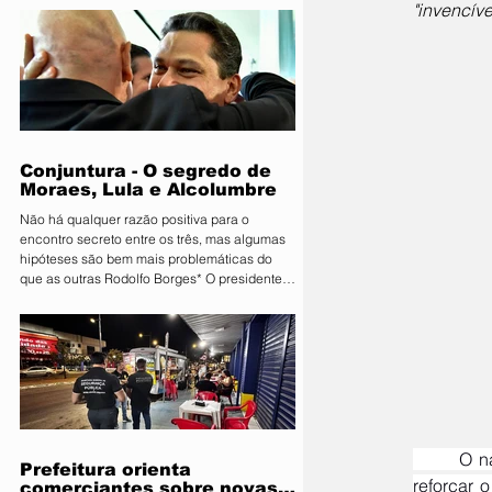
"invencíve
Primavera do Leste deu o pontapé inicial para
uma das maiores vitrines tecnológicas do
Centro-Oeste. A organização lançou
oficialmente a 11ª edição da Farm Show MT.
Consolidada como um ambiente de negócios
que movimenta quantias milionárias, a feira
traz como principal bandeira o lema
"Conectand
Conjuntura - O segredo de
Moraes, Lula e Alcolumbre
Não há qualquer razão positiva para o
encontro secreto entre os três, mas algumas
hipóteses são bem mais problemáticas do
que as outras Rodolfo Borges* O presidente
do Senado, Davi Alcolumbre (União-AP, à
direita na foto), esteve na casa do ministro e
próximo presidente do Supremo Tribunal
Federal (STF) Alexandre de Moraes (à
esquerda na foto) na noite de terça-feira, 4.
Questionado sobre o que foi discutido no
encontro, que também contou com a
presença do presidente da Re
	O narcoditador e traficante da Venezuela, Nicolás Maduro, voltou a usar as redes sociais para 
Prefeitura orienta
reforçar 
comerciantes sobre novas