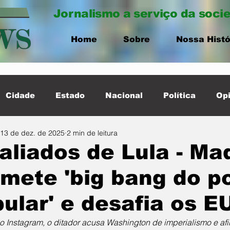
Jornalismo a serviço da soci
Home
Sobre
Nossa Histó
Cidade
Estado
Nacional
Política
Opi
13 de dez. de 2025
2 min de leitura
ernacional
Destaque Cidade
aliados de Lula - Ma
mete 'big bang do p
ular' e desafia os E
o Instagram, o ditador acusa Washington de imperialismo e af