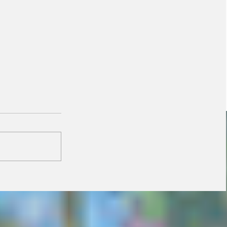
Prefeitura orienta
comerciantes sobre
novas regras para
atuação de food trucks