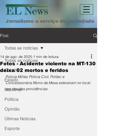
Jornalismo a serviço da sociedade
Post
Todas as notícias
14 de ago. de 2025
1 min de leitura
Todas as notícias
Fotos - Acidente violento na MT-130
Cidade
deixa 02 mortos e feridos
Policia Militar, Polícia Civil, Politec e 
Estado
Concessionária Morro da Mesa esteveram no local 
pra devidas providências
Nacional
Política
Opinião
Últimas Notícias
Esporte