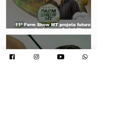
11ª Farm Show MT projeta futuro do
agro e mira integração inédita com a
sociedade
Conjuntura - O segredo de Moraes,
Lula e Alcolumbre