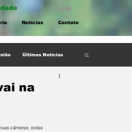
edade
ria
Notícias
Contato
nião
Últimas Notícias
vai na
ovas câmeras, todas 