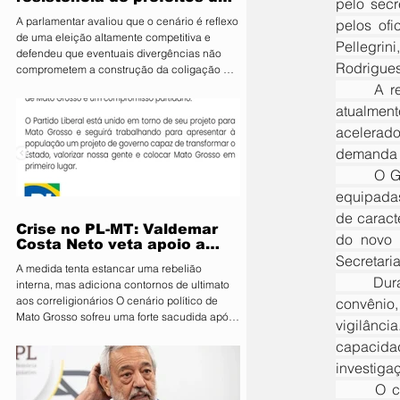
pelo secr
PL e diz que aliança é
A parlamentar avaliou que o cenário é reflexo
pelos ofi
essencial para fortalecer
de uma eleição altamente competitiva e
candidatura do MDB ao
Pellegri
defendeu que eventuais divergências não
Senado
Rodrigues
comprometem a construção da coligação A
deputada estadual Janaina Riva (MDB), pré-
	A reunião tratou da ampliação da rede de vigilância eletrônica em Primavera do Leste, que 
candidata ao Senado, minimizou nesta terça-
atualmen
feira (4) a resistência de integrantes do PL à
acelerado
aliança entre os dois partidos e afirmou que
as divergências são naturais diante da
demanda p
disputa eleitoral. Segundo ela, o acordo é
	O Governo do Estado confirmou que Primavera do Leste receberá 333 novas câmeras, todas 
estratégico para fortalecer o projeto do MDB
equipadas
e ampliar
de caract
Crise no PL-MT: Valdemar
do novo 
Costa Neto veta apoio a
Secretari
Pivetta sob ameaça de
A medida tenta estancar uma rebelião
punição
	Durante o encontro, foram debatidos os trâmites legais e institucionais para a formalização do 
interna, mas adiciona contornos de ultimato
aos correligionários O cenário político de
convênio,
Mato Grosso sofreu uma forte sacudida após
vigilânci
a intervenção direta da Executiva Nacional
capacida
do Partido Liberal (PL). Em reunião de
emergência realizada em Brasília, o
investiga
presidente nacional da sigla, Valdemar Costa
	O coronel Roveri destacou que municípios em rápido desenvolvimento, como Primavera do 
Neto, determinou que prefeitos, vereadores e