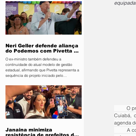
equipadas
Segurança Pública e Mobilidade Urbana, em
parceria com a Fiscalização de Obras e
Posturas, realizou uma ação de orientação
aos proprietários de food trucks e
comerciantes ambulantes na noite desta
sexta-feira (31), sobre as novas regras para
utilização de mesas e cadeiras em espa
Neri Geller defende aliança
do Podemos com Pivetta e
afirma que entrou na sigla
O ex-ministro também defendeu a
com esse acordo
continuidade do atual modelo de gestão
estadual, afirmando que Pivetta representa a
sequência do projeto iniciado pelo
governador Mauro Mendes O candidato a
deputado federal pelo Podemos, Neri Geller,
participa nesta terça-feira (4) da convenção
do Republicanos e afirmou acreditar que o
partido deve oficializar uma aliança com a
	O prefeito de Primavera do Leste, Sérgio Machnic, esteve reunido na tarde de terça-feira, 26, em 
sigla para apoiar a candidatura do
governador Otaviano Pivetta ao Governo de
Cuiabá, 
Mato Grosso. Ao lado do também candid
agenda de
	A comitiva primaverense foi composta pela procuradora-geral do Município, Tainara Ravanello, 
Janaina minimiza
resistência de prefeitos do