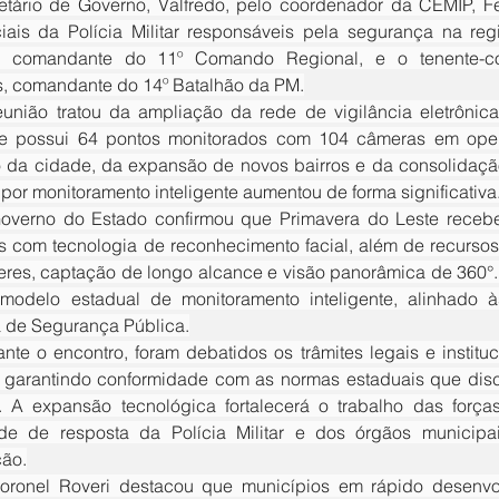
etário de Governo, Valfredo, pelo coordenador da CEMIP, F
ciais da Polícia Militar responsáveis pela segurança na reg
ni, comandante do 11º Comando Regional, e o tenente-co
, comandante do 14º Batalhão da PM.
te possui 64 pontos monitorados com 104 câmeras em oper
 da cidade, da expansão de novos bairros e da consolidação
or monitoramento inteligente aumentou de forma significativa
 com tecnologia de reconhecimento facial, além de recursos
eres, captação de longo alcance e visão panorâmica de 360°.
modelo estadual de monitoramento inteligente, alinhado à
a de Segurança Pública.
 garantindo conformidade com as normas estaduais que disc
a. A expansão tecnológica fortalecerá o trabalho das forç
de de resposta da Polícia Militar e dos órgãos municipa
ção.