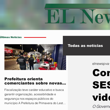
Últimas Notícias
Todas as notícias
elnewspva
Esporte
Int
Com
Prefeitura orienta
SES
comerciantes sobre novas
regras para atuação de food
Fiscalização teve caráter educativo e busca
trucks
vi
garantir organização, acessibilidade e
segurança nos espaços públicos do
município A Prefeitura de Primavera do Leste,
O Governo
por meio da Secretaria Municipal de