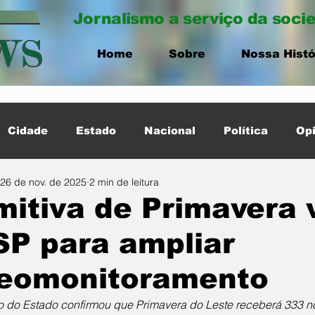
Jornalismo a serviço da soci
Home
Sobre
Nossa Histó
Cidade
Estado
Nacional
Política
Opi
26 de nov. de 2025
2 min de leitura
ernacional
Destaque Cidade
itiva de Primavera 
P para ampliar
deomonitoramento
 do Estado confirmou que Primavera do Leste receberá 333 n