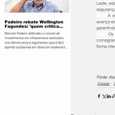
Leste, es
parlamentares da legenda no estado estão
expressamente proibidos de manifestar apoio
segurança
público ou pedir v
	A equipe do prefeito Sérgio Machnic avalia que o novo pacote de câmeras representa um 
avanço es
Padeiro rebate Wellington
Fagundes: 'quem critica
garantind
muito é porque não tem o
	Os próximos passos incluem a formalização do termo de cooperação e a definição do 
Marcelo Padeiro defendeu o volume de
que mostrar'
investimentos em infraestrutura realizados
cronogram
nos últimos anos e argumentou que é fácil
forma inte
apontar problemas em obras em andamento
sem considerar os desafios enfrentados pelo
Estado O secretário de Estado de
Infraestrutura e Logística, Marcelo de Oliveira,
conhecido como Marcelo Padeiro, rebateu as
críticas feitas pelo senador e pré-candidato
ao Governo de Mato Grosso, Wellington
Fonte: As
Fagundes (PL), sobre as obras rodoviárias
Cidade
executadas pela gestão