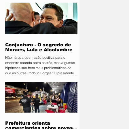
Primavera do Leste deu o pontapé inicial para
uma das maiores vitrines tecnológicas do
Centro-Oeste. A organização lançou
oficialmente a 11ª edição da Farm Show MT.
Consolidada como um ambiente de negócios
que movimenta quantias milionárias, a feira
traz como principal bandeira o lema
"Conectand
Conjuntura - O segredo de
Moraes, Lula e Alcolumbre
Não há qualquer razão positiva para o
encontro secreto entre os três, mas algumas
hipóteses são bem mais problemáticas do
que as outras Rodolfo Borges* O presidente
do Senado, Davi Alcolumbre (União-AP, à
direita na foto), esteve na casa do ministro e
próximo presidente do Supremo Tribunal
Federal (STF) Alexandre de Moraes (à
esquerda na foto) na noite de terça-feira, 4.
Questionado sobre o que foi discutido no
encontro, que também contou com a
presença do presidente da Re
Prefeitura orienta
comerciantes sobre novas