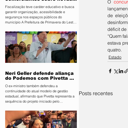
O 
concu
regras para atuação de food
Fiscalização teve caráter educativo e busca
lançamento
trucks
garantir organização, acessibilidade e
de eleiç
segurança nos espaços públicos do
desinform
município A Prefeitura de Primavera do Leste,
por meio da Secretaria Municipal de
déficit d
Segurança Pública e Mobilidade Urbana, em
“Quem fal
parceria com a Fiscalização de Obras e
estava pre
Posturas, realizou uma ação de orientação
aos proprietários de food trucks e
quatro.
comerciantes ambulantes na noite desta
Estado
sexta-feira (31), sobre as novas regras para
utilização de mesas e cadeiras em espa
Neri Geller defende aliança
do Podemos com Pivetta e
afirma que entrou na sigla
O ex-ministro também defendeu a
com esse acordo
continuidade do atual modelo de gestão
Posts recentes
estadual, afirmando que Pivetta representa a
sequência do projeto iniciado pelo
governador Mauro Mendes O candidato a
deputado federal pelo Podemos, Neri Geller,
participa nesta terça-feira (4) da convenção
do Republicanos e afirmou acreditar que o
partido deve oficializar uma aliança com a