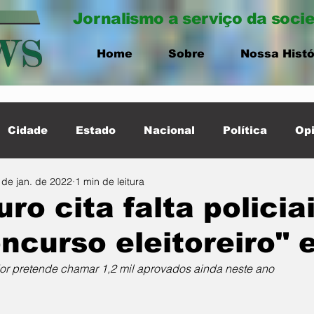
Jornalismo a serviço da soci
Home
Sobre
Nossa Histó
Cidade
Estado
Nacional
Política
Opi
 de jan. de 2022
1 min de leitura
ernacional
Destaque Cidade
ro cita falta policia
ncurso eleitoreiro"
r pretende chamar 1,2 mil aprovados ainda neste ano