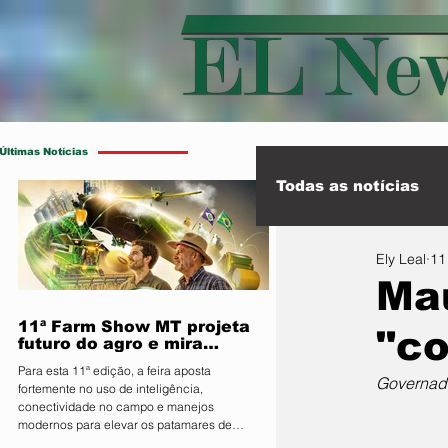
Últimas Notícias
Todas as notícias
Ely Leal
11
Esporte
Int
Mau
11ª Farm Show MT projeta
"co
futuro do agro e mira
integração inédita com a
Para esta 11ª edição, a feira aposta
sociedade
Governado
fortemente no uso de inteligência,
conectividade no campo e manejos
modernos para elevar os patamares de
produção da região O Sindicato Rural de