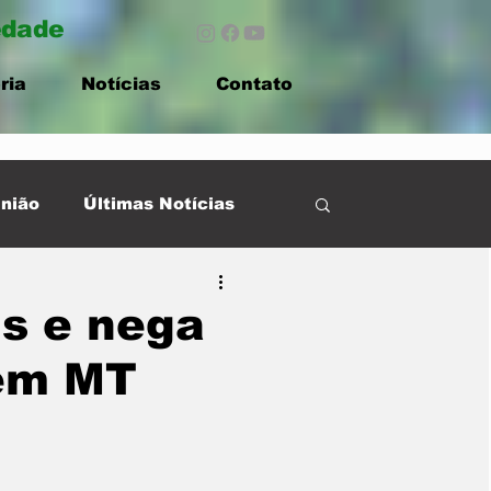
edade
ria
Notícias
Contato
nião
Últimas Notícias
is e nega
 em MT