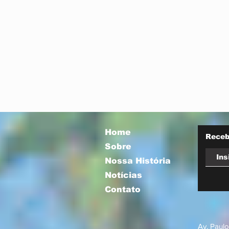
Home
Receb
Sobre
Nossa História
Notícias
Contato
Av. Paulo