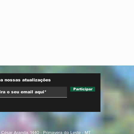
do MDB ao Senado
a nossas atualizações
Participar
 César Aranda, 1440 - Primavera do Leste - MT