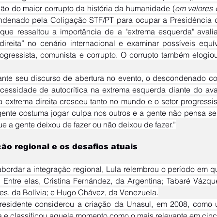
ção do maior corrupto da história da humanidade (
em valores 
ndenado pela Coligação STF/PT para ocupar a Presidência da
 que ressaltou a importância de a "extrema esquerda" aval
direita” no cenário internacional e examinar possíveis equí
gressista, comunista e corrupto. O corrupto também elogio
cessidade de autocrítica na extrema esquerda diante do ava
a extrema direita cresceu tanto no mundo e o setor progressist
gente costuma jogar culpa nos outros e a gente não pensa se 
ue a gente deixou de fazer ou não deixou de fazer.”
ão regional e os desafios atuais
 Entre elas, Cristina Fernández, da Argentina; Tabaré Vázqu
es, da Bolívia; e Hugo Chávez, da Venezuela.
 e classificou aquele momento como o mais relevante em cinco