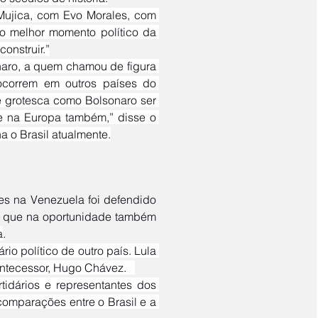
o melhor momento político da 
onstruir.”
ocorrem em outros países do 
e grotesca como Bolsonaro ser 
 e na Europa também,” disse o 
a o Brasil atualmente.
pelo criminoso que foi descondenado e ocupa a Presidência do Brasil, que na oportunidade também 
a
.
ntecessor, Hugo Chávez.   
omparações entre o Brasil e a 