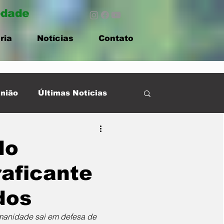
edade
ria
Notícias
Contato
nião
Últimas Notícias
do
raficante
dos
manidade sai em defesa de 