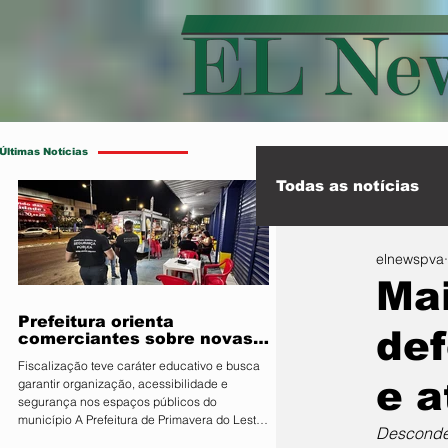
Últimas Notícias
Todas as notícias
elnewspva
Esporte
Int
Ma
Prefeitura orienta
def
comerciantes sobre novas
regras para atuação de food
Fiscalização teve caráter educativo e busca
trucks
e a
garantir organização, acessibilidade e
segurança nos espaços públicos do
município A Prefeitura de Primavera do Leste,
Desconden
por meio da Secretaria Municipal de