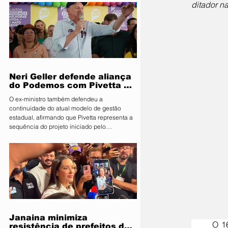
ditador n
Segurança Pública e Mobilidade Urbana, em
parceria com a Fiscalização de Obras e
Posturas, realizou uma ação de orientação
aos proprietários de food trucks e
comerciantes ambulantes na noite desta
sexta-feira (31), sobre as novas regras para
utilização de mesas e cadeiras em espa
Neri Geller defende aliança
do Podemos com Pivetta e
afirma que entrou na sigla
O ex-ministro também defendeu a
com esse acordo
continuidade do atual modelo de gestão
estadual, afirmando que Pivetta representa a
sequência do projeto iniciado pelo
governador Mauro Mendes O candidato a
deputado federal pelo Podemos, Neri Geller,
participa nesta terça-feira (4) da convenção
do Republicanos e afirmou acreditar que o
partido deve oficializar uma aliança com a
sigla para apoiar a candidatura do
governador Otaviano Pivetta ao Governo de
Mato Grosso. Ao lado do também candid
Janaina minimiza
	O 16º Congresso do Partido Comunista do Brasil (PCdoB), realizado em Brasília, contou com a 
resistência de prefeitos do