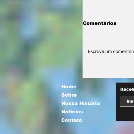
Comentários
Escreva um comentár
Prefeitura orie
comerciantes 
novas regras p
atuação de foo
Home
Receb
Sobre
Nossa História
Notícias
Contato