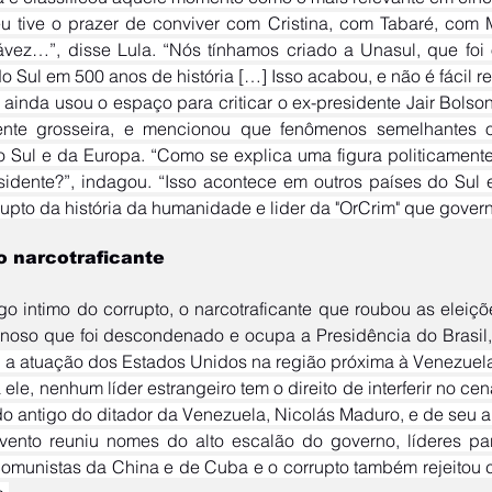
ez…”, disse Lula. “Nós tínhamos criado a Unasul, que foi 
 Sul em 500 anos de história […] Isso acabou, e não é fácil rec
mente grosseira, e mencionou que fenômenos semelhantes 
o Sul e da Europa. “Como se explica uma figura politicament
esidente?”, indagou. “Isso acontece em outros países do Sul
rupto da história da humanidade e lider da "OrCrim" que govern
o narcotraficante
a atuação dos Estados Unidos na região próxima à Venezuel
do antigo do ditador da Venezuela, Nicolás Maduro, e de seu a
comunistas da China e de Cuba e o corrupto também rejeitou c