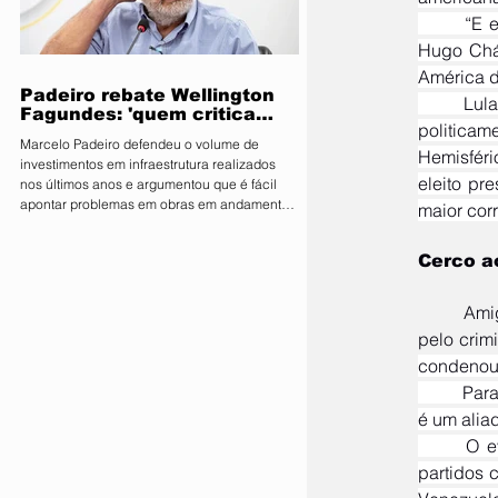
parlamentares da legenda no estado estão
	“E eu tive o prazer de conviver com Cristina, com Tabaré, com Mujica, com Evo Morales, com 
expressamente proibidos de manifestar apoio
Hugo Cháv
público ou pedir v
América do
Padeiro rebate Wellington
	Lula ainda usou o espaço para criticar o ex-presidente Jair Bolsonaro, a quem chamou de figura 
Fagundes: 'quem critica
politica
muito é porque não tem o
Marcelo Padeiro defendeu o volume de
que mostrar'
Hemisféri
investimentos em infraestrutura realizados
eleito pr
nos últimos anos e argumentou que é fácil
apontar problemas em obras em andamento
maior cor
sem considerar os desafios enfrentados pelo
Estado O secretário de Estado de
Cerco a
Infraestrutura e Logística, Marcelo de Oliveira,
conhecido como Marcelo Padeiro, rebateu as
críticas feitas pelo senador e pré-candidato
	Amigo intimo do corrupto, o narcotraficante que roubou as eleições na Venezuela foi defendido 
ao Governo de Mato Grosso, Wellington
Fagundes (PL), sobre as obras rodoviárias
condenou 
executadas pela gestão
	Para ele, nenhum líder estrangeiro tem o direito de interferir no cenário político de outro país. Lula 
é um alia
	O evento reuniu nomes do alto escalão do governo, líderes partidários e representantes dos 
partidos 