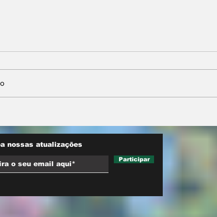
io
nta
Neri Geller defende
sobre
aliança do Podemos
ara
com Pivetta e afirma
d trucks
que entrou na sigla com
a nossas atualizações
esse acordo
Participar