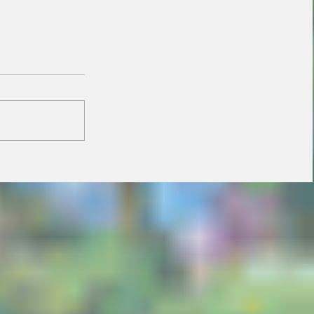
Janaina minimiza
resistência de prefeitos
do PL e diz que aliança
é essencial para
fortalecer candidatura
do MDB ao Senado