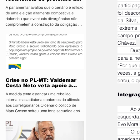
PL e diz que aliança é
participa
A parlamentar avaliou que o cenário é reflexo
essencial para fortalecer
foi desco
de uma eleição altamente competitiva e
candidatura do MDB ao
defendeu que eventuais divergências não
da Silva,
Senado
comprometem a construção da coligação A
“extrema 
deputada estadual Janaina Riva (MDB), pré-
campo pro
candidata ao Senado, minimizou nesta terça-
feira (4) a resistência de integrantes do PL à
Chávez.
aliança entre os dois partidos e afirmou que
	Durante seu discurso de abertura no evento, o descondenado corrupto Lula chamou a atenção 
as divergências são naturais diante da
para a ne
disputa eleitoral. Segundo ela, o acordo é
estratégico para fortalecer o projeto do MDB
“Por que 
e ampliar
vezes, a 
errou, o q
Crise no PL-MT: Valdemar
Costa Neto veta apoio a
Pivetta sob ameaça de
A medida tenta estancar uma rebelião
Integraç
punição
interna, mas adiciona contornos de ultimato
aos correligionários O cenário político de
	Ao abordar a integração regional, Lula relembrou o período em que atuou ao lado de figuras de 
Mato Grosso sofreu uma forte sacudida após
esquerda.
a intervenção direta da Executiva Nacional
do Partido Liberal (PL). Em reunião de
Evo Moral
emergência realizada em Brasília, o
	O presidente considerou a criação da Unasul, em 2008, como um marco na cooperação sul-
presidente nacional da sigla, Valdemar Costa
americana
Neto, determinou que prefeitos, vereadores e