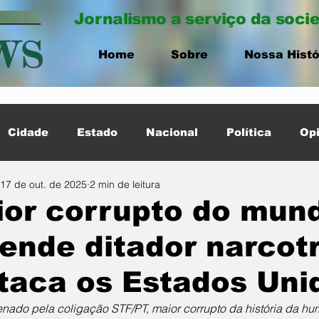
Jornalismo a serviço da soci
Home
Sobre
Nossa Histó
Cidade
Estado
Nacional
Política
Opi
17 de out. de 2025
2 min de leitura
ernacional
Destaque Cidade
ior corrupto do mun
ende ditador narcot
taca os Estados Uni
ado pela coligação STF/PT, maior corrupto da história da hu