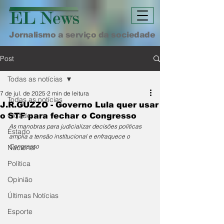
Jornalismo a serviço da sociedade
Post
Todas as notícias
7 de jul. de 2025
2 min de leitura
Todas as notícias
J.R.GUZZO - Governo Lula quer usar
Cidade
o STF para fechar o Congresso
As manobras para judicializar decisões políticas 
Estado
amplia a tensão institucional e enfraquece o 
Congresso
Nacional
Política
Opinião
Últimas Notícias
Esporte