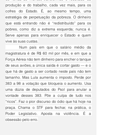
produção e do trabalho, cada vez mais, para os 
cofres do Estado. É, ao mesmo tempo, uma 
estratégia de perpetuação da pobreza. O dinheiro 
que está entrando não é “redistribuído” para os 
pobres, como diz a extrema esquerda; nunca é. 
Serve apenas para enriquecer o Estado e quem 
vive às suas custas.
	Num país em que o salário médio da 
magistratura é de R$ 60 mil por mês, e em que a 
Força Aérea não tem dinheiro para encher o tanque 
de seus aviões, a única saída é cortar gasto — e o 
que há de gasto a ser cortado neste país não tem 
tamanho. Mas Lula aumenta o imposto. Perde por 
383 a 98 a votação que bloqueia o aumento. Usa 
uma dúzia de deputados do Psol para anular a 
vontade desses 383. Põe a culpa de tudo nos 
“ricos”. Faz o pior discurso do ódio que há hoje na 
praç
a. Chama o STF para fechar, na prática, o 
Poder Legislativo. Aposta na violência. É a 
obsessão pelo erro.