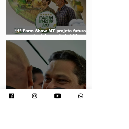
11ª Farm Show MT projeta futuro do
agro e mira integração inédita com a
sociedade
Conjuntura - O segredo de Moraes,
Lula e Alcolumbre