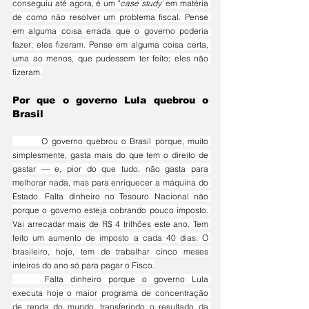
conseguiu até agora, é um "
case study"
 em matéria 
de como não resolver um problema fiscal. Pense 
em alguma coisa errada que o governo poderia 
fazer; eles fizeram. Pense em alguma coisa certa, 
uma ao menos, que pudessem ter feito; eles não 
fizeram.
Por que o governo Lula quebrou o 
Brasil
	O governo quebrou o Brasil porque, muito 
simplesmente, gasta mais do que tem o direito de 
gastar — e, pior do que tudo, não gasta para 
melhorar nada, mas para enriquecer a máquina do 
Estado. Falta dinheiro no Tesouro Nacional não 
porque o governo esteja cobrando pouco
 imposto. 
Vai arrecadar mais de R$ 4 trilhões este ano. Tem 
feito um aumento de imposto a cada 40 dias. O 
brasileiro, hoje, tem de trabalhar cinco meses 
inteiros do ano só para pagar o Fisco.
	Falta dinheiro porque o governo Lula 
executa hoje o maior programa de concentração 
de renda do mundo, transferindo o resultado da 