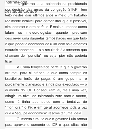
Internacional
	O governo Lula, colocado na presidência 
por decisão das urnas da coligação STF/PT, tem 
Destaque Cidade
feito
 nestes dois últimos anos e meio um trabalho 
realmente notável para demonstrar que é possível, 
sim, cometer o erro perfeito. É mais ou menos como 
falam os meteorologistas quando precisam 
descrever uma daquelas tempestades em que tudo 
o que poderia acontecer de ruim com os elementos 
naturais acontece — e o resultado é a tormenta que 
chamam de “perfeita”, ou seja, pior não poderia 
ficar.
	A última tempestade perfeita que o governo 
arrumou para si próprio, e que como sempre os 
brasileiros terão de pagar, é um golpe mal e 
porcamente planejado e ainda pior executado — o 
aumento do IOF. Conseguiram aí, mais uma vez, 
atingir um nível de tolerância zero com o acerto, 
como já tinha acontecido com a tentativa de 
“monitorar” o Pix e em geral acontece toda a vez 
que a “equipe econômica” resolve ter uma ideia.
	O imenso tumulto que o governo Lula armou 
para aprovar o aumento do IOF, o que, aliás, não 