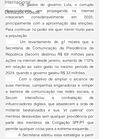
Internacional
	Os gastos do governo Lula, o corrupto 
descondenado, em propaganda na internet 
Destaque Cidade
cresceram consideravelmente em 2025, 
principalmente com a aproximação das eleições. 
Para continuar no poder ele quer mentir muito para 
a população. 
	Um levantamento do g1 mostra que a 
Secretaria de Comunicação da Presidência da 
República (Secom) destinou R$ 69 milhões para 
ações na internet desde janeiro, aumento de 110% 
em relação ao valor gasto no mesmo período de 
2024, quando o governo gastou R$ 33 milhões.
	Com o objetivo de ampliar o alcance de 
suas mentiras, campanhas enganadoras e romper 
a barreira de comunicação nas redes sociais, a 
Secom intensificou a contratação de 
influenciadores digitais, que abastecem a orda de 
militante bestializados e sua "
et caterva
" com 
mentiras deslavadas sem qualquer providência por 
parte dos membros da Coligação SPF/PT que 
permite qualquer coisa para a extrema-esquerda.
	A Secretaria adotou essa estratégia a partir 