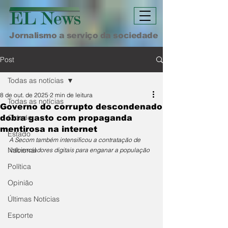
Jornalismo a serviço da sociedade
Post
Todas as notícias
8 de out. de 2025
2 min de leitura
Todas as notícias
Governo do corrupto descondenado
Cidade
dobra gasto com propaganda
mentirosa na internet
Estado
A Secom também intensificou a contratação de 
Nacional
influenciadores digitais para enganar a população
Política
Opinião
Últimas Notícias
Esporte