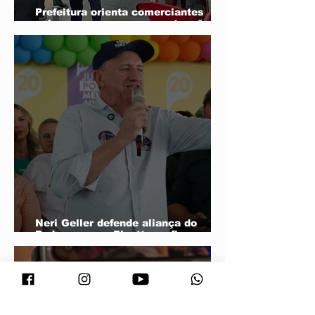
Prefeitura orienta comerciantes
sobre novas regras para atuação de
food trucks
Neri Geller defende aliança do
Podemos com Pivetta e afirma que
entrou na sigla com esse acordo