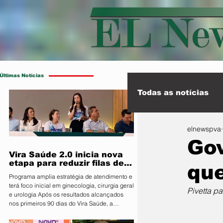
Últimas Notícias
Todas as notícias
elnewspva
Esporte
Int
Gov
Vira Saúde 2.0 inicia nova
etapa para reduzir filas de
que
cirurgias eletivas
Programa amplia estratégia de atendimento e
terá foco inicial em ginecologia, cirurgia geral
Pivetta p
e urologia Após os resultados alcançados
nos primeiros 90 dias do Vira Saúde, a
Prefeitura de Primavera do Leste, por meio da
Secretaria Municipal de Saúde, anunciou