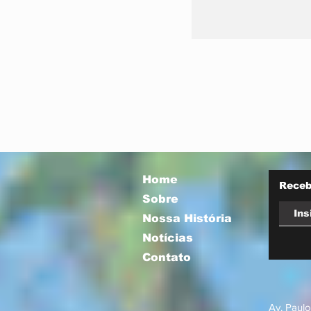
Vira Saúde 2.0 
nova etapa par
filas de cirurgi
eletivas
Home
Receb
Sobre
Nossa História
Notícias
Contato
Av. Paulo