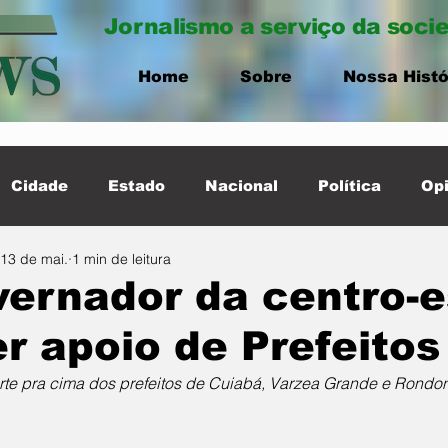
Jornalismo a serviço da soci
Home
Sobre
Nossa Histó
Cidade
Estado
Nacional
Política
Opi
13 de mai.
1 min de leitura
ernacional
Destaque Cidade
ernador da centro-
r apoio de Prefeitos
arte pra cima dos prefeitos de Cuiabá, Varzea Grande e Rondo