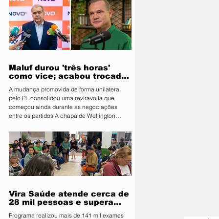
uma nova etapa do programa: o Vira Saúde
2.0. A nova fase terá como principal objetivo
reduzir e eliminar filas de cirurgias eletivas
em três áreas prioritárias: ginecologia,
cirurgia geral e urologia. Os atendimentos
Maluf durou 'três horas'
como vice; acabou trocado
por Farina em ata do PL
A mudança promovida de forma unilateral
pelo PL consolidou uma reviravolta que
começou ainda durante as negociações
entre os partidos A chapa de Wellington
Fagundes (PL) teve duas definições
diferentes para a vice em um intervalo de
pouco mais de três horas na noite de quinta-
feira (6). O Partido Novo, entidade coligada
com o PL, registrou às 19h37 uma ata com
Marcelo Maluf (Novo) na vaga. No entanto, às
22h55, o PL apresentou uma nova
composição à Justiça Eleitoral e conf
Vira Saúde atende cerca de
28 mil pessoas e supera
meta de exames
Programa realizou mais de 141 mil exames
laboratoriais em Primavera