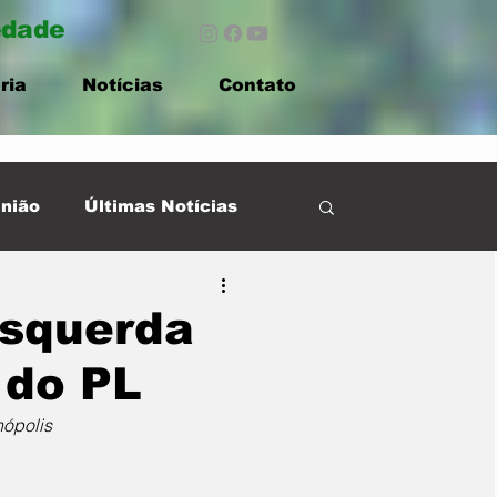
edade
ria
Notícias
Contato
nião
Últimas Notícias
esquerda
 do PL
nópolis