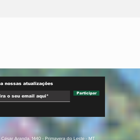
inicia
Maluf durou 'três horas'
a reduzir
como vice; acabou
as
trocado por Farina em
ata do PL
a nossas atualizações
Participar
 César Aranda, 1440 - Primavera do Leste - MT