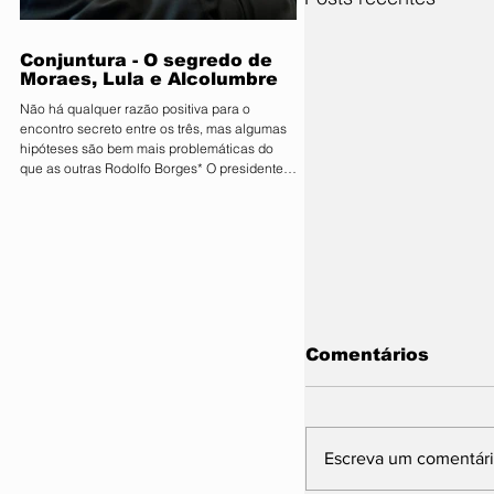
que movimenta quantias milionárias, a feira
traz como principal bandeira o lema
"Conectand
Conjuntura - O segredo de
Moraes, Lula e Alcolumbre
Não há qualquer razão positiva para o
encontro secreto entre os três, mas algumas
hipóteses são bem mais problemáticas do
que as outras Rodolfo Borges* O presidente
do Senado, Davi Alcolumbre (União-AP, à
direita na foto), esteve na casa do ministro e
próximo presidente do Supremo Tribunal
Federal (STF) Alexandre de Moraes (à
esquerda na foto) na noite de terça-feira, 4.
Questionado sobre o que foi discutido no
encontro, que também contou com a
presença do presidente da Re
Comentários
Escreva um comentár