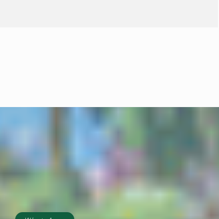
Vira Saúde atende
cerca de 28 mil pessoas
e supera meta de
exames laboratoriais
em Primavera