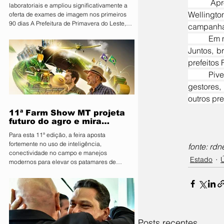
	Aproveitando de algumas resistências de prefeitos bolsonaristas filiados ao PL em apoiar 
laboratoriais e ampliou significativamente a
Wellingto
oferta de exames de imagem nos primeiros
90 dias A Prefeitura de Primavera do Leste,
campanha 
por meio da Secretaria Municipal de Saúde,
	Em menos de duas semanas, já esteve em três agendas externas com Abílio Brunini em Cuiabá. 
apresentou nesta sexta-feira (07) os
Juntos, b
resultados dos primeiros 90 dias do programa
Vira Saúde. Ao todo, aproximadamente 28 mil
prefeitos 
pessoas foram beneficiadas pelas ações
	Pivetta, que também se identifica como de direita, não tem dúvida de que já atraiu apoio destes 
realizadas no período. Durante os primeiros
gestores,
três meses, foram realizados 141.574 exames
laboratoria
outros pr
11ª Farm Show MT projeta
futuro do agro e mira
integração inédita com a
Para esta 11ª edição, a feira aposta
sociedade
fortemente no uso de inteligência,
fonte: rd
conectividade no campo e manejos
Estado
Ú
modernos para elevar os patamares de
produção da região O Sindicato Rural de
Primavera do Leste deu o pontapé inicial para
uma das maiores vitrines tecnológicas do
Centro-Oeste. A organização lançou
oficialmente a 11ª edição da Farm Show MT.
Consolidada como um ambiente de negócios
Posts recentes