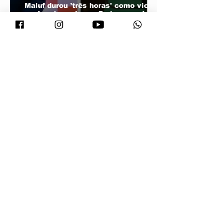
Maluf durou 'três horas' como vice;
acabou trocado por Farina em ata do
PL
Vira Saúde atende cerca de 28 mil
pessoas e supera meta de exames
laboratoriais em Primavera