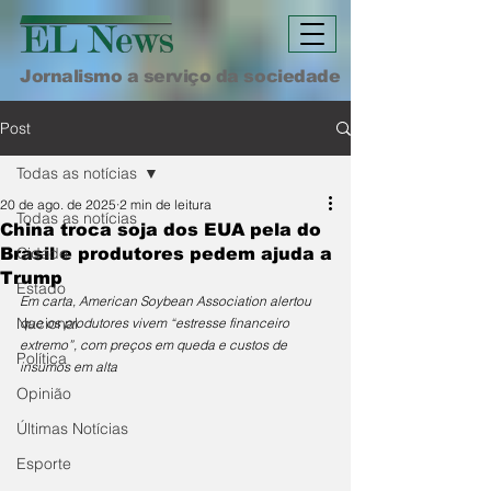
Jornalismo a serviço da sociedade
Post
Todas as notícias
20 de ago. de 2025
2 min de leitura
Todas as notícias
China troca soja dos EUA pela do
Cidade
Brasil e produtores pedem ajuda a
Trump
Estado
Em carta, American Soybean Association alertou 
Nacional
que os produtores vivem “estresse financeiro 
extremo”, com preços em queda e custos de 
Política
insumos em alta
Opinião
Últimas Notícias
Esporte