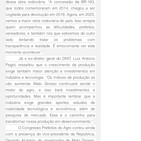
dessa obra rodoviária. “A concessão da BR-163, 
que todos comemoraram em 2014, chegou a ser 
cogitada para devolução em 2016. Agora, em 2025, 
vemos a maior obra rodoviária do país. Isso arrepia 
quem acompanhou as dificuldades, prefeitos, 
vereadores, e também nós que estivemos do outro 
lado tentando tratar os problemas com 
transparência e lealdade. É emocionante ver este 
momento acontecer.”
	Já o ex-diretor geral do DNIT, Luiz Antonio 
Pagot, ressaltou que o crescimento da produção 
exige também maior atenção a investimentos em 
indústria e tecnologia. “Os índices de produção só 
vão aumentar. Mato Grosso continuará sendo o 
motor do agro, e isso trará investimentos e 
oportunidades. Mas é importante lembrar que a 
indústria exige grandes aportes, estudos de 
viabilidade tecnológica e econômica, além de 
pesquisa de mercado. Esse é o caminho para 
transformar nossa produção em desenvolvimento.”
	O Congresso Prefeitos do Agro contou ainda 
com a presença do vice-presidente da República, 
Geraldo Alckmin; do governador de Mato Grosso, 