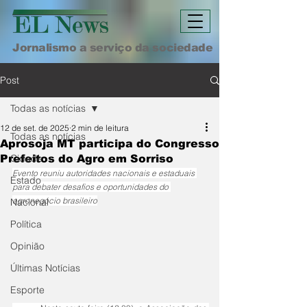
Jornalismo a serviço da sociedade
Post
Todas as notícias
12 de set. de 2025
2 min de leitura
Todas as notícias
Aprosoja MT participa do Congresso
Cidade
Prefeitos do Agro em Sorriso
Evento reuniu autoridades nacionais e estaduais 
Estado
para debater desafios e oportunidades do 
agronegócio brasileiro
Nacional
Política
Opinião
Últimas Notícias
Esporte