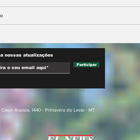
io
w MT
Prefeitura orienta
do agro e
comerciantes sobre
o inédita
novas regras para
de
atuação de food trucks
a nossas atualizações
Participar
 César Aranda, 1440 - Primavera do Leste - MT