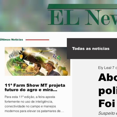
Últimas Notícias
Todas as notícias
Ely Leal
7 
Esporte
Int
Abo
11ª Farm Show MT projeta
pol
futuro do agro e mira
integração inédita com a
Para esta 11ª edição, a feira aposta
sociedade
Foi
fortemente no uso de inteligência,
conectividade no campo e manejos
modernos para elevar os patamares de
Suspeito 
produção da região O Sindicato Rural de