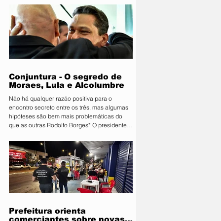
Primavera do Leste deu o pontapé inicial para
uma das maiores vitrines tecnológicas do
Centro-Oeste. A organização lançou
oficialmente a 11ª edição da Farm Show MT.
Consolidada como um ambiente de negócios
que movimenta quantias milionárias, a feira
traz como principal bandeira o lema
"Conectand
Conjuntura - O segredo de
Moraes, Lula e Alcolumbre
Não há qualquer razão positiva para o
encontro secreto entre os três, mas algumas
hipóteses são bem mais problemáticas do
que as outras Rodolfo Borges* O presidente
do Senado, Davi Alcolumbre (União-AP, à
direita na foto), esteve na casa do ministro e
próximo presidente do Supremo Tribunal
Federal (STF) Alexandre de Moraes (à
esquerda na foto) na noite de terça-feira, 4.
Questionado sobre o que foi discutido no
encontro, que também contou com a
presença do presidente da Re
Prefeitura orienta
comerciantes sobre novas