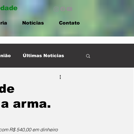
edade
ria
Notícias
Contato
nião
Últimas Notícias
ade
 a arma.
 com R$ 540,00 em dinheiro