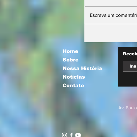
Escreva um comentár
11ª Farm Sho
projeta futuro 
mira integraçã
com a socieda
Home
Receb
Sobre
Nossa História
Notícias
Contato
Av. Paulo