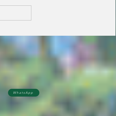
Começa a construção
de faixas elevadas em
frente as escolas
WhatsApp