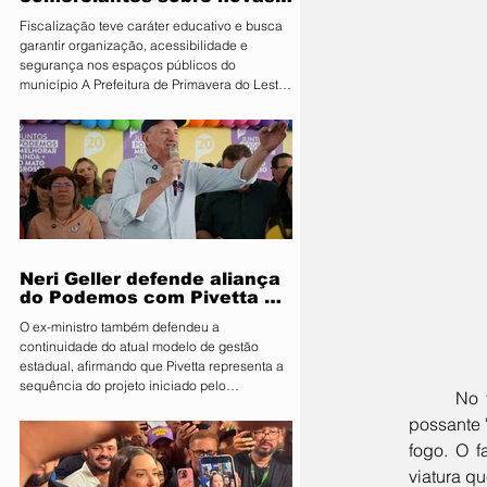
regras para atuação de food
Fiscalização teve caráter educativo e busca
trucks
garantir organização, acessibilidade e
segurança nos espaços públicos do
município A Prefeitura de Primavera do Leste,
por meio da Secretaria Municipal de
Segurança Pública e Mobilidade Urbana, em
parceria com a Fiscalização de Obras e
Posturas, realizou uma ação de orientação
aos proprietários de food trucks e
comerciantes ambulantes na noite desta
sexta-feira (31), sobre as novas regras para
utilização de mesas e cadeiras em espa
Neri Geller defende aliança
do Podemos com Pivetta e
afirma que entrou na sigla
O ex-ministro também defendeu a
com esse acordo
continuidade do atual modelo de gestão
estadual, afirmando que Pivetta representa a
sequência do projeto iniciado pelo
	No final da tarde de ontem, quinta-feira, 6, desfilava pelas ruas do bairro São José, em sua 
governador Mauro Mendes O candidato a
possante 
deputado federal pelo Podemos, Neri Geller,
participa nesta terça-feira (4) da convenção
fogo. O f
do Republicanos e afirmou acreditar que o
viatura q
partido deve oficializar uma aliança com a