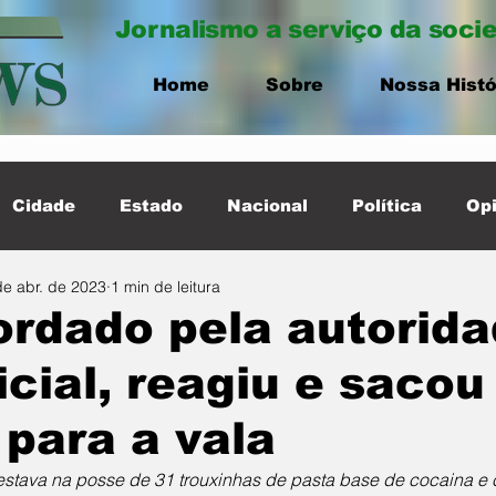
Jornalismo a serviço da soci
Home
Sobre
Nossa Histó
Cidade
Estado
Nacional
Política
Opi
de abr. de 2023
1 min de leitura
ernacional
Destaque Cidade
rdado pela autorid
icial, reagiu e sacou
 para a vala
estava na posse de 31 trouxinhas de pasta base de cocaina e