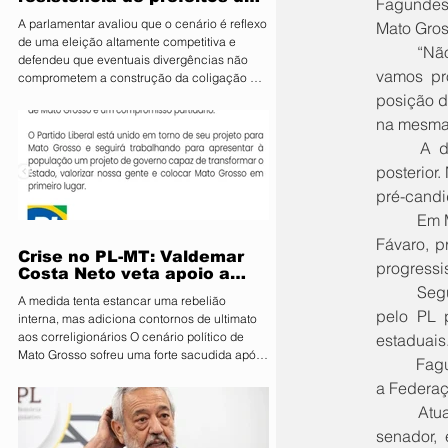
Fagundes,
PL e diz que aliança é
A parlamentar avaliou que o cenário é reflexo
Mato Gros
essencial para fortalecer
de uma eleição altamente competitiva e
candidatura do MDB ao
	“Não necessariamente teremos que repetir nos Estados o mesmo que será no nacional, mas nós 
defendeu que eventuais divergências não
Senado
vamos pr
comprometem a construção da coligação A
deputada estadual Janaina Riva (MDB), pré-
posição d
candidata ao Senado, minimizou nesta terça-
na mesma l
feira (4) a resistência de integrantes do PL à
	A definição das alianças nacionais para a campanha, contudo, será feita em um momento 
aliança entre os dois partidos e afirmou que
as divergências são naturais diante da
posterior
disputa eleitoral. Segundo ela, o acordo é
pré-candi
estratégico para fortalecer o projeto do MDB
	Em Mato Grosso, esse tipo de arranjo entre os dois partidos é inviável, considerando que Carlos 
e ampliar
Fávaro, p
Crise no PL-MT: Valdemar
progressi
Costa Neto veta apoio a
	Segundo Fagundes, o apoio irrestrito à candidatura de Flávio é a condição inegociável imposta 
Pivetta sob ameaça de
A medida tenta estancar uma rebelião
punição
pelo PL 
interna, mas adiciona contornos de ultimato
aos correligionários O cenário político de
estaduais
Mato Grosso sofreu uma forte sacudida após
	Fagundes foi reeleito senador em 2022, contando com o apoio de uma ampla aliança que incluía 
a intervenção direta da Executiva Nacional
a Federaç
do Partido Liberal (PL). Em reunião de
emergência realizada em Brasília, o
	Atualmente, uma nova união com o MDB de Janaina Riva - pré-candidata ao Senado, nora do 
presidente nacional da sigla, Valdemar Costa
senador,
Neto, determinou que prefeitos, vereadores e