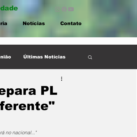
edade
ria
Notícias
Contato
nião
Últimas Notícias
epara PL
ferente"
 no nacional..."