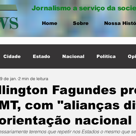
Jornalismo a serviço da soci
Home
Sobre
Nossa Histó
Cidade
Estado
Nacional
Política
Opi
9 de jan.
2 min de leitura
ernacional
Destaque Cidade
lington Fagundes pr
MT, com "alianças di
orientação nacional
ssariamente teremos que repetir nos Estados o mesmo que será