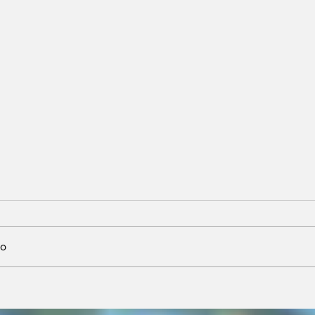
io
nta
Neri Geller defende
sobre
aliança do Podemos