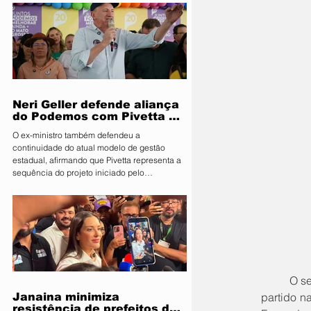
Segurança Pública e Mobilidade Urbana, em
parceria com a Fiscalização de Obras e
Posturas, realizou uma ação de orientação
aos proprietários de food trucks e
comerciantes ambulantes na noite desta
sexta-feira (31), sobre as novas regras para
utilização de mesas e cadeiras em espa
Neri Geller defende aliança
do Podemos com Pivetta e
afirma que entrou na sigla
O ex-ministro também defendeu a
com esse acordo
continuidade do atual modelo de gestão
estadual, afirmando que Pivetta representa a
sequência do projeto iniciado pelo
governador Mauro Mendes O candidato a
deputado federal pelo Podemos, Neri Geller,
participa nesta terça-feira (4) da convenção
do Republicanos e afirmou acreditar que o
partido deve oficializar uma aliança com a
sigla para apoiar a candidatura do
governador Otaviano Pivetta ao Governo de
Mato Grosso. Ao lado do também candid
	O senador Wellington Fagundes (PL), pré-candidato ao governo, indicou que as alianças de seu 
partido n
Janaina minimiza
resistência de prefeitos do