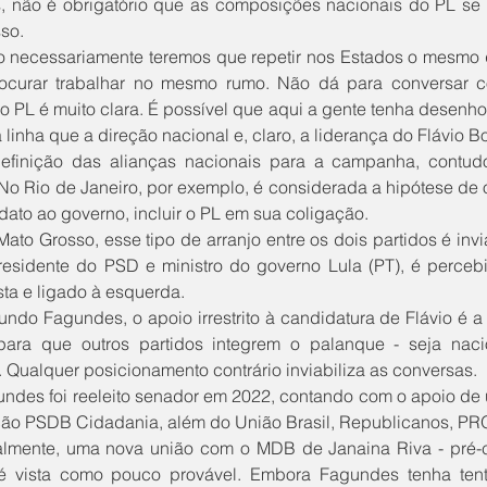
 não é obrigatório que as composições nacionais do PL se re
so.
ocurar trabalhar no mesmo rumo. Não dá para conversar c
o PL é muito clara. É possível que aqui a gente tenha desenhos
inha que a direção nacional e, claro, a liderança do Flávio Bo
. No Rio de Janeiro, por exemplo, é considerada a hipótese de 
dato ao governo, incluir o PL em sua coligação. 
residente do PSD e ministro do governo Lula (PT), é perce
sta e ligado à esquerda.
para que outros partidos integrem o palanque - seja nac
. Qualquer posicionamento contrário inviabiliza as conversas.
ão PSDB Cidadania, além do União Brasil, Republicanos, P
 é vista como pouco provável. Embora Fagundes tenha tent