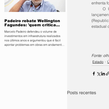
enfrenta f
parlamentares da legenda no estado estão
expressamente proibidos de manifestar apoio
	O União Brasil, por sua vez, demonstra divisões internas. Parte da legenda defende o 
público ou pedir v
lançament
(Republic
Padeiro rebate Wellington
Fagundes: 'quem critica
estadual 
muito é porque não tem o
Marcelo Padeiro defendeu o volume de
que mostrar'
investimentos em infraestrutura realizados
nos últimos anos e argumentou que é fácil
apontar problemas em obras em andamento
sem considerar os desafios enfrentados pelo
Estado O secretário de Estado de
Fonte: olh
Infraestrutura e Logística, Marcelo de Oliveira,
Estado
Ú
conhecido como Marcelo Padeiro, rebateu as
críticas feitas pelo senador e pré-candidato
ao Governo de Mato Grosso, Wellington
Fagundes (PL), sobre as obras rodoviárias
executadas pela gestão
Posts recentes