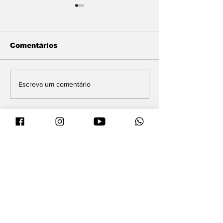
Comentários
Vira Saúde 2.0 inicia
Maluf durou '
Escreva um comentário
nova etapa para
horas' como v
reduzir filas de
acabou troca
cirurgias eletivas
Farina em at