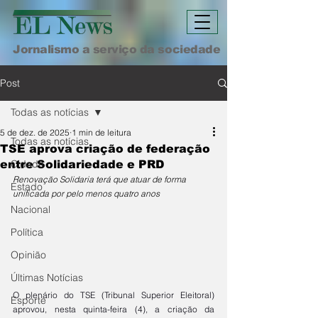
Jornalismo a serviço da sociedade
Post
Todas as notícias
5 de dez. de 2025
1 min de leitura
Todas as notícias
TSE aprova criação de federação
Cidade
entre Solidariedade e PRD
Renovação Solidaria terá que atuar de forma 
Estado
unificada por pelo menos quatro anos
Nacional
Política
Opinião
Últimas Notícias
O plenário do TSE (Tribunal Superior Eleitoral) 
Esporte
aprovou, nesta quinta-feira (4), a criação da 