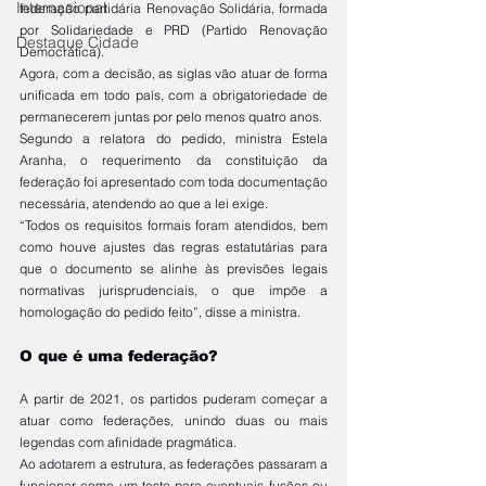
Internacional
federação partidária Renovação Solidária, formada 
por Solidariedade e PRD (Partido Renovação 
Destaque Cidade
Democrática).
Agora, com a decisão, as siglas vão atuar de forma 
unificada em todo país, com a obrigatoriedade de 
permanecerem juntas por pelo menos quatro anos.
Segundo a relatora do pedido, ministra Estela 
Aranha, o requerimento da constituição da 
federação foi apresentado com toda documentação 
necessária, atendendo ao que a lei exige.
“Todos os requisitos formais foram atendidos, bem 
como houve ajustes das regras estatutárias para 
que o documento se alinhe às previsões legais 
normativas jurisprudenciais, o que impõe a 
homologação do pedido feito”, disse a ministra.
O que é uma federação?
A partir de 2021, os partidos puderam começar a 
atuar como federações, unindo duas ou mais 
legendas com afinidade pragmática.
Ao adotarem a estrutura, as federações passaram a 
funcionar como um teste para eventuais fusões ou 