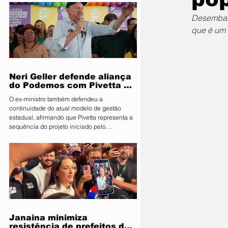
Segurança Pública e Mobilidade Urbana, em
parceria com a Fiscalização de Obras e
Desembarg
Posturas, realizou uma ação de orientação
que é um 
aos proprietários de food trucks e
comerciantes ambulantes na noite desta
sexta-feira (31), sobre as novas regras para
utilização de mesas e cadeiras em espa
Neri Geller defende aliança
do Podemos com Pivetta e
afirma que entrou na sigla
O ex-ministro também defendeu a
com esse acordo
continuidade do atual modelo de gestão
estadual, afirmando que Pivetta representa a
sequência do projeto iniciado pelo
governador Mauro Mendes O candidato a
deputado federal pelo Podemos, Neri Geller,
participa nesta terça-feira (4) da convenção
do Republicanos e afirmou acreditar que o
partido deve oficializar uma aliança com a
sigla para apoiar a candidatura do
governador Otaviano Pivetta ao Governo de
Mato Grosso. Ao lado do também candid
Janaina minimiza
resistência de prefeitos do