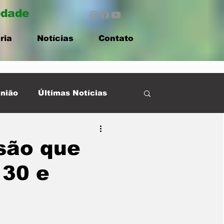
edade
ria
Notícias
Contato
nião
Últimas Notícias
são que
130 e