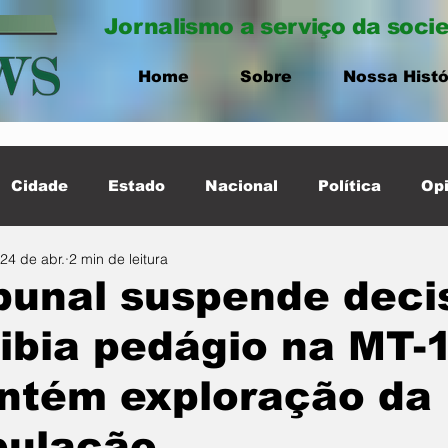
Jornalismo a serviço da soci
Home
Sobre
Nossa Histó
Cidade
Estado
Nacional
Política
Opi
24 de abr.
2 min de leitura
ernacional
Destaque Cidade
bunal suspende deci
ibia pedágio na MT-
ntém exploração da
pulação