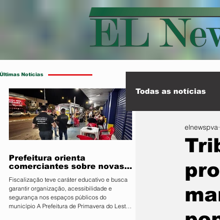
Últimas Notícias
Todas as notícias
elnewspva
Esporte
Int
Tri
Prefeitura orienta
pro
comerciantes sobre novas
regras para atuação de food
Fiscalização teve caráter educativo e busca
trucks
ma
garantir organização, acessibilidade e
segurança nos espaços públicos do
município A Prefeitura de Primavera do Leste,
po
por meio da Secretaria Municipal de