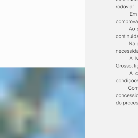
rodovia”. 
	Em primeira instância, a Justiça havia determinado a suspensão da tarifa até que fossem 
comprovad
	Ao conceder o efeito suspensivo, o Tribunal adotou uma posição intermediária, preservando a 
continuid
	Na avaliação do magistrado, a medida busca conciliar os interesses envolvidos, sem afastar a 
necessid
	A MT-130 é considerada um dos principais corredores logísticos do agronegócio em Mato 
Grosso, l
	A concessão da rodovia prevê investimentos em recuperação, manutenção e melhoria das 
condições
	Com a decisão, a cobrança de pedágio segue mantida até nova deliberação judicial, enquanto a 
concessio
do proces