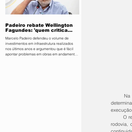
parlamentares da legenda no estado estão
expressamente proibidos de manifestar apoio
público ou pedir v
Padeiro rebate Wellington
Fagundes: 'quem critica
muito é porque não tem o
Marcelo Padeiro defendeu o volume de
que mostrar'
investimentos em infraestrutura realizados
nos últimos anos e argumentou que é fácil
apontar problemas em obras em andamento
sem considerar os desafios enfrentados pelo
Estado O secretário de Estado de
Infraestrutura e Logística, Marcelo de Oliveira,
conhecido como Marcelo Padeiro, rebateu as
críticas feitas pelo senador e pré-candidato
ao Governo de Mato Grosso, Wellington
Fagundes (PL), sobre as obras rodoviárias
	Na decisão, o magistrado destacou que há “possível excesso na medida deferida [...] ao 
executadas pela gestão
determina
execução 
	O relator também apontou que a medida poderia gerar efeitos imediatos sobre a operação da 
rodovia, 
continui