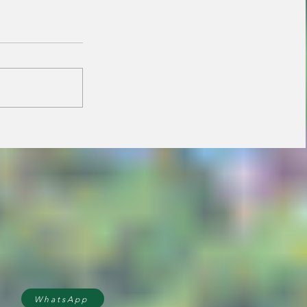
Janaina minimiza
resistência de prefeitos
do PL e diz que aliança
é essencial para
fortalecer candidatura
do MDB ao Senado
WhatsApp