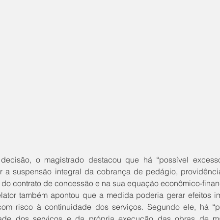
r a suspensão integral da cobrança de pedágio, providência 
do contrato de concessão e na sua equação econômico-financ
com risco à continuidade dos serviços. Segundo ele, há “p
dade dos serviços e da própria execução das obras de m