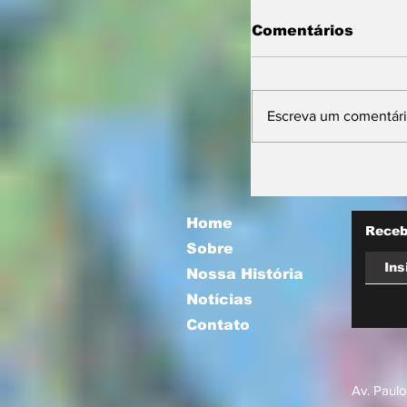
Comentários
Escreva um comentár
Prefeitura orie
comerciantes 
novas regras p
atuação de foo
Home
Receb
Sobre
Nossa História
Notícias
Contato
Av. Paulo