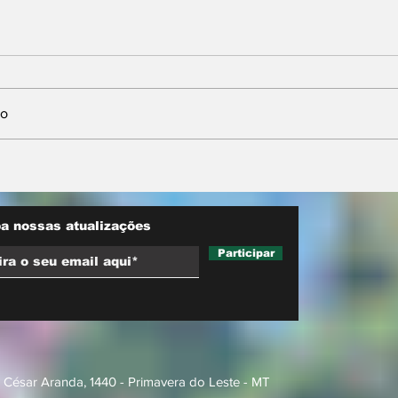
io
nta
Neri Geller defende
sobre
aliança do Podemos
ara
com Pivetta e afirma
d trucks
que entrou na sigla com
a nossas atualizações
esse acordo
Participar
 César Aranda, 1440 - Primavera do Leste - MT