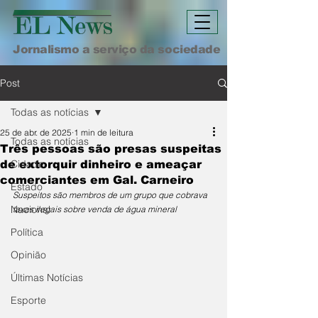
Jornalismo a serviço da sociedade
Post
Todas as notícias
25 de abr. de 2025
1 min de leitura
Todas as notícias
Três pessoas são presas suspeitas
Cidade
de extorquir dinheiro e ameaçar
comerciantes em Gal. Carneiro
Estado
Suspeitos são membros de um grupo que cobrava 
Nacional
taxas ilegais sobre venda de água mineral
Política
Opinião
Últimas Notícias
Esporte