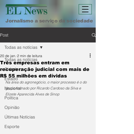
Jornalismo a serviço da sociedade
Post
Todas as notícias
20 de jan.
2 min de leitura
Todas as notícias
Três empresas entram em
Cidade
recuperação judicial com mais de
R$ 55 milhões em dívidas
Estado
Na área do agronegócio, o maior processo é o do 
Nacional
grupo formado por Ricardo Cardoso da Silva e 
Elizete Aparecida Alves de Sinop
Política
Opinião
Últimas Notícias
Esporte