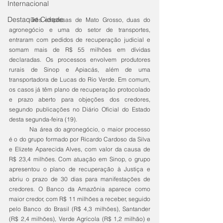
Internacional
Destaque Cidade
	Três empresas de Mato Grosso, duas do 
agronegócio e uma do setor de transportes, 
entraram com pedidos de recuperação judicial e 
somam mais de R$ 55 milhões em dívidas 
declaradas. Os processos envolvem produtores 
rurais de Sinop e Apiacás, além de uma 
transportadora de Lucas do Rio Verde. Em comum, 
os casos já têm plano de recuperação protocolado 
e prazo aberto para objeções dos credores, 
segundo publicações no Diário Oficial do Estado 
desta segunda-feira (19).
	Na área do agronegócio, o maior processo 
é o do grupo formado por Ricardo Cardoso da Silva 
e Elizete Aparecida Alves, com valor da causa de 
R$ 23,4 milhões. Com atuação em Sinop, o grupo 
apresentou o plano de recuperação à Justiça e 
abriu o prazo de 30 dias para manifestações de 
credores. O Banco da Amazônia aparece como 
maior credor, com R$ 11 milhões a receber, seguido 
pelo Banco do Brasil (R$ 4,3 milhões), Santander 
(R$ 2,4 milhões), Verde Agrícola (R$ 1,2 milhão) e 