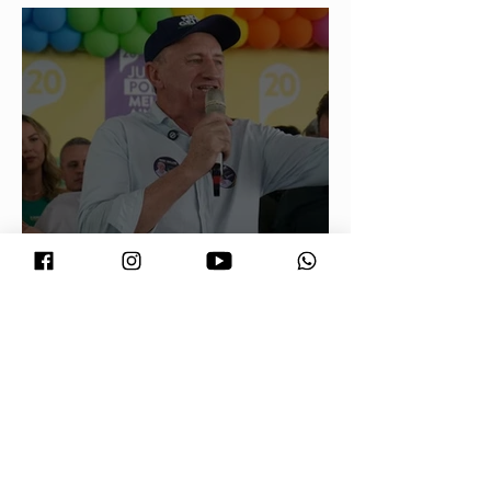
food trucks
Neri Geller defende aliança do
Podemos com Pivetta e afirma que
entrou na sigla com esse acordo