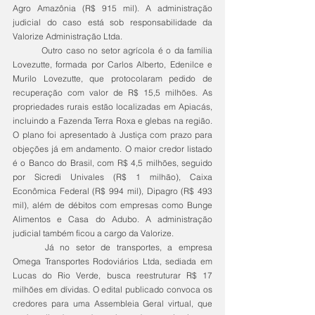
Agro Amazônia (R$ 915 mil). A administração 
judicial do caso está sob responsabilidade da 
Valorize Administração Ltda.
	Outro caso no setor agrícola é o da família 
Lovezutte, formada por Carlos Alberto, Edenilce e 
Murilo Lovezutte, que protocolaram pedido de 
recuperação com valor de R$ 15,5 milhões. As 
propriedades rurais estão localizadas em Apiacás, 
incluindo a Fazenda Terra Roxa e glebas na região. 
O plano foi apresentado à Justiça com prazo para 
objeções já em andamento. O maior credor listado 
é o Banco do Brasil, com R$ 4,5 milhões, seguido 
por Sicredi Univales (R$ 1 milhão), Caixa 
Econômica Federal (R$ 994 mil), Dipagro (R$ 493 
mil), além de débitos com empresas como Bunge 
Alimentos e Casa do Adubo. A administração 
judicial também ficou a cargo da Valorize.
	Já no setor de transportes, a empresa 
Omega Transportes Rodoviários Ltda, sediada em 
Lucas do Rio Verde, busca reestruturar R$ 17 
milhões em dívidas. O edital publicado convoca os 
credores para uma Assembleia Geral virtual, que 