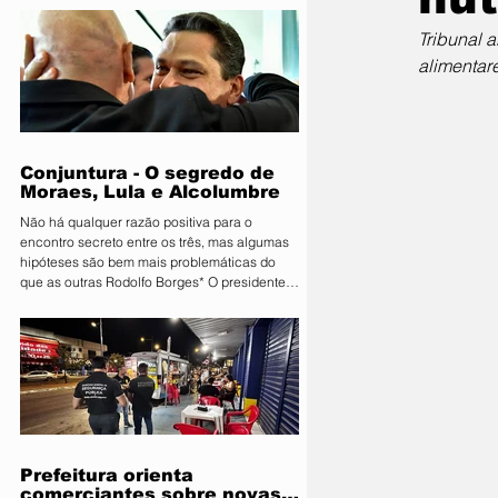
Primavera do Leste deu o pontapé inicial para
uma das maiores vitrines tecnológicas do
Tribunal a
Centro-Oeste. A organização lançou
alimentar
oficialmente a 11ª edição da Farm Show MT.
Consolidada como um ambiente de negócios
que movimenta quantias milionárias, a feira
traz como principal bandeira o lema
"Conectand
Conjuntura - O segredo de
Moraes, Lula e Alcolumbre
Não há qualquer razão positiva para o
encontro secreto entre os três, mas algumas
hipóteses são bem mais problemáticas do
que as outras Rodolfo Borges* O presidente
do Senado, Davi Alcolumbre (União-AP, à
direita na foto), esteve na casa do ministro e
próximo presidente do Supremo Tribunal
Federal (STF) Alexandre de Moraes (à
esquerda na foto) na noite de terça-feira, 4.
Questionado sobre o que foi discutido no
encontro, que também contou com a
presença do presidente da Re
Prefeitura orienta
comerciantes sobre novas