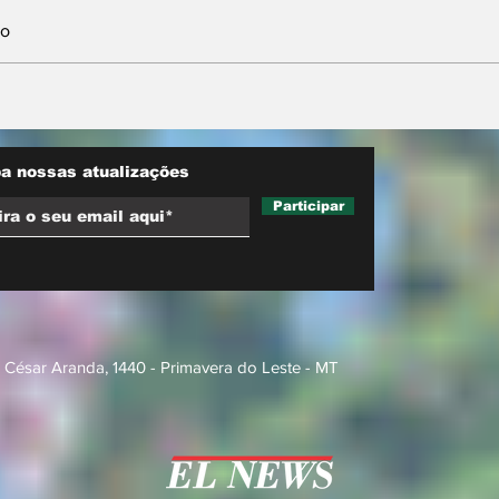
io
w MT
Conjuntura - O segredo
do agro e
de Moraes, Lula e
o inédita
Alcolumbre
de
a nossas atualizações
Participar
 César Aranda, 1440 - Primavera do Leste - MT