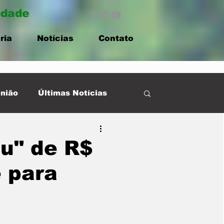
edade
ria
Notícias
Contato
nião
Últimas Notícias
ru" de R$
é para