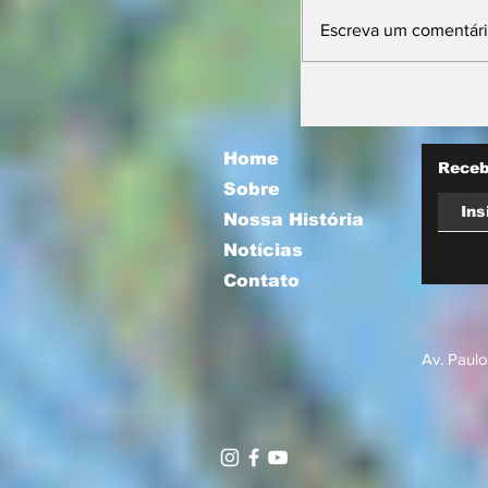
Escreva um comentár
11ª Farm Sho
projeta futuro 
mira integraçã
com a socieda
Home
Receb
Sobre
Nossa História
Notícias
Contato
Av. Paulo