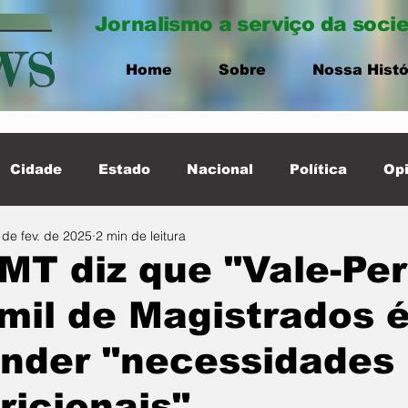
Jornalismo a serviço da soci
Home
Sobre
Nossa Histó
Cidade
Estado
Nacional
Política
Opi
 de fev. de 2025
2 min de leitura
ernacional
Destaque Cidade
MT diz que "Vale-Pe
mil de Magistrados 
ender "necessidades
ricionais"