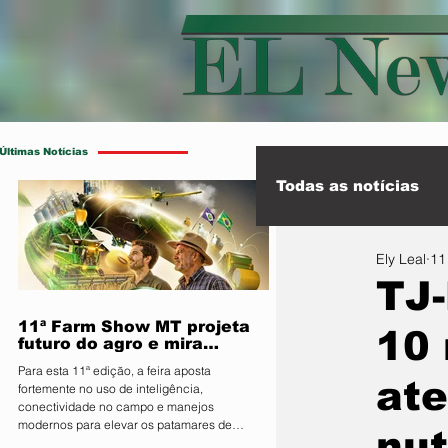
Últimas Notícias
Todas as notícias
Ely Leal
11
Esporte
Int
TJ-
11ª Farm Show MT projeta
10 
futuro do agro e mira
integração inédita com a
Para esta 11ª edição, a feira aposta
sociedade
at
fortemente no uso de inteligência,
conectividade no campo e manejos
modernos para elevar os patamares de
nut
produção da região O Sindicato Rural de