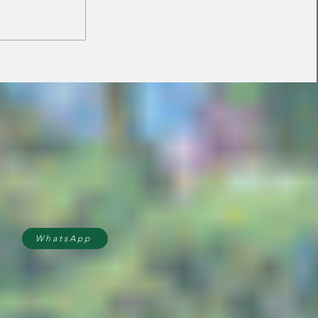
Prefeitura orienta
comerciantes sobre
novas regras para
atuação de food trucks
WhatsApp