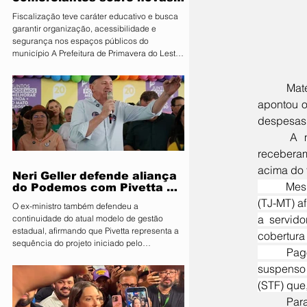
regras para atuação de food
Fiscalização teve caráter educativo e busca
trucks
garantir organização, acessibilidade e
segurança nos espaços públicos do
município A Prefeitura de Primavera do Leste,
por meio da Secretaria Municipal de
Segurança Pública e Mobilidade Urbana, em
	Matéria recente do Jornal Folha de SP, que analisou o custo do Judiciário em cada estado e 
parceria com a Fiscalização de Obras e
Posturas, realizou uma ação de orientação
apontou o
aos proprietários de food trucks e
despesas 
comerciantes ambulantes na noite desta
	A matéria divulgada, mostrou que apenas dois desembargadores de Mato Grosso não 
sexta-feira (31), sobre as novas regras para
utilização de mesas e cadeiras em espa
receberam
acima do t
Neri Geller defende aliança
	Mesmo assim, vivendo numa ilha de fatura e abundância, o Tribunal de Justiça de Mato Grosso 
do Podemos com Pivetta e
afirma que entrou na sigla
(TJ-MT) a
O ex-ministro também defendeu a
com esse acordo
a servid
continuidade do atual modelo de gestão
estadual, afirmando que Pivetta representa a
cobertura
sequência do projeto iniciado pelo
	Pago em dezembro de 2024, o benefício ficou conhecido principalmente como vale-peru e foi 
governador Mauro Mendes O candidato a
suspenso 
deputado federal pelo Podemos, Neri Geller,
participa nesta terça-feira (4) da convenção
(STF) que,
do Republicanos e afirmou acreditar que o
	Para que os valores acima do limite fossem repassados, o Judiciário criou dispositivos que se 
partido deve oficializar uma aliança com a