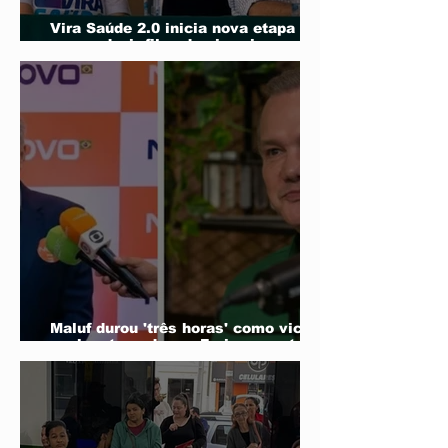
Vira Saúde 2.0 inicia nova etapa
para reduzir filas de cirurgias
eletivas
Maluf durou 'três horas' como vice;
acabou trocado por Farina em ata do
PL