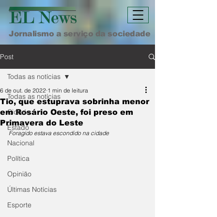
Jornalismo a serviço da sociedade
Post
Todas as notícias
6 de out. de 2022
1 min de leitura
Todas as notícias
Tio, que estuprava sobrinha menor
Cidade
em Rosário Oeste, foi preso em
Primavera do Leste
Estado
Foragido estava escondido na cidade
Nacional
Política
Opinião
Últimas Notícias
Esporte