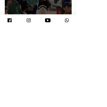
Vira Saúde atende cerca de 28 mil
pessoas e supera meta de exames
laboratoriais em Primavera