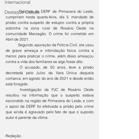
Internacional
	Policiais da DERF de Primavera do Leste, 
Destaque Cidade
cumpriram nesta quarta-feira, dia 5, mandado de 
prisão contra suspeito de estupro contra a própria 
sobrinha na zona rural de Rosário Oeste na 
comunidade Marzagão. O crime foi cometido em 
Abril de 2021.
	Segundo apuração da Polícia Civil, ele usou 
de grave ameaça e intimidação física contra a 
menor, para praticar o crime, além disso ameaçou 
contra a vida dos familiares se algo fosse dito. 
	O acusado, de 50 anos, teve a prisão 
decretada pelo Juízo da Vara Única daquela 
comarca, em agosto do ano de 2021 e desde então 
está foragido. 
	Investigação da PJC de Rosário Oeste 
resultou na informação que o suspeito estava 
escondido na região de Primavera do Leste, e com 
o apoio da DERF foi efetivada a prisão pelo crime 
que ainda é agravado pelo fato de que o suposto 
autor é parente da vítima.
Redação