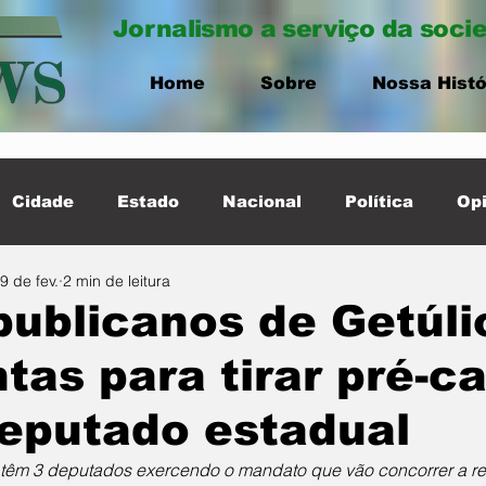
Jornalismo a serviço da soci
Home
Sobre
Nossa Histó
Cidade
Estado
Nacional
Política
Opi
9 de fev.
2 min de leitura
ernacional
Destaque Cidade
ublicanos de Getúlio
tas para tirar pré-c
eputado estadual
á têm 3 deputados exercendo o mandato que vão concorrer a re