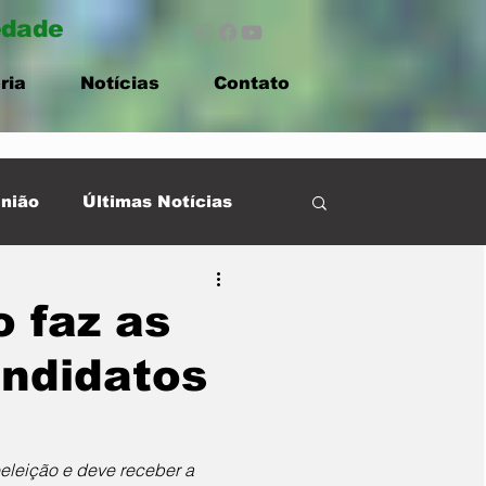
edade
ria
Notícias
Contato
nião
Últimas Notícias
 faz as
andidatos
eleição e deve receber a 