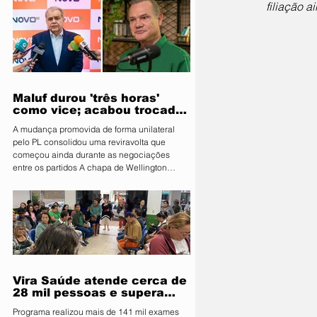
filiação 
uma nova etapa do programa: o Vira Saúde
2.0. A nova fase terá como principal objetivo
reduzir e eliminar filas de cirurgias eletivas
em três áreas prioritárias: ginecologia,
cirurgia geral e urologia. Os atendimentos
Maluf durou 'três horas'
como vice; acabou trocado
por Farina em ata do PL
A mudança promovida de forma unilateral
pelo PL consolidou uma reviravolta que
começou ainda durante as negociações
entre os partidos A chapa de Wellington
Fagundes (PL) teve duas definições
diferentes para a vice em um intervalo de
pouco mais de três horas na noite de quinta-
feira (6). O Partido Novo, entidade coligada
com o PL, registrou às 19h37 uma ata com
Marcelo Maluf (Novo) na vaga. No entanto, às
22h55, o PL apresentou uma nova
composição à Justiça Eleitoral e conf
Vira Saúde atende cerca de
28 mil pessoas e supera
meta de exames
Programa realizou mais de 141 mil exames
laboratoriais em Primavera