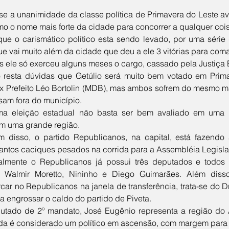
mo o nome mais forte da cidade para concorrer a qualquer cois
ue vai muito além da cidade que deu a ele 3 vitórias para com
s ele só exerceu alguns meses o cargo, cassado pela Justiça El
 Prefeito Léo Bortolin (MDB), mas ambos sofrem do mesmo mal
sam fora do município.
 em uma grande região.
tantos caciques pesados na corrida para a Assembléia Legislat
o. Walmir Moretto, Nininho e Diego Guimarães. Além diss
ar no Republicanos na janela de transferência, trata-se do Dr
a engrossar o caldo do partido de Piveta.
da é considerado um político em ascensão, com margem para 