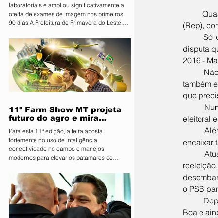
laboratoriais e ampliou significativamente a
	Quase a unanimidade da classe política de Primavera do Leste avalia o ex Prefeito Getúlio Viana 
oferta de exames de imagem nos primeiros
90 dias A Prefeitura de Primavera do Leste,
(Rep), co
por meio da Secretaria Municipal de Saúde,
	Só que o carismático político esta sendo levado, por uma série de conjunturas, a entrar numa 
apresentou nesta sexta-feira (07) os
disputa q
resultados dos primeiros 90 dias do programa
Vira Saúde. Ao todo, aproximadamente 28 mil
2016 - Ma
pessoas foram beneficiadas pelas ações
	Não resta dúvidas que Getúlio será muito bem votado em Primavera do Leste, assim como o 
realizadas no período. Durante os primeiros
também ex
três meses, foram realizados 141.574 exames
laboratoria
que preci
	Numa eleição estadual não basta ser bem avaliado em uma cidade, é preciso densidade 
11ª Farm Show MT projeta
eleitoral
futuro do agro e mira
integração inédita com a
	Além disso, o partido Republicanos, na capital, está fazendo as contas para ver como vai 
Para esta 11ª edição, a feira aposta
sociedade
fortemente no uso de inteligência,
encaixar 
conectividade no campo e manejos
	Atualmente o Republicanos já possui três deputados e todos os três são pré-candidatos a 
modernos para elevar os patamares de
reeleiçã
produção da região O Sindicato Rural de
Primavera do Leste deu o pontapé inicial para
desembarc
uma das maiores vitrines tecnológicas do
o PSB par
Centro-Oeste. A organização lançou
	Deputado de 2º mandato, José Eugênio representa a região do Araguaia e a cidade de Água 
oficialmente a 11ª edição da Farm Show MT.
Consolidada como um ambiente de negócios
Boa e ain