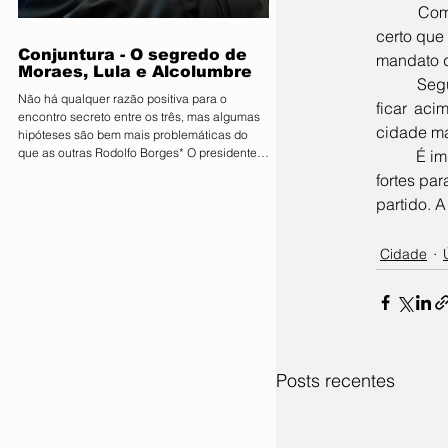
que movimenta quantias milionárias, a feira
	Como a própria direção estadual do Republicanos acredita que o partido fará 3 deputados, é 
traz como principal bandeira o lema
certo que
"Conectand
Conjuntura - O segredo de
mandato do
Moraes, Lula e Alcolumbre
	Segundo as estimativas, a linha de corte para eleição de um deputado no Republicanos, deve 
Não há qualquer razão positiva para o
ficar aci
encontro secreto entre os três, mas algumas
cidade ma
hipóteses são bem mais problemáticas do
que as outras Rodolfo Borges* O presidente
	É importante destacar que não está descartada a possíbilidade do Republicanos lançar 4 nomes 
do Senado, Davi Alcolumbre (União-AP, à
fortes pa
direita na foto), esteve na casa do ministro e
partido. 
próximo presidente do Supremo Tribunal
Federal (STF) Alexandre de Moraes (à
esquerda na foto) na noite de terça-feira, 4.
Cidade
Questionado sobre o que foi discutido no
encontro, que também contou com a
presença do presidente da Re
Posts recentes