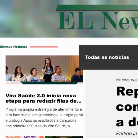
Últimas Notícias
Todas as notícias
elnewspva
Esporte
Int
Rep
Vira Saúde 2.0 inicia nova
etapa para reduzir filas de
con
cirurgias eletivas
Programa amplia estratégia de atendimento e
terá foco inicial em ginecologia, cirurgia geral
a d
e urologia Após os resultados alcançados
nos primeiros 90 dias do Vira Saúde, a
Prefeitura de Primavera do Leste, por meio da
Partido j
Secretaria Municipal de Saúde, anunciou