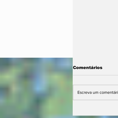
Comentários
Escreva um comentár
Vira Saúde 2.0 
nova etapa par