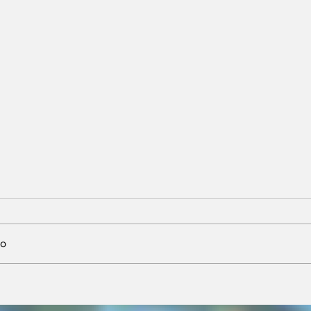
io
inicia
Maluf durou 'três horas'
a reduzir
como vice; acabou