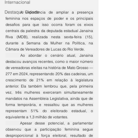
Internacional
Destaque Cidade
	A importância de ampliar a presença 
feminina nos espaços de poder e os principais 
desafios para que isso ocorra foram os eixos 
centrais da palestra da deputada estadual Janaina 
Riva (MDB), realizada nesta sexta-feira (15), 
durante a Semana da Mulher na Política, na 
Câmara de Vereadores de Lucas do Rio Verde.
	Ao abordar o cenário atual, Janaina 
destacou avanços recentes, como o maior número 
de vereadoras eleitas na história de Mato Grosso — 
277 em 2024, representando 20% das cadeiras, um 
crescimento de 21% em relação à legislatura 
anterior. Ela também lembrou que, pela primeira 
vez, três mulheres exerceram simultaneamente 
mandatos na Assembleia Legislativa, ainda que de 
forma temporária, e ressaltou que as mulheres 
representam 51% do eleitorado estadual, o 
equivalente a 1,3 milhão de votantes.
	Apesar desse potencial, a parlamentar 
observou que a participação feminina segue 
desproporcional à força eleitoral, resultado de 