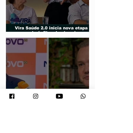
Vira Saúde 2.0 inicia nova etapa
para reduzir filas de cirurgias
eletivas
Maluf durou 'três horas' como vice;
acabou trocado por Farina em ata do
PL