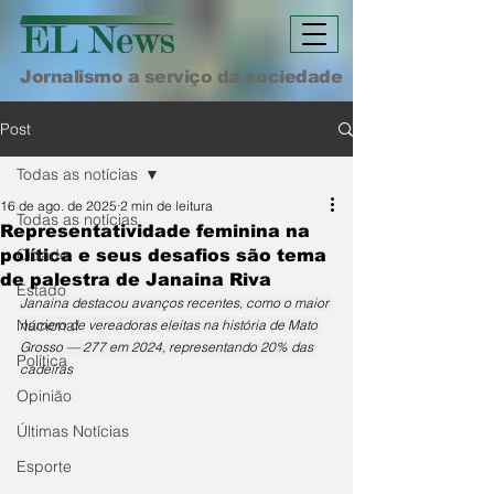
Jornalismo a serviço da sociedade
Post
Todas as notícias
16 de ago. de 2025
2 min de leitura
Todas as notícias
Representatividade feminina na
Cidade
política e seus desafios são tema
de palestra de Janaina Riva
Estado
Janaina destacou avanços recentes, como o maior 
Nacional
número de vereadoras eleitas na história de Mato 
Grosso — 277 em 2024, representando 20% das 
Política
cadeiras
Opinião
Últimas Notícias
Esporte