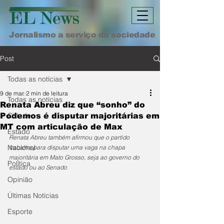
Jornalismo a serviço da sociedade
Post
Todas as notícias
9 de mar.
2 min de leitura
Todas as notícias
Renata Abreu diz que “sonho” do
Cidade
Podemos é disputar majoritárias em
MT com articulação de Max
Estado
Renata Abreu também afirmou que o partido 
Nacional
trabalha para disputar uma vaga na chapa 
majoritária em Mato Grosso, seja ao governo do 
Política
estado ou ao Senado
Opinião
Últimas Notícias
Esporte