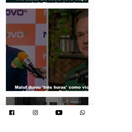
para reduzir filas de cirurgias
eletivas
Maluf durou 'três horas' como vice;
acabou trocado por Farina em ata do
PL