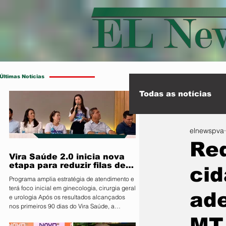
Últimas Notícias
Todas as notícias
elnewspva
Esporte
Int
Re
Vira Saúde 2.0 inicia nova
etapa para reduzir filas de
cid
cirurgias eletivas
Programa amplia estratégia de atendimento e
terá foco inicial em ginecologia, cirurgia geral
ade
e urologia Após os resultados alcançados
nos primeiros 90 dias do Vira Saúde, a
Prefeitura de Primavera do Leste, por meio da
MT
Secretaria Municipal de Saúde, anunciou