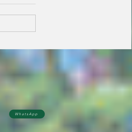
Vira Saúde atende
cerca de 28 mil pessoas
e supera meta de
exames laboratoriais
em Primavera
WhatsApp