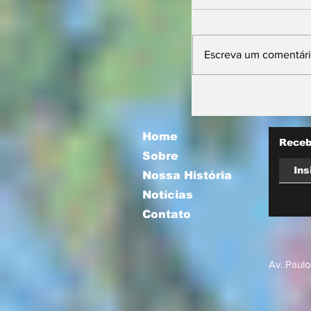
Escreva um comentár
Vira Saúde 2.0 
nova etapa par
filas de cirurgi
eletivas
Home
Receb
Sobre
Nossa História
Notícias
Contato
Av. Paulo