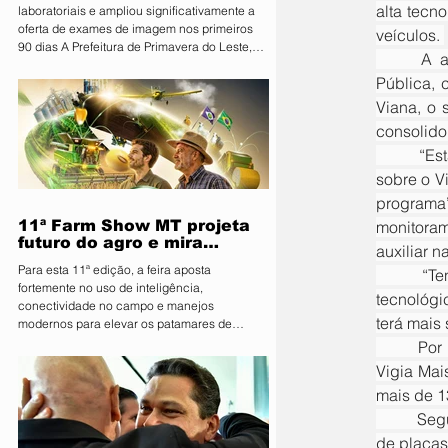
alta tecn
laboratoriais e ampliou significativamente a
oferta de exames de imagem nos primeiros
veículos. 
90 dias A Prefeitura de Primavera do Leste,
	A assinatura do convênio ocorreu durante reunião na Secretaria de Estado da Segurança 
por meio da Secretaria Municipal de Saúde,
Pública, 
apresentou nesta sexta-feira (07) os
resultados dos primeiros 90 dias do programa
Viana, o 
Vira Saúde. Ao todo, aproximadamente 28 mil
consolido
pessoas foram beneficiadas pelas ações
	“Estamos aqui em Cuiabá com o secretário de Segurança. Conversamos pouco tempo atrás 
realizadas no período. Durante os primeiros
três meses, foram realizados 141.574 exames
sobre o V
laboratoria
programa”
11ª Farm Show MT projeta
monitoram
futuro do agro e mira
auxiliar n
integração inédita com a
Para esta 11ª edição, a feira aposta
	“Tenho certeza de que Primavera do Leste vai acompanhar todo esse desenvolvimento 
sociedade
fortemente no uso de inteligência,
tecnológi
conectividade no campo e manejos
terá mais 
modernos para elevar os patamares de
produção da região O Sindicato Rural de
	Por sua vez, o secretário César Roveri ressaltou que o programa já é referência no Estado. “O 
Primavera do Leste deu o pontapé inicial para
Vigia Mai
uma das maiores vitrines tecnológicas do
mais de 1
Centro-Oeste. A organização lançou
oficialmente a 11ª edição da Farm Show MT.
	Segundo ele, a tecnologia empregada permite monitoramento em tempo real, leitura automática 
Consolidada como um ambiente de negócios
de placas