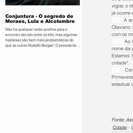
que movimenta quantias milionárias, a feira
vigiar, o
traz como principal bandeira o lema
"Conectand
já ocorre 
Conjuntura - O segredo de
	A ampliação do programa atende à diretriz do governador Mauro Mendes e do vice-governador 
Moraes, Lula e Alcolumbre
Otaviano 
Não há qualquer razão positiva para o
com os mu
encontro secreto entre os três, mas algumas
hipóteses são bem mais problemáticas do
	Ao final do encontro, o prefeito reforçou o impacto da conquista. “Fico muito agradecido, em 
que as outras Rodolfo Borges* O presidente
nome da p
do Senado, Davi Alcolumbre (União-AP, à
Estamos t
direita na foto), esteve na casa do ministro e
próximo presidente do Supremo Tribunal
cidade".
Federal (STF) Alexandre de Moraes (à
	Com a implantação das 44 câmeras fixas com reconhecimento facial e leitura de placas, 
esquerda na foto) na noite de terça-feira, 4.
Primaver
Questionado sobre o que foi discutido no
encontro, que também contou com a
estadual 
presença do presidente da Re
Fonte: As
Cidade