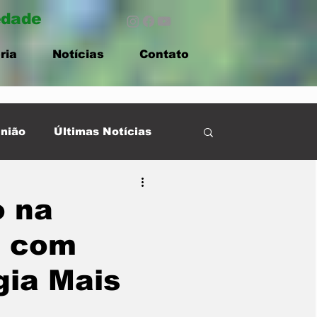
edade
ria
Notícias
Contato
nião
Últimas Notícias
o na
a com
gia Mais