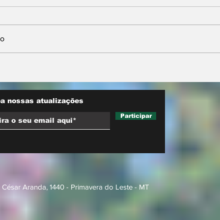
io
inicia
Maluf durou 'três horas'
a reduzir
como vice; acabou
as
trocado por Farina em
ata do PL
a nossas atualizações
Participar
 César Aranda, 1440 - Primavera do Leste - MT