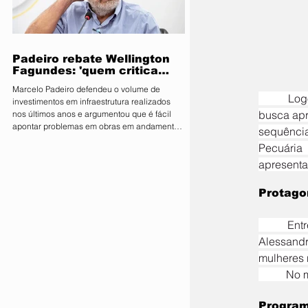
parlamentares da legenda no estado estão
expressamente proibidos de manifestar apoio
público ou pedir v
Padeiro rebate Wellington
Fagundes: 'quem critica
muito é porque não tem o
Marcelo Padeiro defendeu o volume de
que mostrar'
	Logo pela manhã, o Espaço Família recebe novamente o projeto Farm Futuro, iniciativa que 
investimentos em infraestrutura realizados
busca apr
nos últimos anos e argumentou que é fácil
apontar problemas em obras em andamento
sequência
sem considerar os desafios enfrentados pelo
Pecuária
Estado O secretário de Estado de
apresenta
Infraestrutura e Logística, Marcelo de Oliveira,
conhecido como Marcelo Padeiro, rebateu as
críticas feitas pelo senador e pré-candidato
Protago
ao Governo de Mato Grosso, Wellington
Fagundes (PL), sobre as obras rodoviárias
	Entre os destaques da manhã está a palestra “Atuação feminina nos negócios”, ministrada por 
executadas pela gestão
Alessandr
mulheres 
	No 
Program