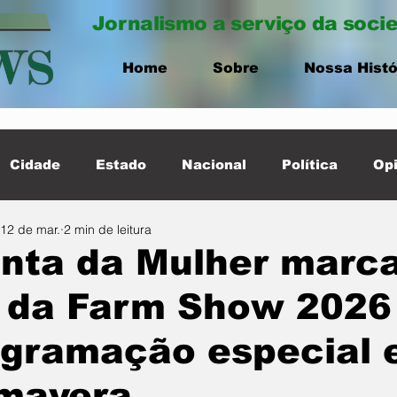
Jornalismo a serviço da soci
Home
Sobre
Nossa Histó
Cidade
Estado
Nacional
Política
Opi
12 de mar.
2 min de leitura
ernacional
Destaque Cidade
nta da Mulher marca
a da Farm Show 202
ogramação especial
imavera