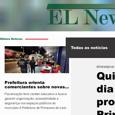
Últimas Notícias
Todas as notícias
elnewspva
Esporte
Int
Qui
Prefeitura orienta
di
comerciantes sobre novas
regras para atuação de food
Fiscalização teve caráter educativo e busca
trucks
pr
garantir organização, acessibilidade e
segurança nos espaços públicos do
município A Prefeitura de Primavera do Leste,
Pr
por meio da Secretaria Municipal de