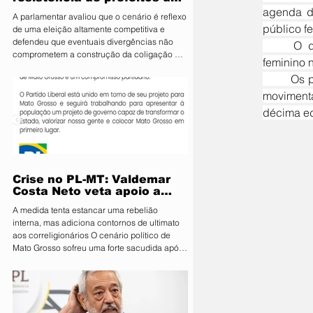
PL e diz que aliança é
agenda di
A parlamentar avaliou que o cenário é reflexo
essencial para fortalecer
público fem
de uma eleição altamente competitiva e
candidatura do MDB ao
defendeu que eventuais divergências não
	O destaque da programação é a Quinta da Mulher, iniciativa que valoriza o protagonismo 
Senado
comprometem a construção da coligação A
feminino 
deputada estadual Janaina Riva (MDB), pré-
	Os portões do parque de exposições serão abertos às 8h, dando início a mais um dia de intensa 
candidata ao Senado, minimizou nesta terça-
feira (4) a resistência de integrantes do PL à
movimenta
aliança entre os dois partidos e afirmou que
décima ed
as divergências são naturais diante da
disputa eleitoral. Segundo ela, o acordo é
estratégico para fortalecer o projeto do MDB
e ampliar
Crise no PL-MT: Valdemar
Costa Neto veta apoio a
Pivetta sob ameaça de
A medida tenta estancar uma rebelião
punição
interna, mas adiciona contornos de ultimato
aos correligionários O cenário político de
Mato Grosso sofreu uma forte sacudida após
a intervenção direta da Executiva Nacional
do Partido Liberal (PL). Em reunião de
emergência realizada em Brasília, o
presidente nacional da sigla, Valdemar Costa
Neto, determinou que prefeitos, vereadores e