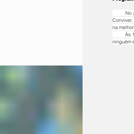
	No período da tarde, o Espaço Família recebe, entre 14h e 15h30, a Ação Idosos do Projeto 
Conviver,
na melhor 
	Às 16h, a especialista Fabiana Bersch apresenta a palestra “Climatério: quando o corpo fala e 
ninguém e