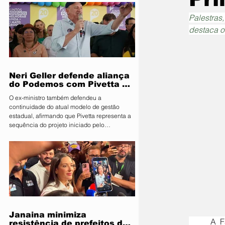
Segurança Pública e Mobilidade Urbana, em
parceria com a Fiscalização de Obras e
Palestras,
Posturas, realizou uma ação de orientação
destaca o
aos proprietários de food trucks e
comerciantes ambulantes na noite desta
sexta-feira (31), sobre as novas regras para
utilização de mesas e cadeiras em espa
Neri Geller defende aliança
do Podemos com Pivetta e
afirma que entrou na sigla
O ex-ministro também defendeu a
com esse acordo
continuidade do atual modelo de gestão
estadual, afirmando que Pivetta representa a
sequência do projeto iniciado pelo
governador Mauro Mendes O candidato a
deputado federal pelo Podemos, Neri Geller,
participa nesta terça-feira (4) da convenção
do Republicanos e afirmou acreditar que o
partido deve oficializar uma aliança com a
sigla para apoiar a candidatura do
governador Otaviano Pivetta ao Governo de
Mato Grosso. Ao lado do também candid
Janaina minimiza
	A Farm Show 2026 chega ao terceiro dia de programação nesta quinta-feira (12), com uma 
resistência de prefeitos do