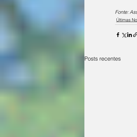
Fonte: As
Últimas No
Posts recentes