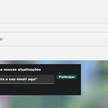
io
nta
Neri Geller defende
sobre
aliança do Podemos
ara
com Pivetta e afirma
d trucks
que entrou na sigla com
a nossas atualizações
esse acordo
Participar