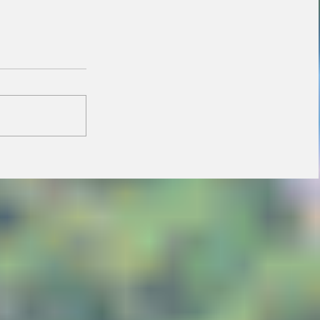
Janaina minimiza
resistência de prefeitos
do PL e diz que aliança
é essencial para
fortalecer candidatura
do MDB ao Senado