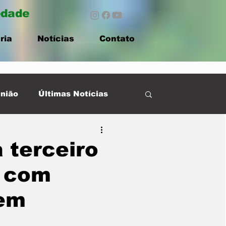
edade
ria
Notícias
Contato
nião
Últimas Notícias
 terceiro
6 com
 em