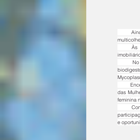
	Ainda na programação, às 16h30, o estande da Frontal Máquinas realiza o lançamento da 
multicolhe
	Às 17h, o público poderá acompanhar a palestra “Tendências para o futuro do mercado 
imobiliári
	No mesmo horário, acontecem também as palestras da Acrismat, com debates sobre 
biodigest
Mycoplas
	Encerrando a programação do dia, às 18h30, a palestra promovida pelo Senar-MT, “Valorização 
das Mulhe
feminina 
	Com a Quinta da Mulher, a Farm Show 2026 amplia o debate sobre liderança, saúde e 
participa
e oportun