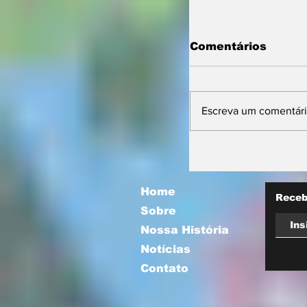
Comentários
Escreva um comentár
Prefeitura orie
comerciantes 
novas regras p
atuação de foo
Home
Receb
Sobre
Nossa História
Notícias
Contato