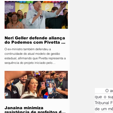
Segurança Pública e Mobilidade Urbana, em
parceria com a Fiscalização de Obras e
Posturas, realizou uma ação de orientação
aos proprietários de food trucks e
comerciantes ambulantes na noite desta
sexta-feira (31), sobre as novas regras para
utilização de mesas e cadeiras em espa
Neri Geller defende aliança
do Podemos com Pivetta e
afirma que entrou na sigla
O ex-ministro também defendeu a
com esse acordo
continuidade do atual modelo de gestão
estadual, afirmando que Pivetta representa a
sequência do projeto iniciado pelo
governador Mauro Mendes O candidato a
deputado federal pelo Podemos, Neri Geller,
participa nesta terça-feira (4) da convenção
do Republicanos e afirmou acreditar que o
partido deve oficializar uma aliança com a
sigla para apoiar a candidatura do
	O andamento das investigações sobre corrupção no setor de mineração está suspenso desde 
governador Otaviano Pivetta ao Governo de
que o su
Mato Grosso. Ao lado do também candid
Tribunal 
Janaina minimiza
resistência de prefeitos do