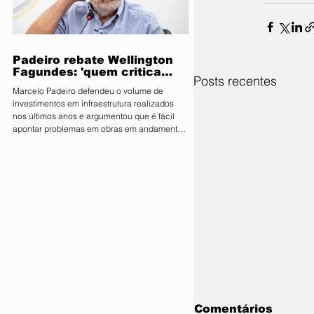
parlamentares da legenda no estado estão
expressamente proibidos de manifestar apoio
público ou pedir v
Padeiro rebate Wellington
Fagundes: 'quem critica
Posts recentes
muito é porque não tem o
Marcelo Padeiro defendeu o volume de
que mostrar'
investimentos em infraestrutura realizados
nos últimos anos e argumentou que é fácil
apontar problemas em obras em andamento
sem considerar os desafios enfrentados pelo
Estado O secretário de Estado de
Infraestrutura e Logística, Marcelo de Oliveira,
conhecido como Marcelo Padeiro, rebateu as
críticas feitas pelo senador e pré-candidato
ao Governo de Mato Grosso, Wellington
Fagundes (PL), sobre as obras rodoviárias
executadas pela gestão
Comentários