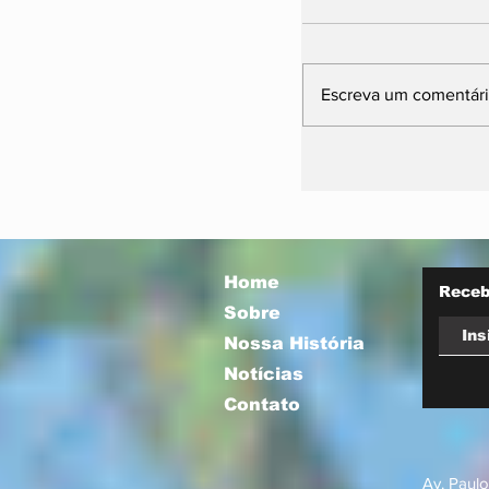
Escreva um comentár
Prefeitura orie
comerciantes 
novas regras p
atuação de foo
Home
Receb
Sobre
Nossa História
Notícias
Contato
Av. Paulo