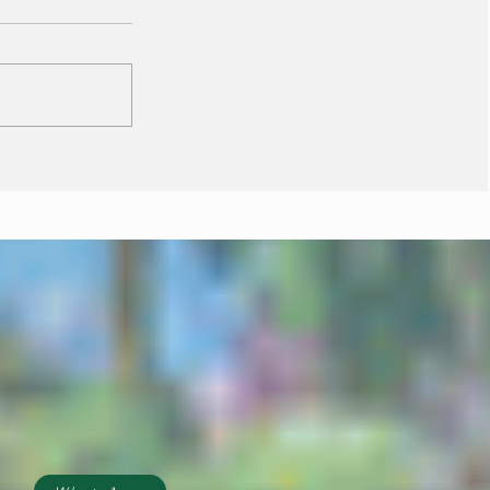
Janaina minimiza
resistência de prefeitos
do PL e diz que aliança
é essencial para
fortalecer candidatura
do MDB ao Senado