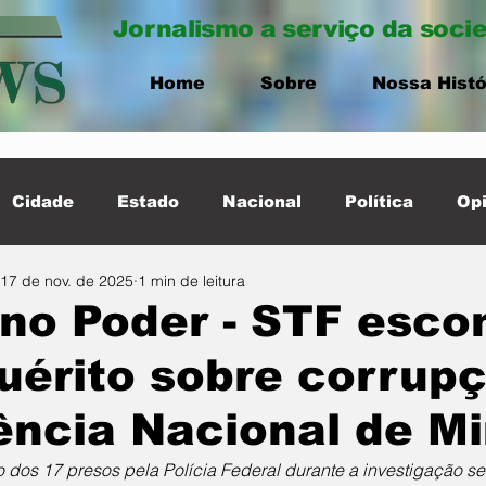
Jornalismo a serviço da soci
Home
Sobre
Nossa Histó
Cidade
Estado
Nacional
Política
Opi
17 de nov. de 2025
1 min de leitura
ernacional
Destaque Cidade
no Poder - STF esco
uérito sobre corrup
ência Nacional de M
o dos 17 presos pela Polícia Federal durante a investigação s