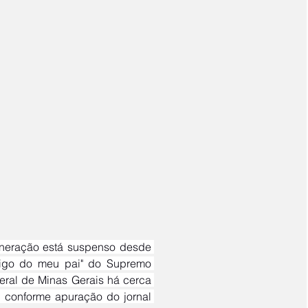
migo do meu pai" do Supremo 
eral de Minas Gerais há cerca 
de um mês. A situação dos 17 detidos na operação segue indefinida, conforme apuração do jornal 