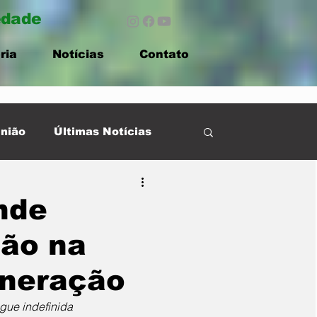
edade
ria
Notícias
Contato
nião
Últimas Notícias
nde
ção na
ineração
egue indefinida