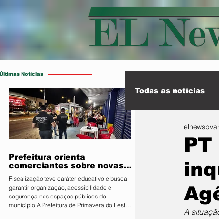
Últimas Notícias
Todas as notícias
elnewspva
Esporte
Int
PT 
Prefeitura orienta
inq
comerciantes sobre novas
regras para atuação de food
Fiscalização teve caráter educativo e busca
trucks
Ag
garantir organização, acessibilidade e
segurança nos espaços públicos do
município A Prefeitura de Primavera do Leste,
A situaçã
por meio da Secretaria Municipal de