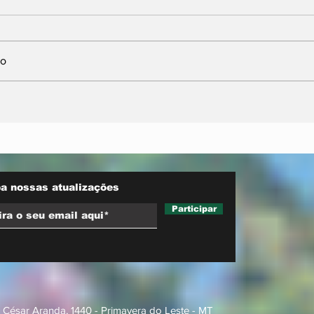
io
nta
Neri Geller defende
sobre
aliança do Podemos
ara
com Pivetta e afirma
d trucks
que entrou na sigla com
esse acordo
a nossas atualizações
Participar
 César Aranda, 1440 - Primavera do Leste - MT