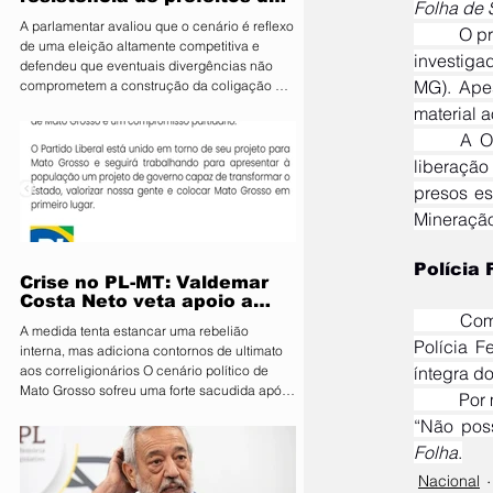
Folha de 
PL e diz que aliança é
A parlamentar avaliou que o cenário é reflexo
	O processo chegou ao STF depois de a Polícia Federal encontrar registros no celular de um dos 
essencial para fortalecer
de uma eleição altamente competitiva e
candidatura do MDB ao
investig
defendeu que eventuais divergências não
Senado
MG). Apes
comprometem a construção da coligação A
deputada estadual Janaina Riva (MDB), pré-
material 
candidata ao Senado, minimizou nesta terça-
	A Operação Rejeito, conduzida pela Polícia Federal em Minas Gerais, apura um esquema de 
feira (4) a resistência de integrantes do PL à
liberação
aliança entre os dois partidos e afirmou que
as divergências são naturais diante da
presos es
disputa eleitoral. Segundo ela, o acordo é
Mineraçã
estratégico para fortalecer o projeto do MDB
e ampliar
Polícia
Crise no PL-MT: Valdemar
Costa Neto veta apoio a
	Com a remessa do caso ao STF, todas as análises realizadas até então estão suspensas, e a 
Pivetta sob ameaça de
A medida tenta estancar uma rebelião
punição
Polícia F
interna, mas adiciona contornos de ultimato
aos correligionários O cenário político de
íntegra d
Mato Grosso sofreu uma forte sacudida após
	Por meio de sua assessoria, Toffoli explicou que encaminhou os autos à PGR para manifestação. 
a intervenção direta da Executiva Nacional
do Partido Liberal (PL). Em reunião de
emergência realizada em Brasília, o
Folha
.
presidente nacional da sigla, Valdemar Costa
Nacional
Neto, determinou que prefeitos, vereadores e