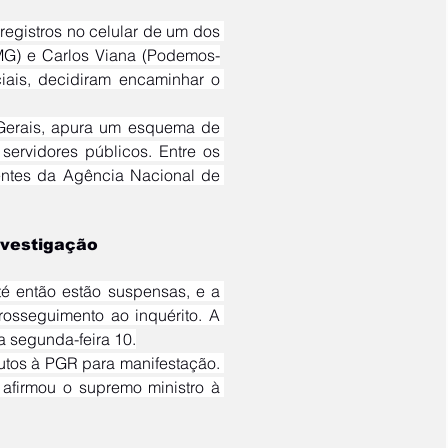
MG) e Carlos Viana (Podemos-
iais, decidiram encaminhar o 
servidores públicos. Entre os 
entes da Agência Nacional de 
nvestigação
osseguimento ao inquérito. A 
a segunda-feira 10.
“Não posso dar mais informações, porque o caso tramita sob sigilo”, afirmou o supremo ministro à 