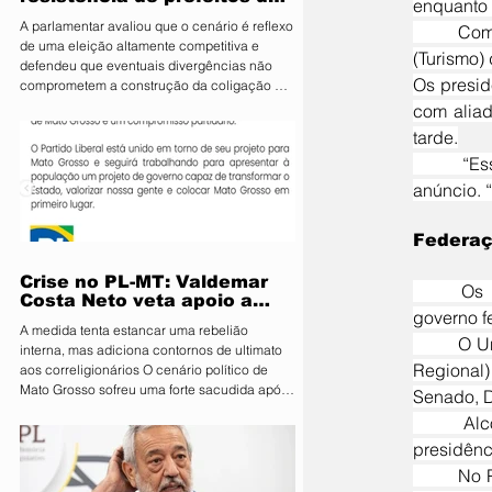
enquanto 
PL e diz que aliança é
A parlamentar avaliou que o cenário é reflexo
	Com a decisão, há a possibilidade de que os ministros André Fufuca (Esporte) e Celso Sabino 
essencial para fortalecer
de uma eleição altamente competitiva e
candidatura do MDB ao
(Turismo)
defendeu que eventuais divergências não
Senado
Os presid
comprometem a construção da coligação A
deputada estadual Janaina Riva (MDB), pré-
com aliad
candidata ao Senado, minimizou nesta terça-
tarde.
feira (4) a resistência de integrantes do PL à
	“Essa decisão representa um gesto de clareza e de coerência”, afirmou Rueda durante o 
aliança entre os dois partidos e afirmou que
as divergências são naturais diante da
anúncio. 
disputa eleitoral. Segundo ela, o acordo é
estratégico para fortalecer o projeto do MDB
Federaç
e ampliar
Crise no PL-MT: Valdemar
	Os partidos emitiram um comunicado informando que todos os detentores de mandato no 
Costa Neto veta apoio a
governo f
Pivetta sob ameaça de
A medida tenta estancar uma rebelião
punição
	O União Brasil mantém apadrinhados em mais dois ministérios: Waldez Góes (Desenvolvimento 
interna, mas adiciona contornos de ultimato
Regional
aos correligionários O cenário político de
Mato Grosso sofreu uma forte sacudida após
Senado, D
a intervenção direta da Executiva Nacional
	Alcolumbre também foi responsável pela indicação de Lucas Felipe de Oliveira para a 
do Partido Liberal (PL). Em reunião de
presidênc
emergência realizada em Brasília, o
presidente nacional da sigla, Valdemar Costa
	No PP, Carlos Vieira segue à frente da Caixa Econômica Federal, cargo para o qual foi indicado 
Neto, determinou que prefeitos, vereadores e