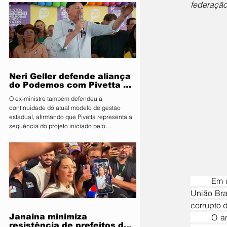
federação
Segurança Pública e Mobilidade Urbana, em
parceria com a Fiscalização de Obras e
Posturas, realizou uma ação de orientação
aos proprietários de food trucks e
comerciantes ambulantes na noite desta
sexta-feira (31), sobre as novas regras para
utilização de mesas e cadeiras em espa
Neri Geller defende aliança
do Podemos com Pivetta e
afirma que entrou na sigla
O ex-ministro também defendeu a
com esse acordo
continuidade do atual modelo de gestão
estadual, afirmando que Pivetta representa a
sequência do projeto iniciado pelo
governador Mauro Mendes O candidato a
deputado federal pelo Podemos, Neri Geller,
participa nesta terça-feira (4) da convenção
do Republicanos e afirmou acreditar que o
partido deve oficializar uma aliança com a
	Em uma mudança significativa no cenário político, a federação União Progressista, formada por 
sigla para apoiar a candidatura do
governador Otaviano Pivetta ao Governo de
União Bras
Mato Grosso. Ao lado do também candid
corrupto d
Janaina minimiza
	O anúncio ocorre durante o julgamento do ex-presidente Jair Bolsonaro pela coligação STF/PT, 
resistência de prefeitos do