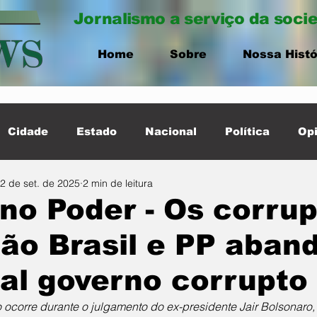
Jornalismo a serviço da soci
Home
Sobre
Nossa Histó
Cidade
Estado
Nacional
Política
Opi
2 de set. de 2025
2 min de leitura
ernacional
Destaque Cidade
no Poder - Os corru
ão Brasil e PP aba
al governo corrupto
 ocorre durante o julgamento do ex-presidente Jair Bolsonaro,