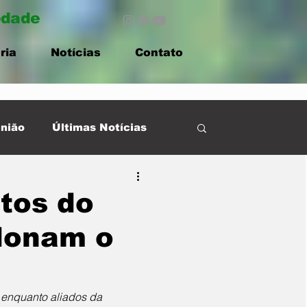
edade
ria
Notícias
Contato
nião
Últimas Notícias
ptos do
ndonam o
 enquanto aliados da 