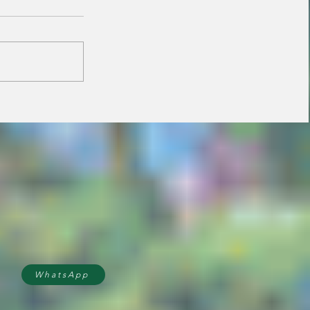
Janaina minimiza
resistência de prefeitos
do PL e diz que aliança
é essencial para
fortalecer candidatura
do MDB ao Senado
WhatsApp