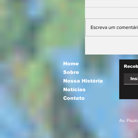
Escreva um comentár
Prefeitura orie
comerciantes 
novas regras p
atuação de foo
Home
Receb
Sobre
Nossa História
Notícias
Contato
Av. Paulo