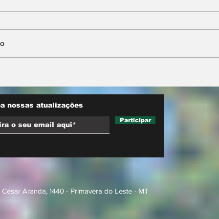
io
nta
Neri Geller defende
sobre
aliança do Podemos
ara
com Pivetta e afirma
d trucks
que entrou na sigla com
a nossas atualizações
esse acordo
Participar
 César Aranda, 1440 - Primavera do Leste - MT