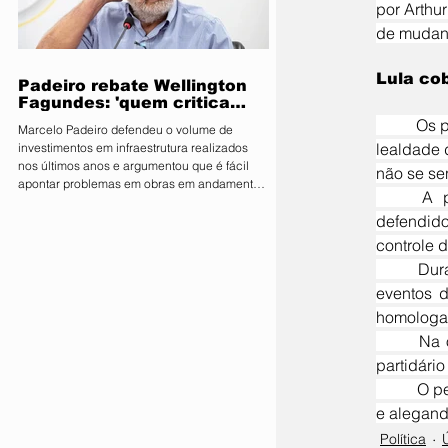
por Arthu
parlamentares da legenda no estado estão
de mudanç
expressamente proibidos de manifestar apoio
público ou pedir v
Lula co
Padeiro rebate Wellington
Fagundes: 'quem critica
muito é porque não tem o
	Os partidos decidiram desembarcar do governo uma semana depois de o presidente Lula cobrar 
Marcelo Padeiro defendeu o volume de
que mostrar'
lealdade 
investimentos em infraestrutura realizados
nos últimos anos e argumentou que é fácil
não se se
apontar problemas em obras em andamento
	A posição do presidente reforçou pressões internas para o desembarque, movimento já 
sem considerar os desafios enfrentados pelo
defendido
Estado O secretário de Estado de
Infraestrutura e Logística, Marcelo de Oliveira,
controle 
conhecido como Marcelo Padeiro, rebateu as
	Durante a reunião, Lula também questionou a postura dos ministros do União Brasil e PP em 
críticas feitas pelo senador e pré-candidato
eventos d
ao Governo de Mato Grosso, Wellington
Fagundes (PL), sobre as obras rodoviárias
homologaç
executadas pela gestão
	Na ocasião, Lula afirmou não desejar amizade com Rueda, dizendo: “não gosto do dirigente 
partidári
	O petista também mencionou Ciro Nogueira, lembrando que o senador foi ministro de Bolsonaro 
e alegand
Política