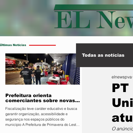
Últimas Notícias
Todas as notícias
elnewspva
Esporte
Int
PT 
Prefeitura orienta
Uni
comerciantes sobre novas
regras para atuação de food
Fiscalização teve caráter educativo e busca
trucks
atu
garantir organização, acessibilidade e
segurança nos espaços públicos do
município A Prefeitura de Primavera do Leste,
O anúncio
por meio da Secretaria Municipal de