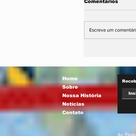
Comentários
Escreva um comentár
Vira Saúde 2.0 
nova etapa par
filas de cirurgi
eletivas
Home
Receb
Sobre
Nossa História
Notícias
Contato
Av. Paulo