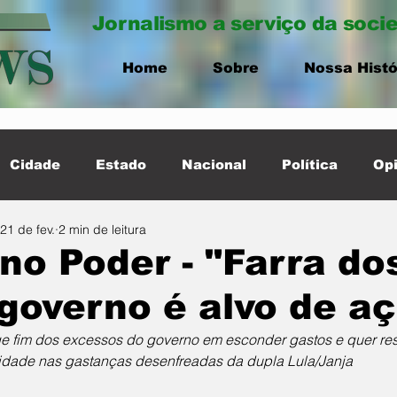
Jornalismo a serviço da soci
Home
Sobre
Nossa Histó
Cidade
Estado
Nacional
Política
Opi
21 de fev.
2 min de leitura
ernacional
Destaque Cidade
no Poder - "Farra dos
governo é alvo de a
e fim dos excessos do governo em esconder gastos e quer res
idade nas gastanças desenfreadas da dupla Lula/Janja