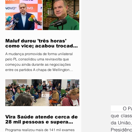
uma nova etapa do programa: o Vira Saúde
2.0. A nova fase terá como principal objetivo
reduzir e eliminar filas de cirurgias eletivas
em três áreas prioritárias: ginecologia,
cirurgia geral e urologia. Os atendimentos
Maluf durou 'três horas'
como vice; acabou trocado
por Farina em ata do PL
A mudança promovida de forma unilateral
pelo PL consolidou uma reviravolta que
começou ainda durante as negociações
entre os partidos A chapa de Wellington
Fagundes (PL) teve duas definições
diferentes para a vice em um intervalo de
pouco mais de três horas na noite de quinta-
feira (6). O Partido Novo, entidade coligada
com o PL, registrou às 19h37 uma ata com
Marcelo Maluf (Novo) na vaga. No entanto, às
22h55, o PL apresentou uma nova
	O Partido Novo acionou o Supremo Tribunal Federal (STF) nesta sexta-feira, 20, para contestar o 
composição à Justiça Eleitoral e conf
que class
Vira Saúde atende cerca de
28 mil pessoas e supera
da União,
meta de exames
Presidênc
Programa realizou mais de 141 mil exames
laboratoriais em Primavera