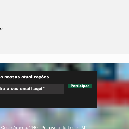
io
inicia
Maluf durou 'três horas'
a reduzir
como vice; acabou
as
trocado por Farina em
ata do PL
a nossas atualizações
Participar
 César Aranda, 1440 - Primavera do Leste - MT