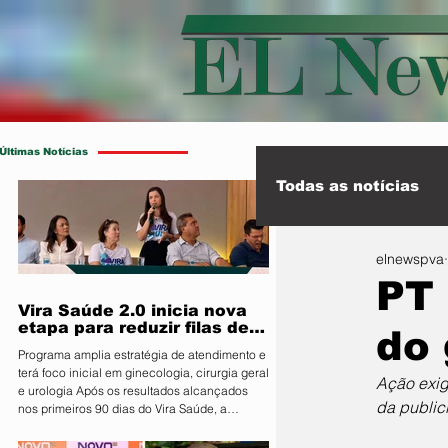
Últimas Notícias
Todas as notícias
elnewspva
Esporte
Int
PT 
Vira Saúde 2.0 inicia nova
etapa para reduzir filas de
do 
cirurgias eletivas
Programa amplia estratégia de atendimento e
terá foco inicial em ginecologia, cirurgia geral
Ação exig
e urologia Após os resultados alcançados
da public
nos primeiros 90 dias do Vira Saúde, a
Prefeitura de Primavera do Leste, por meio da
Secretaria Municipal de Saúde, anunciou