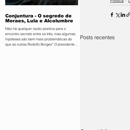
Política
que movimenta quantias milionárias, a feira
traz como principal bandeira o lema
"Conectand
Conjuntura - O segredo de
Moraes, Lula e Alcolumbre
Não há qualquer razão positiva para o
encontro secreto entre os três, mas algumas
Posts recentes
hipóteses são bem mais problemáticas do
que as outras Rodolfo Borges* O presidente
do Senado, Davi Alcolumbre (União-AP, à
direita na foto), esteve na casa do ministro e
próximo presidente do Supremo Tribunal
Federal (STF) Alexandre de Moraes (à
esquerda na foto) na noite de terça-feira, 4.
Questionado sobre o que foi discutido no
encontro, que também contou com a
presença do presidente da Re