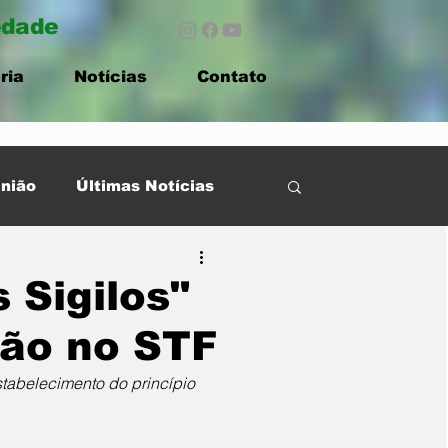
edade
ria
Notícias
Contato
nião
Últimas Notícias
 Sigilos"
ção no STF
tabelecimento do princípio 