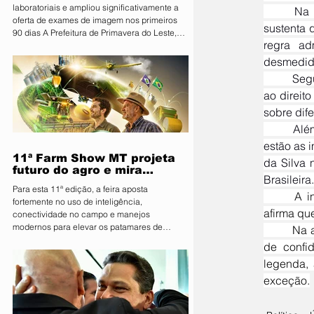
laboratoriais e ampliou significativamente a
	Na Arguição de Descumprimento de Preceito Fundamental apresentada à Corte, a legenda 
oferta de exames de imagem nos primeiros
sustenta 
90 dias A Prefeitura de Primavera do Leste,
regra ad
por meio da Secretaria Municipal de Saúde,
apresentou nesta sexta-feira (07) os
desmedida
resultados dos primeiros 90 dias do programa
	Segundo a ação, há um “problema estrutural” no regime de transparência no país, com violação 
Vira Saúde. Ao todo, aproximadamente 28 mil
ao direit
pessoas foram beneficiadas pelas ações
realizadas no período. Durante os primeiros
sobre dif
três meses, foram realizados 141.574 exames
	Além dos milhões gastos pela "primeira-cuidadora" Janja da Silva, outros os exemplos citados 
laboratoria
estão as i
11ª Farm Show MT projeta
da Silva 
futuro do agro e mira
Brasileira.
integração inédita com a
Para esta 11ª edição, a feira aposta
sociedade
	A iniciativa pretende restabelecer o princípio da publicidade na administração pública. Ele 
fortemente no uso de inteligência,
afirma qu
conectividade no campo e manejos
modernos para elevar os patamares de
	Na ação, o Novo solicita que o STF reconheça a existência de um desvio no uso do mecanismo 
produção da região O Sindicato Rural de
de confid
Primavera do Leste deu o pontapé inicial para
legenda, 
uma das maiores vitrines tecnológicas do
Centro-Oeste. A organização lançou
exceção.
oficialmente a 11ª edição da Farm Show MT.
Consolidada como um ambiente de negócios