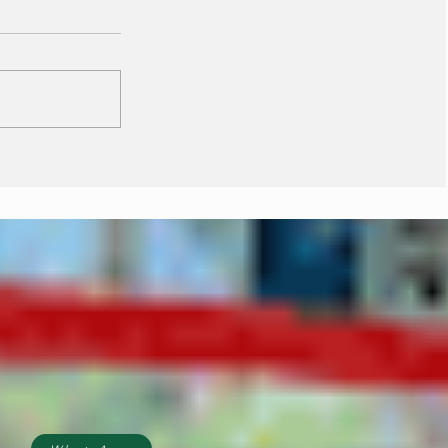
Vira Saúde atende
cerca de 28 mil pessoas
e supera meta de
exames laboratoriais
em Primavera