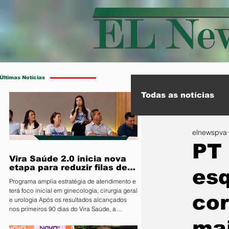
Últimas Notícias
Todas as notícias
elnewspva
Esporte
Int
PT 
Vira Saúde 2.0 inicia nova
etapa para reduzir filas de
esq
cirurgias eletivas
Programa amplia estratégia de atendimento e
terá foco inicial em ginecologia, cirurgia geral
cor
e urologia Após os resultados alcançados
nos primeiros 90 dias do Vira Saúde, a
Prefeitura de Primavera do Leste, por meio da
mai
Secretaria Municipal de Saúde, anunciou