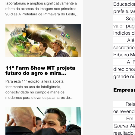
laboratoriais e ampliou significativamente a
Educacio
oferta de exames de imagem nos primeiros
prefeitur
90 dias A Prefeitura de Primavera do Leste,
	Segundo os investigadores, a Life vendeu livros escolares até 35 vezes mais caros do que o 
por meio da Secretaria Municipal de Saúde,
apresentou nesta sexta-feira (07) os
valor pag
resultados dos primeiros 90 dias do programa
indícios d
Vira Saúde. Ao todo, aproximadamente 28 mil
	Além de Mariano, os agentes prenderam o vice-prefeito de Hortolândia, Cafu César, os 
pessoas foram beneficiadas pelas ações
realizadas no período. Durante os primeiros
secretár
três meses, foram realizados 141.574 exames
Ribeiro Ma
laboratoria
	A PF afirma que um esquema de corrupção, tráfico de influência e fraudes em licitações 
11ª Farm Show MT projeta
direcion
futuro do agro e mira
grande nú
integração inédita com a
Para esta 11ª edição, a feira aposta
sociedade
fortemente no uso de inteligência,
Empresa
conectividade no campo e manejos
modernos para elevar os patamares de
produção da região O Sindicato Rural de
	Relatórios obtidos pela PF revelam que a empresa comprava livros por valores de R$ 1 a R$ 5 e 
Primavera do Leste deu o pontapé inicial para
os revend
uma das maiores vitrines tecnológicas do
	Em
Centro-Oeste. A organização lançou
oficialmente a 11ª edição da Farm Show MT.
Queria M
Consolidada como um ambiente de negócios
resultado,