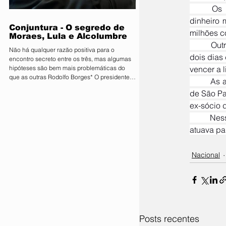
que movimenta quantias milionárias, a feira
	Os investigadores afirmam que a empresa não tinha estrutura compatível com o volume de 
traz como principal bandeira o lema
"Conectand
dinheiro 
Conjuntura - O segredo de
milhões c
Moraes, Lula e Alcolumbre
	Outro indício de fraude surgiu da cronologia das transações. A empresa só comprou os livros 
Não há qualquer razão positiva para o
dois dias
encontro secreto entre os três, mas algumas
hipóteses são bem mais problemáticas do
vencer a l
que as outras Rodolfo Borges* O presidente
	As apurações identificaram pagamentos a operadores políticos com atuação em várias cidades 
do Senado, Davi Alcolumbre (União-AP, à
de São Pa
direita na foto), esteve na casa do ministro e
próximo presidente do Supremo Tribunal
ex-sócio d
Federal (STF) Alexandre de Moraes (à
	Nesse sentido, a PF descreve a atuação do empresário como parte de uma “rede complexa” que 
esquerda na foto) na noite de terça-feira, 4.
atuava pa
Questionado sobre o que foi discutido no
encontro, que também contou com a
presença do presidente da Re
Nacional
Posts recentes