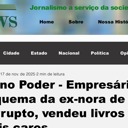
Jornalismo a serviço da soci
Home
Sobre
Nossa Histó
Cidade
Estado
Nacional
Política
Opi
17 de nov. de 2025
2 min de leitura
ernacional
Destaque Cidade
no Poder - Empresár
uema da ex-nora de
rupto, vendeu livros
s caros