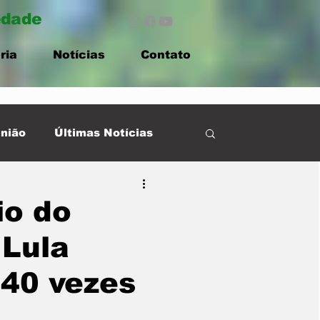
edade
ria
Notícias
Contato
nião
Últimas Notícias
io do
 Lula
 40 vezes