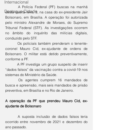
Internacional
	A Polícia Federal (PF) buscas na manhã 
Destaque Cidade
desta quarta-feira, 3, na casa do ex-presidente Jair 
Bolsonaro, em Brasília. A operação foi autorizada 
pelo ministro Alexandre de Moraes, do Supremo 
Tribunal Federal (STF). As investigações ocorrem 
no âmbito do inquérito das milícias digitais, 
conduzido pelo STF.
	Os policiais também prenderam o tenente-
coronel Mauro Cid, ex-ajudante de ordens de 
Bolsonaro. O militar está detido preventivamente, 
conforme a PF.
	A PF investiga um grupo suspeito de inserir 
“dados falsos” da vacinação contra a covid-19 nos 
sistemas do Ministério da Saúde.
	Os agentes cumprem 16 mandados de 
busca e apreensão, mais seis mandados de prisão 
preventiva, em Brasília e no Rio de Janeiro.
A operação da PF que prendeu Mauro Cid, ex-
ajudante de Bolsonaro
	A suposta inclusão de dados falsos teria 
ocorrido entre novembro de 2021 e dezembro do 
ano passado.