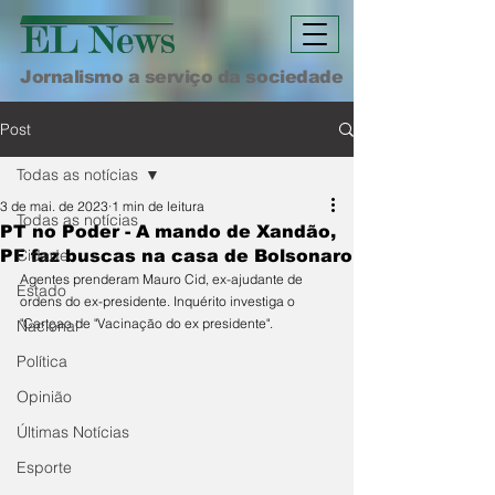
Jornalismo a serviço da sociedade
Post
Todas as notícias
3 de mai. de 2023
1 min de leitura
Todas as notícias
PT no Poder - A mando de Xandão,
Cidade
PF faz buscas na casa de Bolsonaro
Agentes prenderam Mauro Cid, ex-ajudante de 
Estado
ordens do ex-presidente. Inquérito investiga o 
"Cartçao de "Vacinação do ex presidente".
Nacional
Política
Opinião
Últimas Notícias
Esporte