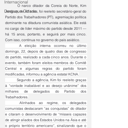
Internacional
	O narco ditador da Coreia do Norte, Kim 
Destaque Cidade
Jong-un, de 42 anos, foi reeleito secretário-geral do 
Partido dos Trabalhadores (PT), agremiação política 
dominante na ditadura comunista asiática. Ele está 
no cargo de líder máximo do partido desde 2011 — 
há 15 anos, portanto, e seguirá por mais cinco. 
Com isso, continua no governo do país asiático.
	A eleição interna ocorreu no último 
domingo, 22, depois de quatro dias de congresso 
do partido, realizado a cada cinco anos. Durante o 
evento, também foram eleitos membros do Comitê 
Central e algumas regras do partido foram 
modificadas, informou a agência estatal KCNA.
	Segundo a agência, Kim foi reeleito graças 
à “vontade inabalável e ao desejo unânime” dos 
milhares de delegados do Partido dos 
Trabalhadores.
	Alinhados ao regime, os delegados 
comunistas destacaram “as conquistas” do ditador 
e citaram o desenvolvimento de “mísseis capazes 
de atingir aliados dos Estados Unidos na Ásia e até 
o próprio território americano”, sinalizando que o 