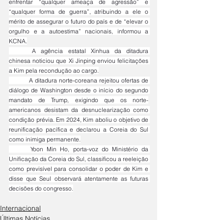
enfrentar “qualquer ameaça de agressão” e 
“qualquer forma de guerra”, atribuindo a ele o 
mérito de assegurar o futuro do país e de “elevar o 
orgulho e a autoestima” nacionais, informou a 
KCNA.
	A agência estatal Xinhua da ditadura 
chinesa noticiou que Xi Jinping enviou felicitações 
a Kim pela recondução ao cargo.
	A ditadura norte-coreana rejeitou ofertas de 
diálogo de Washington desde o início do segundo 
mandato de Trump, exigindo que os norte-
americanos desistam da desnuclearização como 
condição prévia. Em 2024, Kim aboliu o objetivo de 
reunificação pacífica e declarou a Coreia do Sul 
como inimiga permanente.
	Yoon Min Ho, porta-voz do Ministério da 
Unificação da Coreia do Sul, classificou a reeleição 
como previsível para consolidar o poder de Kim e 
disse que Seul observará atentamente as futuras 
decisões do congresso.
Internacional
Últimas Notícias