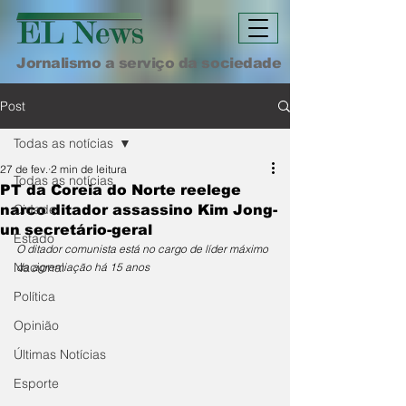
Jornalismo a serviço da sociedade
Post
Todas as notícias
27 de fev.
2 min de leitura
Todas as notícias
PT da Coreia do Norte reelege
Cidade
narco ditador assassino Kim Jong-
un secretário-geral
Estado
O ditador comunista está no cargo de líder máximo 
Nacional
da agremiação há 15 anos
Política
Opinião
Últimas Notícias
Esporte