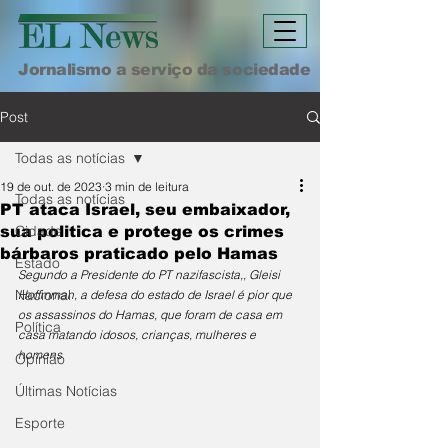
Jornalismo a serviço da sociedade
Post
Todas as notícias
19 de out. de 2023
3 min de leitura
Todas as notícias
PT ataca Israel, seu embaixador,
Cidade
sua politica e protege os crimes
bárbaros praticado pelo Hamas
Estado
Segundo a Presidente do PT nazifascista,, Gleisi 
Nacional
Hoffmman, a defesa do estado de Israel é pior que 
os assassinos do Hamas, que foram de casa em 
Política
casa matando idosos, crianças, mulheres e 
homens
Opinião
Últimas Notícias
Esporte