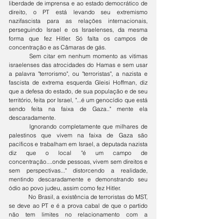
liberdade de imprensa e ao estado democrático de 
direito, o PT está levando seu extremismo 
nazifascista para as relações internacionais, 
perseguindo Israel e os Israelenses, da mesma 
forma que fez Hitler. Só falta os campos de 
concentração e as Câmaras de gás. 
	Sem citar em nenhum momento as vitimas 
israelenses das atrocidades do Hamas e sem usar 
a palavra "terrorismo", ou "terroristas", a nazista e 
fascista de extrema esquerda Gleisi Hoffman, diz 
que a defesa do estado, de sua população e de seu 
território, feita por Israel, "...é um genocídio que está 
sendo feita na faixa de Gaza.." mente ela 
descaradamente. 
	Ignorando completamente que milhares de 
palestinos que vivem na faixa de Gaza são 
pacíficos e trabalham em Israel, a deputada nazista 
diz que o local "é um campo de 
concentração....onde pessoas, vivem sem direitos e 
sem perspectivas..." distorcendo a realidade, 
mentindo descaradamente e demonstrando seu 
ódio ao povo judeu, assim como fez Hitler. 
	No Brasil, a existência de terroristas do MST, 
se deve ao PT e é a prova cabal de que o partido 
não tem limites no relacionamento com a 