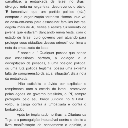
canalhice, a embaixada de Israel no Brasil, 
divulgou nota na terça-feira, descrevendo o óbvio. 
"É lamentável que um partido politico (
sic!
), 
compare a organização terrorista Hamas, que vai 
de casa-em-casa para assassinar familias inteiras, 
degola mais de 40 bebês e realiza fuzilamento de 
jovens que estavam dançando numa festa, com o 
estado de Israel, cujo governo vem atuando para 
proteger seus cidadãos desses crimes", confirma a 
nota da embaixada de Israel. 
	E continua. " Qualquer pessoa que pense 
que assassinato bárbaro, a violação e a 
decapitação de pessoas, é uma posição política, 
ou uma luta politica legítima, possui uma extrema 
falta de compreensão da atual situação", diz a nota 
da embaixada.
	Não satisfeita e ávida por explicitar o 
rompimento com o estado de Israel, promovido 
pelas ações do governo brasileiro, o PT, sempre 
protegido pelo seu braço jurídico no STFdoPT, 
voltou a carga contra a Embaixada e contra o 
Embaixador.
	Após ter implantado no Brasil a Ditadura da 
Toga e a perseguição implacável contra o direito a 
livre manifestação de pensamento e opinião, a 