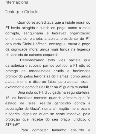
Internacional
Destaque Cidade
	Quando se acreditava que a índole moral do 
PT havia atingido o fundo do poço, como a mais 
corrupta, sanguinária e ladravaz organização 
criminosa do planeta, a abjeta presidente do PT, 
deputada Gleisi Hoffman, conseguiu cavar o poço 
da dignidade moral ainda mais funda na legenda 
de fascista de extrema esquerda.
	Demonstrando todo viés nazista que 
caracteriza o suposto partido politico, o PT não só 
protege os assassinatos cruéis e hediondos 
promovido pelos terroristas do Hamas, como ainda 
ataca, mente e distorce fatos, para acusar Israel, 
exatamente como fazia Hitler na 2º guerra mundial. 
	Uma nota do PT, divulgada na segunda-feira, 
16, os fascistas mentem quando afirmam que; "o 
estado de Israel realiza genocídio contra a 
população de Gaza", numa afirmação mentirosa e 
hipócrita, digna de quem se sente intocável pela 
proteção que recebe do seu braço juridico, o 
STFdoPT. 
	Para combater tamanho absurdo e 