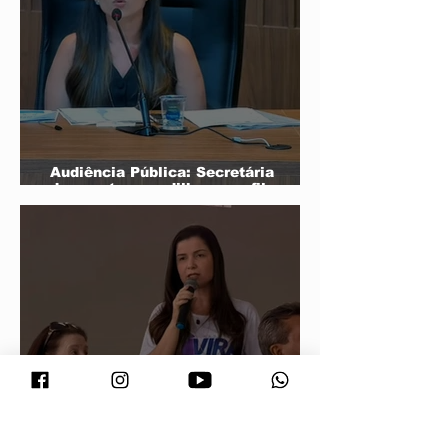
Audiência Pública: Secretária
desmonta armadilha, zera filas e
prova transparência da
administração