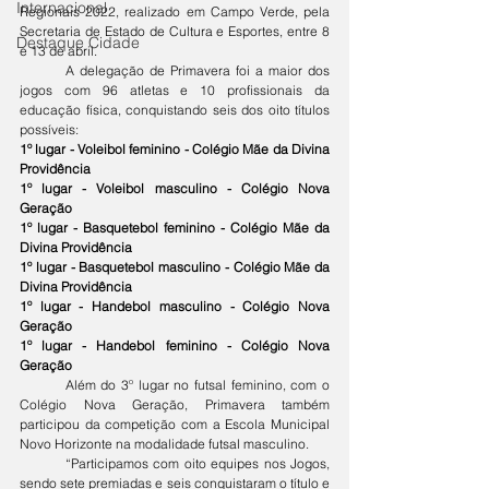
Internacional
Regionais 2022, realizado em Campo Verde, pela 
Secretaria de Estado de Cultura e Esportes, entre 8 
Destaque Cidade
e 13 de abril.
	A delegação de Primavera foi a maior dos 
jogos com 96 atletas e 10 profissionais da 
educação física, conquistando seis dos oito títulos 
possíveis:
1º lugar - Voleibol feminino - Colégio Mãe da Divina 
Providência
1º lugar - Voleibol masculino - Colégio Nova 
Geração
1º lugar - Basquetebol feminino - Colégio Mãe da 
Divina Providência
1º lugar - Basquetebol masculino - Colégio Mãe da 
Divina Providência
1º lugar - Handebol masculino - Colégio Nova 
Geração
1º lugar - Handebol feminino - Colégio Nova 
Geração
	Além do 3º lugar no futsal feminino, com o 
Colégio Nova Geração, Primavera também 
participou da competição com a Escola Municipal 
Novo Horizonte na modalidade futsal masculino.
	“Participamos com oito equipes nos Jogos, 
sendo sete premiadas e seis conquistaram o título e 