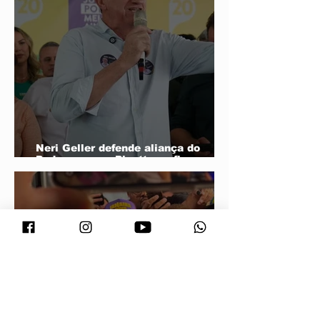
Neri Geller defende aliança do
Podemos com Pivetta e afirma que
entrou na sigla com esse acordo