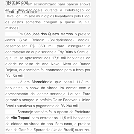
Internacional
Grosso não têm economizado para bancar shows 
de artistas nacionais durante a celebração do 
Destaque Cidade
Réveillon. Em sete municípios levantados pelo Blog, 
os gastos somados chegam a quase R$ 2,3 
milhões.
	Em S
ão José dos Quatro Marcos
, o prefeito 
Jamis Silva Boladin (Solidariedade) decidiu 
desembolsar R$ 350 mil para assegurar a 
contratação da dupla sertaneja Edy Britto & Samuel, 
que irá se apresentar aos 17,8 mil habitantes da 
cidade na festa de Ano Novo. Além da Banda 
Dejavu, que também foi contratada para a festa por 
R$ 150 mil.
	Já em 
Marcelândia
, que possui 11,3 mil 
habitantes, o show da virada irá contar com a 
apresentação do cantor sertanejo Loubet. Para 
garantir a atração, o prefeito Celso Padovani (União 
Brasil) autorizou o pagamento de R$ 280 mil.
	Sertanejo também foi a aposta da Prefeitura 
de 
Alto Taquari
 para entreter os 11,5 mil habitantes 
da cidade na virada do ano. Para tanto, o prefeita 
Marilda Garofolo Sperandio (União Brasil) autorizou 