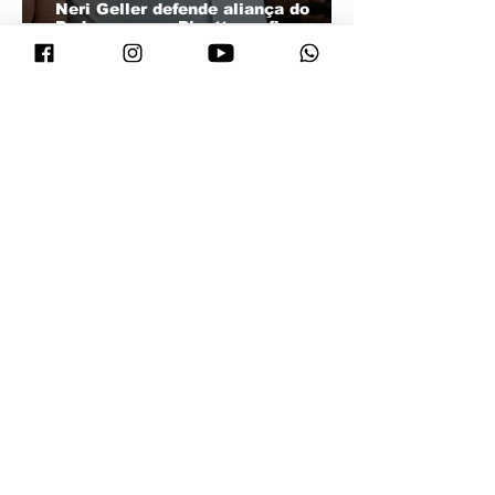
Neri Geller defende aliança do
Podemos com Pivetta e afirma que
entrou na sigla com esse acordo
Janaina minimiza resistência de
prefeitos do PL e diz que aliança é
essencial para fortalecer
candidatura do MDB ao Senado