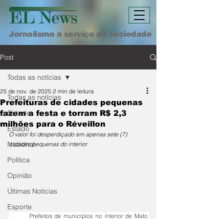
Jornalismo a serviço da sociedade
Post
Todas as notícias
25 de nov. de 2025
2 min de leitura
Todas as notícias
Prefeituras de cidades pequenas
Cidade
fazem a festa e torram R$ 2,3
milhões para o Réveillon
Estado
O valor foi desperdiçado em apenas sete (7) 
Nacional
cidades pequenas do interior
Política
Opinião
Últimas Notícias
Esporte
	Prefeitos de municípios no interior de Mato 