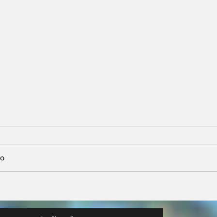
io
nta
Neri Geller defende
sobre
aliança do Podemos
ara
com Pivetta e afirma
d trucks
que entrou na sigla com