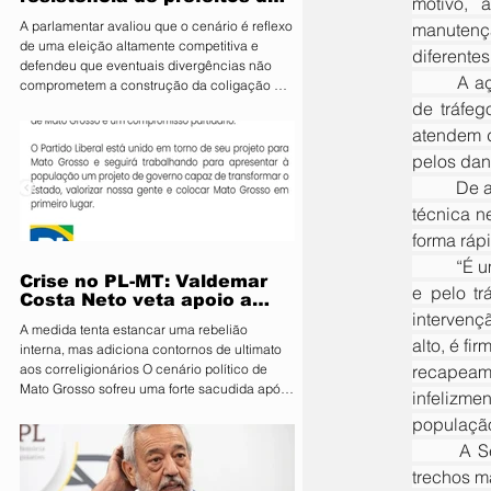
motivo, 
PL e diz que aliança é
A parlamentar avaliou que o cenário é reflexo
manutenç
essencial para fortalecer
de uma eleição altamente competitiva e
candidatura do MDB ao
diferentes
defendeu que eventuais divergências não
Senado
	A ação tem como objetivo corrigir pontos críticos do pavimento, garantindo melhores condições 
comprometem a construção da coligação A
deputada estadual Janaina Riva (MDB), pré-
de tráfeg
candidata ao Senado, minimizou nesta terça-
atendem d
feira (4) a resistência de integrantes do PL à
pelos dan
aliança entre os dois partidos e afirmou que
as divergências são naturais diante da
	De acordo com o secretário de Infraestrutura, Victor Diniz, a operação tapa-buraco é uma solução 
disputa eleitoral. Segundo ela, o acordo é
técnica n
estratégico para fortalecer o projeto do MDB
forma rápi
e ampliar
	“É uma ação feita para resolver buracos pontuais, causados pela chuva, pelo desgaste do asfalto 
Crise no PL-MT: Valdemar
e pelo t
Costa Neto veta apoio a
intervenç
Pivetta sob ameaça de
A medida tenta estancar uma rebelião
punição
alto, é f
interna, mas adiciona contornos de ultimato
recapeame
aos correligionários O cenário político de
Mato Grosso sofreu uma forte sacudida após
infelizmen
a intervenção direta da Executiva Nacional
população
do Partido Liberal (PL). Em reunião de
	A Secretaria de Infraestrutura reforça que o trabalho segue de forma contínua, priorizando os 
emergência realizada em Brasília, o
presidente nacional da sigla, Valdemar Costa
trechos m
Neto, determinou que prefeitos, vereadores e