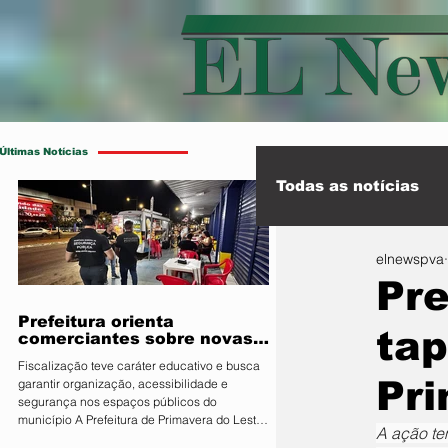
Últimas Notícias
Todas as notícias
elnewspva
Esporte
Int
Pre
Prefeitura orienta
tap
comerciantes sobre novas
regras para atuação de food
Fiscalização teve caráter educativo e busca
trucks
Pr
garantir organização, acessibilidade e
segurança nos espaços públicos do
município A Prefeitura de Primavera do Leste,
A ação te
por meio da Secretaria Municipal de