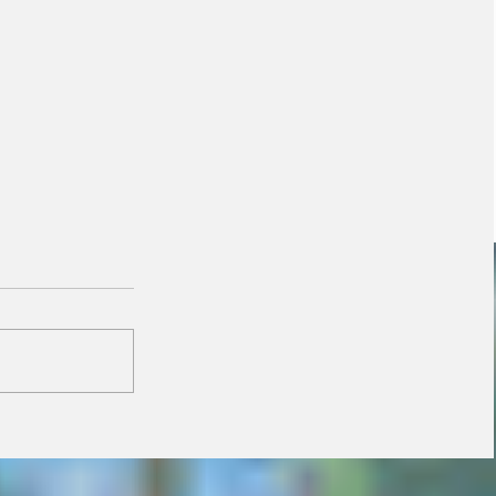
Janaina minimiza
resistência de prefeitos
do PL e diz que aliança
é essencial para