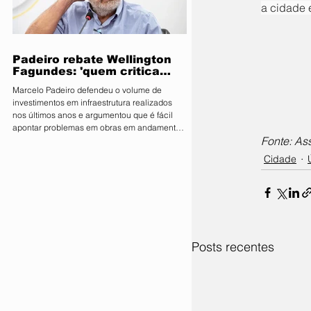
a cidade 
parlamentares da legenda no estado estão
expressamente proibidos de manifestar apoio
público ou pedir v
Padeiro rebate Wellington
Fagundes: 'quem critica
muito é porque não tem o
Marcelo Padeiro defendeu o volume de
que mostrar'
investimentos em infraestrutura realizados
nos últimos anos e argumentou que é fácil
apontar problemas em obras em andamento
Fonte: As
sem considerar os desafios enfrentados pelo
Estado O secretário de Estado de
Cidade
Infraestrutura e Logística, Marcelo de Oliveira,
conhecido como Marcelo Padeiro, rebateu as
críticas feitas pelo senador e pré-candidato
ao Governo de Mato Grosso, Wellington
Fagundes (PL), sobre as obras rodoviárias
executadas pela gestão
Posts recentes