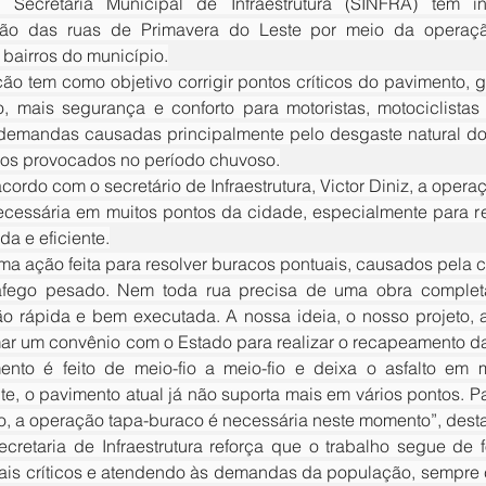
a Secretaria Municipal de Infraestrutura (SINFRA) tem in
ão das ruas de Primavera do Leste por meio da operação
 bairros do município.
o, mais segurança e conforto para motoristas, motociclistas
emandas causadas principalmente pelo desgaste natural do as
os provocados no período chuvoso.
ecessária em muitos pontos da cidade, especialmente para re
da e eficiente.
ráfego pesado. Nem toda rua precisa de uma obra complet
ão rápida e bem executada. A nossa ideia, o nosso projeto, 
irmar um convênio com o Estado para realizar o recapeamento da
nto é feito de meio-fio a meio-fio e deixa o asfalto em melho
te, o pavimento atual já não suporta mais em vários pontos. Par
, a operação tapa-buraco é necessária neste momento”, desta
ais críticos e atendendo às demandas da população, sempre