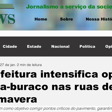
Jornalismo a serviço da soci
Home
Sobre
Nossa Histó
Cidade
Estado
Nacional
Política
Opi
27 de jan.
2 min de leitura
ernacional
Destaque Cidade
feitura intensifica 
a-buraco nas ruas d
imavera
m como objetivo corrigir pontos críticos do pavimento, garant