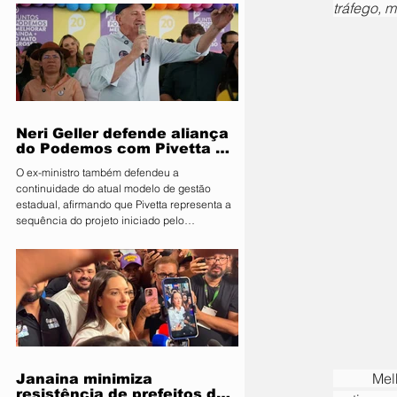
tráfego, m
Segurança Pública e Mobilidade Urbana, em
parceria com a Fiscalização de Obras e
Posturas, realizou uma ação de orientação
aos proprietários de food trucks e
comerciantes ambulantes na noite desta
sexta-feira (31), sobre as novas regras para
utilização de mesas e cadeiras em espa
Neri Geller defende aliança
do Podemos com Pivetta e
afirma que entrou na sigla
O ex-ministro também defendeu a
com esse acordo
continuidade do atual modelo de gestão
estadual, afirmando que Pivetta representa a
sequência do projeto iniciado pelo
governador Mauro Mendes O candidato a
deputado federal pelo Podemos, Neri Geller,
participa nesta terça-feira (4) da convenção
do Republicanos e afirmou acreditar que o
partido deve oficializar uma aliança com a
sigla para apoiar a candidatura do
governador Otaviano Pivetta ao Governo de
Mato Grosso. Ao lado do também candid
	Melhorar as vias da cidade é um compromisso permanente da gestão municipal. Por esse 
Janaina minimiza
resistência de prefeitos do