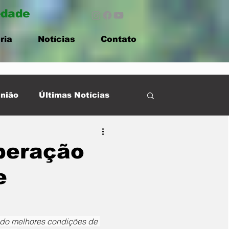
edade
ria
Notícias
Contato
nião
Últimas Notícias
operação
e
indo melhores condições de 