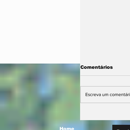
Comentários
Escreva um comentár
Prefeitura orie
comerciantes 
novas regras p
atuação de foo
Home