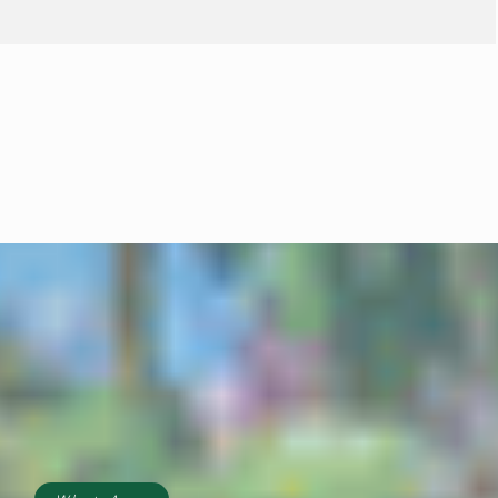
Janaina minimiza
resistência de prefeitos
do PL e diz que aliança
é essencial para
fortalecer candidatura
do MDB ao Senado