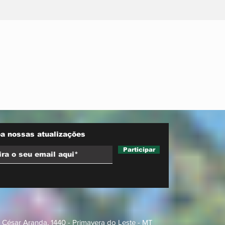
nta
Neri Geller defende
sobre
aliança do Podemos
ara
com Pivetta e afirma
d trucks
que entrou na sigla com
esse acordo
a nossas atualizações
Participar
 César Aranda, 1440 - Primavera do Leste - MT