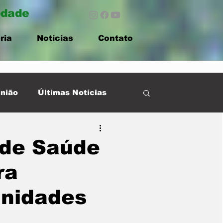
edade
ria
Notícias
Contato
nião
Últimas Notícias
 de Saúde
ra
unidades