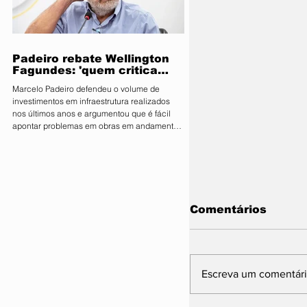
parlamentares da legenda no estado estão
expressamente proibidos de manifestar apoio
público ou pedir v
Padeiro rebate Wellington
Fagundes: 'quem critica
muito é porque não tem o
Marcelo Padeiro defendeu o volume de
que mostrar'
investimentos em infraestrutura realizados
nos últimos anos e argumentou que é fácil
apontar problemas em obras em andamento
sem considerar os desafios enfrentados pelo
Estado O secretário de Estado de
Infraestrutura e Logística, Marcelo de Oliveira,
conhecido como Marcelo Padeiro, rebateu as
críticas feitas pelo senador e pré-candidato
ao Governo de Mato Grosso, Wellington
Comentários
Fagundes (PL), sobre as obras rodoviárias
executadas pela gestão
Escreva um comentár