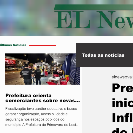
Últimas Notícias
Todas as notícias
elnewspva
Esporte
Int
Pre
Prefeitura orienta
ini
comerciantes sobre novas
regras para atuação de food
Fiscalização teve caráter educativo e busca
trucks
Inf
garantir organização, acessibilidade e
segurança nos espaços públicos do
município A Prefeitura de Primavera do Leste,
de 
por meio da Secretaria Municipal de