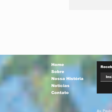
Prefeitura orie
comerciantes 
novas regras p
atuação de foo
Home
Receb
Sobre
Nossa História
Notícias
Contato
Av. Paulo