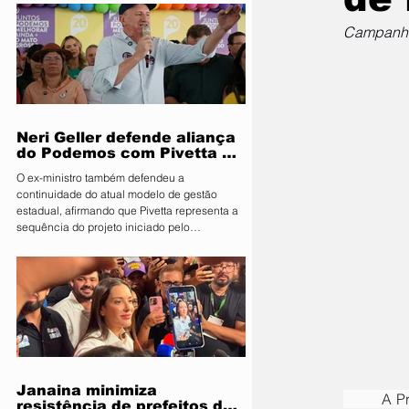
Segurança Pública e Mobilidade Urbana, em
parceria com a Fiscalização de Obras e
Campanha 
Posturas, realizou uma ação de orientação
aos proprietários de food trucks e
comerciantes ambulantes na noite desta
sexta-feira (31), sobre as novas regras para
utilização de mesas e cadeiras em espa
Neri Geller defende aliança
do Podemos com Pivetta e
afirma que entrou na sigla
O ex-ministro também defendeu a
com esse acordo
continuidade do atual modelo de gestão
estadual, afirmando que Pivetta representa a
sequência do projeto iniciado pelo
governador Mauro Mendes O candidato a
deputado federal pelo Podemos, Neri Geller,
participa nesta terça-feira (4) da convenção
do Republicanos e afirmou acreditar que o
partido deve oficializar uma aliança com a
sigla para apoiar a candidatura do
governador Otaviano Pivetta ao Governo de
Mato Grosso. Ao lado do também candid
Janaina minimiza
	A Prefeitura de Primavera do Leste, por meio da Secretaria Municipal de Saúde, informa que a 
resistência de prefeitos do