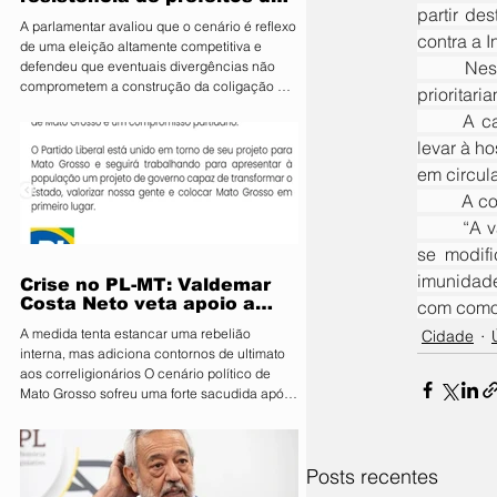
partir de
PL e diz que aliança é
A parlamentar avaliou que o cenário é reflexo
essencial para fortalecer
contra a 
de uma eleição altamente competitiva e
candidatura do MDB ao
	Neste primeiro momento, o município recebeu 2.820 doses da vacina, que serão destinadas 
defendeu que eventuais divergências não
Senado
comprometem a construção da coligação A
prioritar
deputada estadual Janaina Riva (MDB), pré-
	A campanha tem como principal objetivo reduzir os casos mais graves da doença, que podem 
candidata ao Senado, minimizou nesta terça-
levar à h
feira (4) a resistência de integrantes do PL à
aliança entre os dois partidos e afirmou que
em circul
as divergências são naturais diante da
	A c
disputa eleitoral. Segundo ela, o acordo é
	“A vacina contra a influenza precisa ser atualizada todos os anos, porque os vírus estão sempre 
estratégico para fortalecer o projeto do MDB
e ampliar
se modifi
imunidade
Crise no PL-MT: Valdemar
Costa Neto veta apoio a
com comor
Pivetta sob ameaça de
A medida tenta estancar uma rebelião
Cidade
punição
interna, mas adiciona contornos de ultimato
aos correligionários O cenário político de
Mato Grosso sofreu uma forte sacudida após
a intervenção direta da Executiva Nacional
do Partido Liberal (PL). Em reunião de
emergência realizada em Brasília, o
Posts recentes
presidente nacional da sigla, Valdemar Costa
Neto, determinou que prefeitos, vereadores e