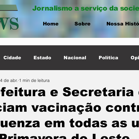
Jornalismo a serviço da soci
Home
Sobre
Nossa Histó
Cidade
Estado
Nacional
Política
Opi
4 de abr.
1 min de leitura
ernacional
Destaque Cidade
feitura e Secretaria
ciam vacinação cont
luenza em todas as 
Primavera do Leste