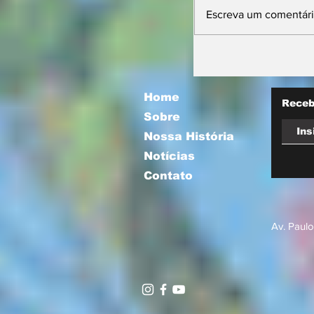
Escreva um comentár
11ª Farm Sho
projeta futuro 
mira integraçã
com a socieda
Home
Receb
Sobre
Nossa História
Notícias
Contato
Av. Paulo