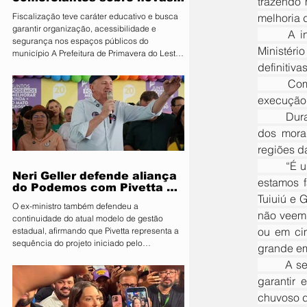
trazendo 
regras para atuação de food
melhoria 
Fiscalização teve caráter educativo e busca
trucks
garantir organização, acessibilidade e
	A intervenção é resultado de um Termo de Ajustamento de Conduta (TAC) firmado junto ao 
segurança nos espaços públicos do
Ministéri
município A Prefeitura de Primavera do Leste,
definitiv
por meio da Secretaria Municipal de
Segurança Pública e Mobilidade Urbana, em
	Com investimento de R$ 121.999,99, a obra terá início em 2 de junho de 2026 e prazo de 
parceria com a Fiscalização de Obras e
execução 
Posturas, realizou uma ação de orientação
	Durante o ato, o prefeito Sérgio Machnic destacou que a obra atende uma reivindicação antiga 
aos proprietários de food trucks e
comerciantes ambulantes na noite desta
dos morad
sexta-feira (31), sobre as novas regras para
regiões d
utilização de mesas e cadeiras em espa
	“É um pedido antigo já. Inclusive tem um TAC do Ministério Público solicitando essa obra e nós 
Neri Geller defende aliança
estamos f
do Podemos com Pivetta e
Tuiuiú e 
afirma que entrou na sigla
O ex-ministro também defendeu a
com esse acordo
não veem,
continuidade do atual modelo de gestão
ou em ci
estadual, afirmando que Pivetta representa a
sequência do projeto iniciado pelo
grande em
governador Mauro Mendes O candidato a
	A secretária interina de Infraestrutura, Camille Domenico, ressaltou que a obra foi planejada para 
deputado federal pelo Podemos, Neri Geller,
garantir 
participa nesta terça-feira (4) da convenção
do Republicanos e afirmou acreditar que o
chuvoso d
partido deve oficializar uma aliança com a