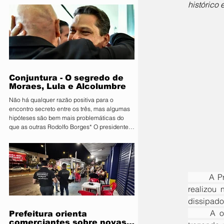
histórico
Primavera do Leste deu o pontapé inicial para
uma das maiores vitrines tecnológicas do
Centro-Oeste. A organização lançou
oficialmente a 11ª edição da Farm Show MT.
Consolidada como um ambiente de negócios
que movimenta quantias milionárias, a feira
traz como principal bandeira o lema
"Conectand
Conjuntura - O segredo de
Moraes, Lula e Alcolumbre
Não há qualquer razão positiva para o
encontro secreto entre os três, mas algumas
hipóteses são bem mais problemáticas do
que as outras Rodolfo Borges* O presidente
do Senado, Davi Alcolumbre (União-AP, à
direita na foto), esteve na casa do ministro e
próximo presidente do Supremo Tribunal
Federal (STF) Alexandre de Moraes (à
esquerda na foto) na noite de terça-feira, 4.
	A Prefeitura de Primavera do Leste, por meio da Secretaria Municipal de Infraestrutura (Sinfra), 
Questionado sobre o que foi discutido no
realizou 
encontro, que também contou com a
presença do presidente da Re
dissipador
	A obra representa um importante investimento em infraestrutura urbana e drenagem pluvial, 
Prefeitura orienta
comerciantes sobre novas