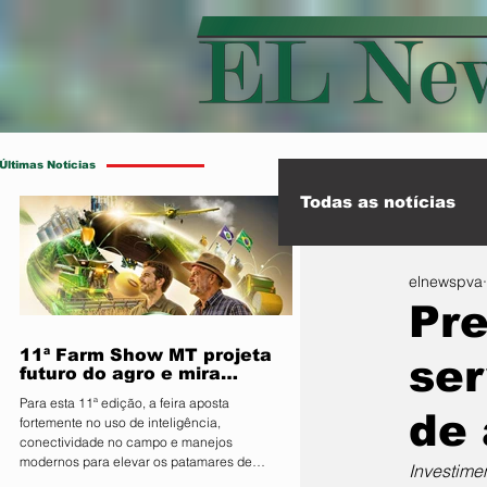
Últimas Notícias
Todas as notícias
elnewspva
Esporte
Int
Pre
11ª Farm Show MT projeta
ser
futuro do agro e mira
integração inédita com a
Para esta 11ª edição, a feira aposta
sociedade
de 
fortemente no uso de inteligência,
conectividade no campo e manejos
modernos para elevar os patamares de
Investime
produção da região O Sindicato Rural de