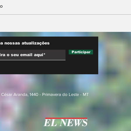
io
w MT
Conjuntura - O segredo
do agro e
de Moraes, Lula e
o inédita
Alcolumbre
de
a nossas atualizações
Participar
 César Aranda, 1440 - Primavera do Leste - MT