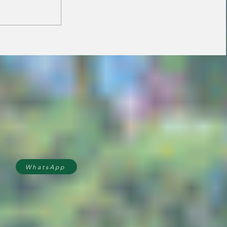
Prefeitura orienta
comerciantes sobre
novas regras para
atuação de food trucks
WhatsApp