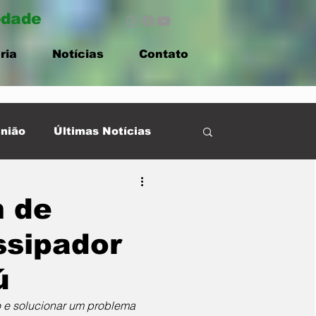
edade
ria
Notícias
Contato
nião
Últimas Notícias
m de
ssipador
ú
o e solucionar um problema 