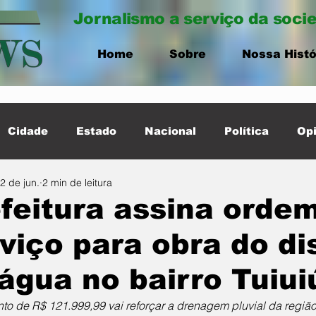
Jornalismo a serviço da soci
Home
Sobre
Nossa Histó
Cidade
Estado
Nacional
Política
Opi
2 de jun.
2 min de leitura
ernacional
Destaque Cidade
feitura assina orde
viço para obra do di
água no bairro Tuiui
nto de R$ 121.999,99 vai reforçar a drenagem pluvial da regiã