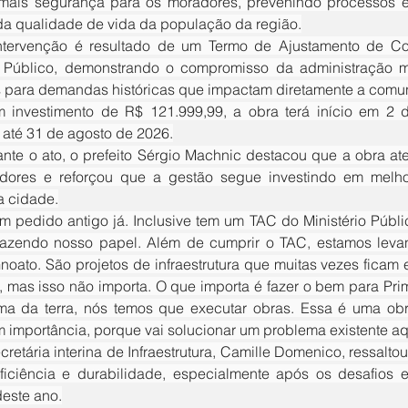
mais segurança para os moradores, prevenindo processos er
da qualidade de vida da população da região.
o Público, demonstrando o compromisso da administração m
as para demandas históricas que impactam diretamente a comu
até 31 de agosto de 2026.
ores e reforçou que a gestão segue investindo em melhoria
a cidade.
azendo nosso papel. Além de cumprir o TAC, estamos levand
Gnoato. São projetos de infraestrutura que muitas vezes ficam
 mas isso não importa. O que importa é fazer o bem para Pri
ma da terra, nós temos que executar obras. Essa é uma o
 importância, porque vai solucionar um problema existente aqui
eficiência e durabilidade, especialmente após os desafios e
este ano.