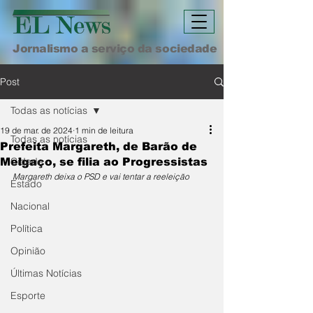
Jornalismo a serviço da sociedade
Post
Todas as notícias
19 de mar. de 2024
1 min de leitura
Todas as notícias
Prefeita Margareth, de Barão de
Cidade
Melgaço, se filia ao Progressistas
Margareth deixa o PSD e vai tentar a reeleição
Estado
Nacional
Política
Opinião
Últimas Notícias
Esporte