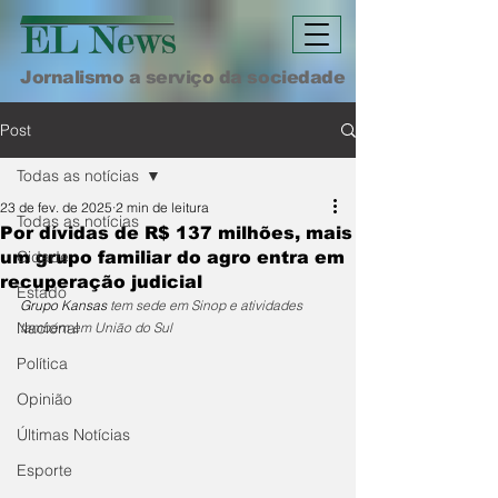
Jornalismo a serviço da sociedade
Post
Todas as notícias
23 de fev. de 2025
2 min de leitura
Todas as notícias
Por dívidas de R$ 137 milhões, mais
Cidade
um grupo familiar do agro entra em
recuperação judicial
Estado
Grupo Kansas 
tem sede em Sinop e atividades 
Nacional
também em União do Sul
Política
Opinião
Últimas Notícias
Esporte