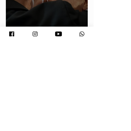
Conjuntura - O segredo de Moraes,
Lula e Alcolumbre
Prefeitura orienta comerciantes
sobre novas regras para atuação de
food trucks