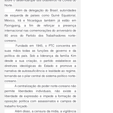
sobre o desembarque dos brasileiros na Coreia do 
Norte.
	Além da delegação do Brasil, autoridades 
de esquerda de países como Guiné Equatorial, 
México, Irã e Nicarágua também já estão em 
Pyongyang, a fim de reforçar a presença 
internacional nas comemorações do aniversário de 
80 anos do Partido dos Trabalhadores norte-
coreano.
	Fundado em 1945, o PTC concentra em 
suas mãos todas as funções de governo e da 
política do país. Sob a liderança da família Kim 
desde a sua criação, o partido estabelece as 
diretrizes ideológicas do Estado e promove a 
narrativa de autossuficiência e lealdade ao regime, 
tornando-se o pilar central do sistema político norte-
coreano.
	A centralização do poder norte-coreano não 
permite liberdades individuais, não existe a 
liberdade de expressão e impede a formação de 
oposição política com assassinatos e campos de 
trabalho forçado.
	Além disso, a censura da mídia, a vigilância 