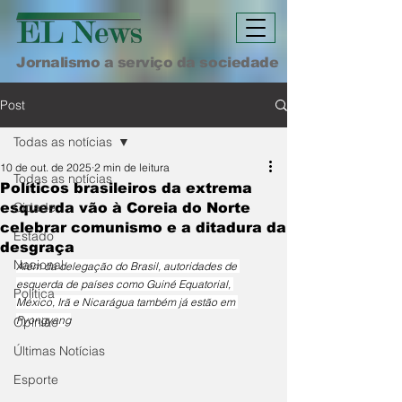
Jornalismo a serviço da sociedade
Post
Todas as notícias
10 de out. de 2025
2 min de leitura
Todas as notícias
Políticos brasileiros da extrema
Cidade
esquerda vão à Coreia do Norte
celebrar comunismo e a ditadura da
Estado
desgraça
Nacional
Além da delegação do Brasil, autoridades de 
esquerda de países como Guiné Equatorial, 
Política
México, Irã e Nicarágua também já estão em 
Pyongyang
Opinião
Últimas Notícias
Esporte